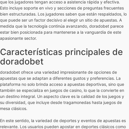
que los jugadores tengan acceso a asistencia rápida y efectiva.
Esto incluye soporte en vivo y secciones de preguntas frecuentes
bien estructuradas. Los jugadores saben que están respaldados, lo
que puede ser un factor decisivo al elegir un sitio de apuestas. A
medida que la tecnología continúa avanzando, doradobet parece
estar bien posicionada para mantenerse a la vanguardia de este
apasionante sector.
Características principales de
doradobet
doradobet ofrece una variedad impresionante de opciones de
apuestas que se adaptan a diferentes gustos y preferencias. La
plataforma no solo brinda acceso a apuestas deportivas, sino que
también se especializa en juegos de casino, lo que la convierte en
un destino integral. Un aspecto clave es la calidad de los juegos y
su diversidad, que incluye desde tragamonedas hasta juegos de
mesa clásicos.
En este sentido, la variedad de deportes y eventos de apuestas es
relevante. Los usuarios pueden apostar en deportes clásicos como