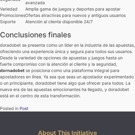
avanzada
Variedad
Amplia gama de juegos y deportes para apostar
Promociones
Ofertas atractivas para nuevos y antiguos usuarios
Soporte
Atención al cliente disponible 24/7
Conclusiones finales
doradobet se presenta como un líder en la industria de las apuestas,
ofreciendo una experiencia única y segura para todos sus usuarios.
Desde la variedad de opciones de apuestas y juegos hasta un
fuerte compromiso con la atención al cliente y la seguridad,
dornadobet
se posiciona como una plataforma integral para
apostadores en línea. Ya sea que seas un apostador experimentado
o un principiante, doradobet tiene algo que ofrecer para todos. La
nueva era de las apuestas emocionantes ha llegado, y doradobet
está en el centro de esta transformación.
Posted in
Post
About This Initiative