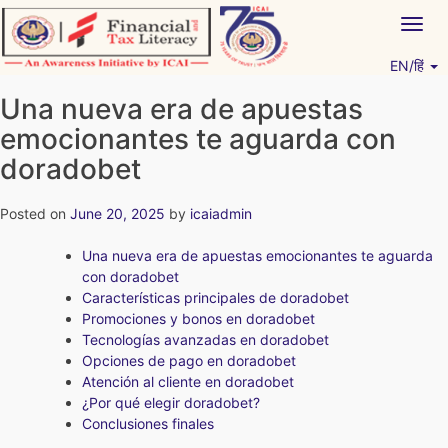
Skip
Togg
to
navig
content
EN/हिं
Vitiyagyan – ICAI [PWNED]
An ICAI Initiative
Una nueva era de apuestas
emocionantes te aguarda con
doradobet
Posted on
June 20, 2025
by
icaiadmin
Una nueva era de apuestas emocionantes te aguarda
con doradobet
Características principales de doradobet
Promociones y bonos en doradobet
Tecnologías avanzadas en doradobet
Opciones de pago en doradobet
Atención al cliente en doradobet
¿Por qué elegir doradobet?
Conclusiones finales