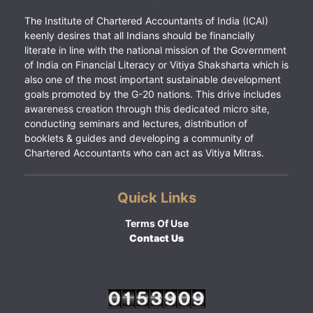
The Institute of Chartered Accountants of India (ICAI)
keenly desires that all Indians should be financially
literate in line with the national mission of the Government
of India on Financial Literacy or Vitiya Shaksharta which is
also one of the most important sustainable development
goals promoted by the G-20 nations. This drive includes
awareness creation through this dedicated micro site,
conducting seminars and lectures, distribution of
booklets & guides and developing a community of
Chartered Accountants who can act as Vitiya Mitras.
Quick Links
Terms Of Use
Contact Us