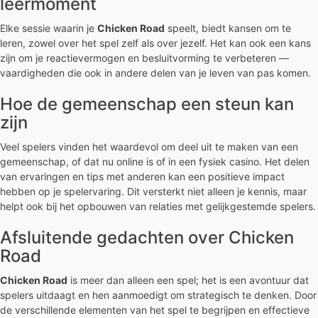
leermoment
Elke sessie waarin je
Chicken Road
speelt, biedt kansen om te
leren, zowel over het spel zelf als over jezelf. Het kan ook een kans
zijn om je reactievermogen en besluitvorming te verbeteren —
vaardigheden die ook in andere delen van je leven van pas komen.
Hoe de gemeenschap een steun kan
zijn
Veel spelers vinden het waardevol om deel uit te maken van een
gemeenschap, of dat nu online is of in een fysiek casino. Het delen
van ervaringen en tips met anderen kan een positieve impact
hebben op je spelervaring. Dit versterkt niet alleen je kennis, maar
helpt ook bij het opbouwen van relaties met gelijkgestemde spelers.
Afsluitende gedachten over Chicken
Road
Chicken Road
is meer dan alleen een spel; het is een avontuur dat
spelers uitdaagt en hen aanmoedigt om strategisch te denken. Door
de verschillende elementen van het spel te begrijpen en effectieve