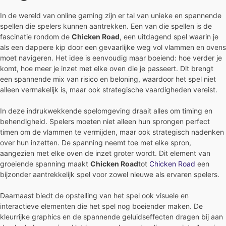
In de wereld van online gaming zijn er tal van unieke en spannende
spellen die spelers kunnen aantrekken. Een van die spellen is de
fascinatie rondom de
Chicken Road
, een uitdagend spel waarin je
als een dappere kip door een gevaarlijke weg vol vlammen en ovens
moet navigeren. Het idee is eenvoudig maar boeiend: hoe verder je
komt, hoe meer je inzet met elke oven die je passeert. Dit brengt
een spannende mix van risico en beloning, waardoor het spel niet
alleen vermakelijk is, maar ook strategische vaardigheden vereist.
In deze indrukwekkende spelomgeving draait alles om timing en
behendigheid. Spelers moeten niet alleen hun sprongen perfect
timen om de vlammen te vermijden, maar ook strategisch nadenken
over hun inzetten. De spanning neemt toe met elke spron,
aangezien met elke oven de inzet groter wordt. Dit element van
groeiende spanning maakt
Chicken Road
tot
Chicken Road
een
bijzonder aantrekkelijk spel voor zowel nieuwe als ervaren spelers.
Daarnaast biedt de opstelling van het spel ook visuele en
interactieve elementen die het spel nog boeiender maken. De
kleurrijke graphics en de spannende geluidseffecten dragen bij aan