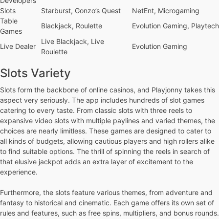
Developers
Slots
Starburst, Gonzo’s Quest
NetEnt, Microgaming
Table
Blackjack, Roulette
Evolution Gaming, Playtech
Games
Live Blackjack, Live
Live Dealer
Evolution Gaming
Roulette
Slots Variety
Slots form the backbone of online casinos, and Playjonny takes this
aspect very seriously. The app includes hundreds of slot games
catering to every taste. From classic slots with three reels to
expansive video slots with multiple paylines and varied themes, the
choices are nearly limitless. These games are designed to cater to
all kinds of budgets, allowing cautious players and high rollers alike
to find suitable options. The thrill of spinning the reels in search of
that elusive jackpot adds an extra layer of excitement to the
experience.
Furthermore, the slots feature various themes, from adventure and
fantasy to historical and cinematic. Each game offers its own set of
rules and features, such as free spins, multipliers, and bonus rounds.