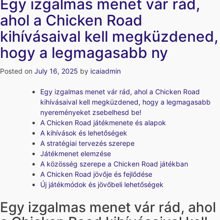
Egy izgalmas menet vár rád,
thrilling
gaming
ahol a Chicken Road
experiences
kihívásaival kell megküzdened,
and
generous
hogy a legmagasabb ny
rewards
be
Posted on
July 16, 2025
by
icaiadmin
found
within
Egy izgalmas menet vár rád, ahol a Chicken Road
the
kihívásaival kell megküzdened, hogy a legmagasabb
Playjonny
nyereményeket zsebelhesd be!
app
A Chicken Road játékmenete és alapok
A kihívások és lehetőségek
A stratégiai tervezés szerepe
Játékmenet elemzése
A közösség szerepe a Chicken Road játékban
A Chicken Road jövője és fejlődése
Új játékmódok és jövőbeli lehetőségek
Egy izgalmas menet vár rád, ahol