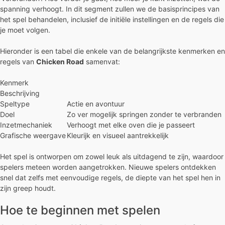
spanning verhoogt. In dit segment zullen we de basisprincipes van
het spel behandelen, inclusief de initiële instellingen en de regels die
je moet volgen.
Hieronder is een tabel die enkele van de belangrijkste kenmerken en
regels van
Chicken Road
samenvat:
Kenmerk
Beschrijving
Speltype
Actie en avontuur
Doel
Zo ver mogelijk springen zonder te verbranden
Inzetmechaniek
Verhoogt met elke oven die je passeert
Grafische weergave
Kleurijk en visueel aantrekkelijk
Het spel is ontworpen om zowel leuk als uitdagend te zijn, waardoor
spelers meteen worden aangetrokken. Nieuwe spelers ontdekken
snel dat zelfs met eenvoudige regels, de diepte van het spel hen in
zijn greep houdt.
Hoe te beginnen met spelen