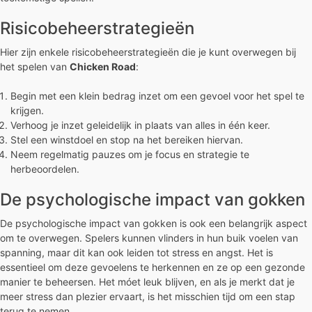
Risicobeheerstrategieën
Hier zijn enkele risicobeheerstrategieën die je kunt overwegen bij
het spelen van
Chicken Road
:
Begin met een klein bedrag inzet om een gevoel voor het spel te
krijgen.
Verhoog je inzet geleidelijk in plaats van alles in één keer.
Stel een winstdoel en stop na het bereiken hiervan.
Neem regelmatig pauzes om je focus en strategie te
herbeoordelen.
De psychologische impact van gokken
De psychologische impact van gokken is ook een belangrijk aspect
om te overwegen. Spelers kunnen vlinders in hun buik voelen van
spanning, maar dit kan ook leiden tot stress en angst. Het is
essentieel om deze gevoelens te herkennen en ze op een gezonde
manier te beheersen. Het móet leuk blijven, en als je merkt dat je
meer stress dan plezier ervaart, is het misschien tijd om een stap
terug te nemen.