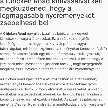
a Chicken Road kihívásaival kell
megküzdened, hogy a
legmagasabb nyereményeket
zsebelhesd be!
A
Chicken Road
egy új és izgalmas játék, amely egyedi
kihívásokkal várja a játékosokat. Ez a szórakoztató játék
lehetőséget ad arra, hogy a résztvevők próbára tegyék
bátorságukat, miközben izgalmas nyereményeket keresnek. A játék
során a felhasználóknak egy csirke bőrébe bújva kell ugrálniuk,
miközben forró kemencéken haladnak keresztül. A cél az, hogy a
játékosok minél messzebb eljussanak anélkül, hogy megégetnék
magukat, ezzel növelve a tétet és a potenciális nyereményeket.
A Chicken Road igazi tesztje az időzítésnek és a reflexeknek;
minden egyes kemencéhez érkezéskor a játékosoknak gyors
döntéseket kell hozniuk, hogy elkerüljék a veszélyeket. A siker
érdekében a játékosoknak ébernek kell lenniük, hiszen minden új
kemencéhez egyre nehezebb a feladat. Az izgalmas játékmenet
mellett a Chicken Road a stratégiai gondolkodásra is kihívást jelent,