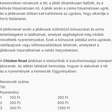
kemencében növekszik a tét, a játék dinamikusan fejlődik, és a
kihívás folyamatosan nő. A játék során a csirke folyamatosan ugrik,
és a játékosnak időben kell kattintania az ugrásra, hogy elkerülje a
forró felületeket.
A játékmenet során a játékosok különböző bónuszokat és extra
lehetőségeket is találhatnak, amelyek segítségével még inkább
növelhetik nyereményeiket. Ezek a bónuszok például extra ugrások,
védőpajzsok vagy időhosszabbítások lehetnek, amelyeket a
játékosok használhatnak a nehéz helyzetekben.
A
Chicken Road
játékban a statisztikák is kulcsfontosságú szerepet
játszanak. Az alábbi táblázat bemutatja, hogyan is alakulnak a tét
és a nyeremények a kemencék függvényében:
Kemencék száma
Tét
Nyeremény
1
100 Ft
200 Ft
2
200 Ft
600 Ft
3
300 Ft
1200 Ft