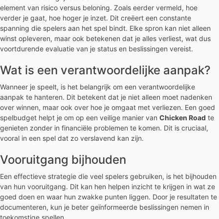
element van risico versus beloning. Zoals eerder vermeld, hoe
verder je gaat, hoe hoger je inzet. Dit creëert een constante
spanning die spelers aan het spel bindt. Elke spron kan niet alleen
winst opleveren, maar ook betekenen dat je alles verliest, wat dus
voortdurende evaluatie van je status en beslissingen vereist.
Wat is een verantwoordelijke aanpak?
Wanneer je speelt, is het belangrijk om een verantwoordelijke
aanpak te hanteren. Dit betekent dat je niet alleen moet nadenken
over winnen, maar ook over hoe je omgaat met verliezen. Een goed
spelbudget helpt je om op een veilige manier van
Chicken Road
te
genieten zonder in financiële problemen te komen. Dit is cruciaal,
vooral in een spel dat zo verslavend kan zijn.
Vooruitgang bijhouden
Een effectieve strategie die veel spelers gebruiken, is het bijhouden
van hun vooruitgang. Dit kan hen helpen inzicht te krijgen in wat ze
goed doen en waar hun zwakke punten liggen. Door je resultaten te
documenteren, kun je beter geïnformeerde beslissingen nemen in
toekomstige spellen.