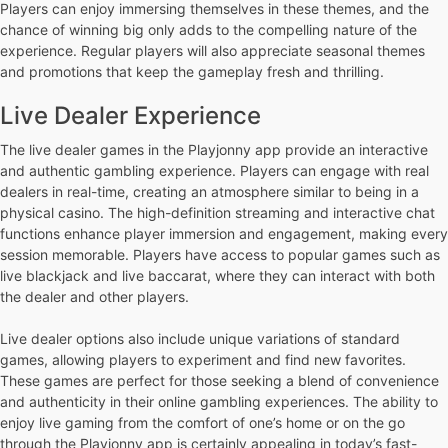
Players can enjoy immersing themselves in these themes, and the
chance of winning big only adds to the compelling nature of the
experience. Regular players will also appreciate seasonal themes
and promotions that keep the gameplay fresh and thrilling.
Live Dealer Experience
The live dealer games in the Playjonny app provide an interactive
and authentic gambling experience. Players can engage with real
dealers in real-time, creating an atmosphere similar to being in a
physical casino. The high-definition streaming and interactive chat
functions enhance player immersion and engagement, making every
session memorable. Players have access to popular games such as
live blackjack and live baccarat, where they can interact with both
the dealer and other players.
Live dealer options also include unique variations of standard
games, allowing players to experiment and find new favorites.
These games are perfect for those seeking a blend of convenience
and authenticity in their online gambling experiences. The ability to
enjoy live gaming from the comfort of one’s home or on the go
through the Playjonny app is certainly appealing in today’s fast-