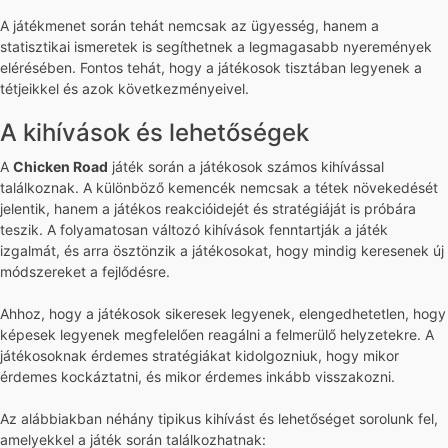
A játékmenet során tehát nemcsak az ügyesség, hanem a
statisztikai ismeretek is segíthetnek a legmagasabb nyeremények
elérésében. Fontos tehát, hogy a játékosok tisztában legyenek a
tétjeikkel és azok következményeivel.
A kihívások és lehetőségek
A
Chicken Road
játék során a játékosok számos kihívással
találkoznak. A különböző kemencék nemcsak a tétek növekedését
jelentik, hanem a játékos reakcióidejét és stratégiáját is próbára
teszik. A folyamatosan változó kihívások fenntartják a játék
izgalmát, és arra ösztönzik a játékosokat, hogy mindig keresenek új
módszereket a fejlődésre.
Ahhoz, hogy a játékosok sikeresek legyenek, elengedhetetlen, hogy
képesek legyenek megfelelően reagálni a felmerülő helyzetekre. A
játékosoknak érdemes stratégiákat kidolgozniuk, hogy mikor
érdemes kockáztatni, és mikor érdemes inkább visszakozni.
Az alábbiakban néhány tipikus kihívást és lehetőséget sorolunk fel,
amelyekkel a játék során találkozhatnak: