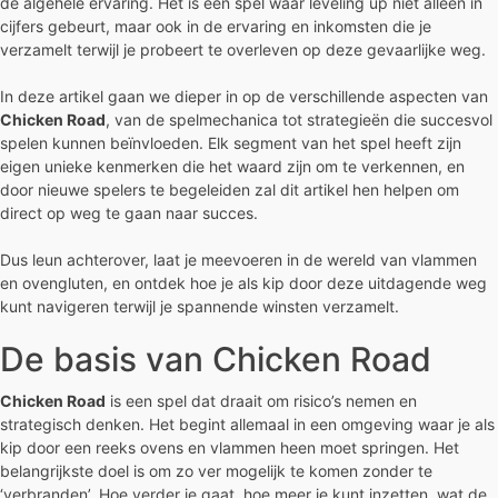
de algehele ervaring. Het is een spel waar leveling up niet alleen in
cijfers gebeurt, maar ook in de ervaring en inkomsten die je
verzamelt terwijl je probeert te overleven op deze gevaarlijke weg.
In deze artikel gaan we dieper in op de verschillende aspecten van
Chicken Road
, van de spelmechanica tot strategieën die succesvol
spelen kunnen beïnvloeden. Elk segment van het spel heeft zijn
eigen unieke kenmerken die het waard zijn om te verkennen, en
door nieuwe spelers te begeleiden zal dit artikel hen helpen om
direct op weg te gaan naar succes.
Dus leun achterover, laat je meevoeren in de wereld van vlammen
en ovengluten, en ontdek hoe je als kip door deze uitdagende weg
kunt navigeren terwijl je spannende winsten verzamelt.
De basis van Chicken Road
Chicken Road
is een spel dat draait om risico’s nemen en
strategisch denken. Het begint allemaal in een omgeving waar je als
kip door een reeks ovens en vlammen heen moet springen. Het
belangrijkste doel is om zo ver mogelijk te komen zonder te
‘verbranden’. Hoe verder je gaat, hoe meer je kunt inzetten, wat de