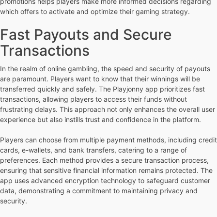
promotions helps players make more informed decisions regarding
which offers to activate and optimize their gaming strategy.
Fast Payouts and Secure
Transactions
In the realm of online gambling, the speed and security of payouts
are paramount. Players want to know that their winnings will be
transferred quickly and safely. The Playjonny app prioritizes fast
transactions, allowing players to access their funds without
frustrating delays. This approach not only enhances the overall user
experience but also instills trust and confidence in the platform.
Players can choose from multiple payment methods, including credit
cards, e-wallets, and bank transfers, catering to a range of
preferences. Each method provides a secure transaction process,
ensuring that sensitive financial information remains protected. The
app uses advanced encryption technology to safeguard customer
data, demonstrating a commitment to maintaining privacy and
security.