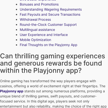
Ch
Bonuses and Promotions
Understanding Wagering Requirements
Fast Payouts and Secure Transactions
Withdrawal Process
Round-the-Clock Customer Support
Multilingual assistance
User Experience and Interface
Mobile Optimization
Final Thoughts on the Playjonny App
Can thrilling gaming experiences
and generous rewards be found
within the Playjonny app?
Online gaming has transformed the way players engage with
casinos, offering a world of excitement right at their fingertips. The
Playjonny app
stands out among numerous platforms, providing a
unique blend of thrilling games, swift payouts, and customer-
focused service. In this digital age, players seek not only
entertainment but also reliability, making the choice of the right app