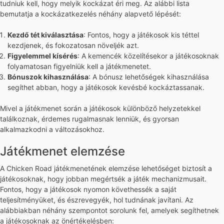
tudniuk kell, hogy melyik kockázat éri meg. Az alábbi lista
bemutatja a kockázatkezelés néhány alapvető lépését:
Kezdő tét kiválasztása
: Fontos, hogy a játékosok kis téttel
kezdjenek, és fokozatosan növeljék azt.
Figyelemmel kísérés
: A kemencék közelítésekor a játékosoknak
folyamatosan figyelniük kell a játékmenetet.
Bónuszok kihasználása
: A bónusz lehetőségek kihasználása
segíthet abban, hogy a játékosok kevésbé kockáztassanak.
Mivel a játékmenet során a játékosok különböző helyzetekkel
találkoznak, érdemes rugalmasnak lenniük, és gyorsan
alkalmazkodni a változásokhoz.
Játékmenet elemzése
A Chicken Road játékmenetének elemzése lehetőséget biztosít a
játékosoknak, hogy jobban megértsék a játék mechanizmusait.
Fontos, hogy a játékosok nyomon követhessék a saját
teljesítményüket, és észrevegyék, hol tudnának javítani. Az
alábbiakban néhány szempontot sorolunk fel, amelyek segíthetnek
a játékosoknak az önértékelésben: