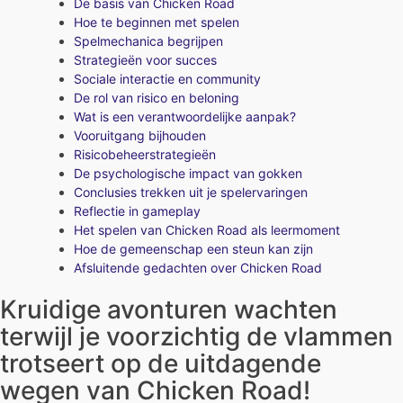
De basis van Chicken Road
Hoe te beginnen met spelen
Spelmechanica begrijpen
Strategieën voor succes
Sociale interactie en community
De rol van risico en beloning
Wat is een verantwoordelijke aanpak?
Vooruitgang bijhouden
Risicobeheerstrategieën
De psychologische impact van gokken
Conclusies trekken uit je spelervaringen
Reflectie in gameplay
Het spelen van Chicken Road als leermoment
Hoe de gemeenschap een steun kan zijn
Afsluitende gedachten over Chicken Road
Kruidige avonturen wachten
terwijl je voorzichtig de vlammen
trotseert op de uitdagende
wegen van Chicken Road!