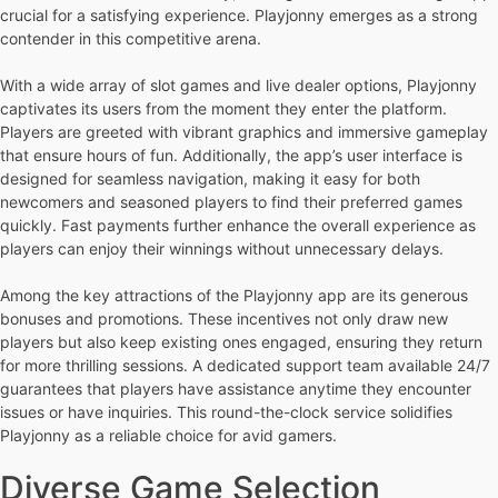
crucial for a satisfying experience. Playjonny emerges as a strong
contender in this competitive arena.
With a wide array of slot games and live dealer options, Playjonny
captivates its users from the moment they enter the platform.
Players are greeted with vibrant graphics and immersive gameplay
that ensure hours of fun. Additionally, the app’s user interface is
designed for seamless navigation, making it easy for both
newcomers and seasoned players to find their preferred games
quickly. Fast payments further enhance the overall experience as
players can enjoy their winnings without unnecessary delays.
Among the key attractions of the Playjonny app are its generous
bonuses and promotions. These incentives not only draw new
players but also keep existing ones engaged, ensuring they return
for more thrilling sessions. A dedicated support team available 24/7
guarantees that players have assistance anytime they encounter
issues or have inquiries. This round-the-clock service solidifies
Playjonny as a reliable choice for avid gamers.
Diverse Game Selection