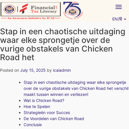
Skip
Togg
to
navig
content
EN/हिं
Vitiyagyan – ICAI [PWNED]
An ICAI Initiative
Stap in een chaotische uitdaging
waar elke sprongetje over de
vurige obstakels van Chicken
Road het
Posted on
July 15, 2025
by
icaiadmin
Stap in een chaotische uitdaging waar elke sprongetje
over de vurige obstakels van Chicken Road het verschil
maakt tussen winnen en verliezen!
Wat is Chicken Road?
Hoe te Spelen
Strategieën voor Succes
De Voordelen van Chicken Road
Conclusie