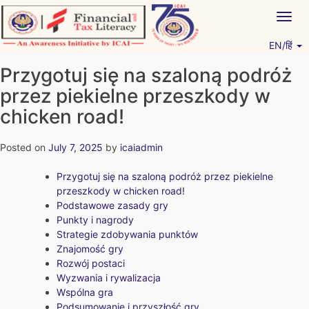
Skip
Togg
to
navig
content
EN/हिं
Vitiyagyan – ICAI [PWNED]
An ICAI Initiative
Przygotuj się na szaloną podróż
przez piekielne przeszkody w
chicken road!
Posted on
July 7, 2025
by
icaiadmin
Przygotuj się na szaloną podróż przez piekielne
przeszkody w chicken road!
Podstawowe zasady gry
Punkty i nagrody
Strategie zdobywania punktów
Znajomość gry
Rozwój postaci
Wyzwania i rywalizacja
Wspólna gra
Podsumowanie i przyszłość gry