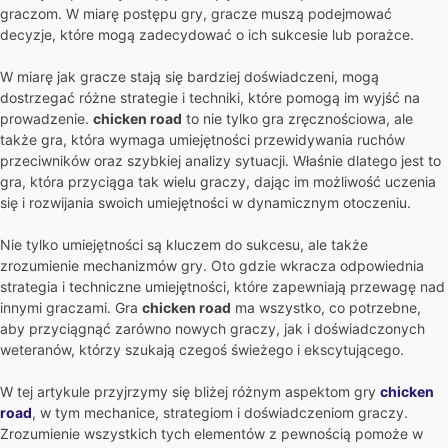
graczom. W miarę postępu gry, gracze muszą podejmować
decyzje, które mogą zadecydować o ich sukcesie lub porażce.
W miarę jak gracze stają się bardziej doświadczeni, mogą
dostrzegać różne strategie i techniki, które pomogą im wyjść na
prowadzenie.
chicken road
to nie tylko gra zręcznościowa, ale
także gra, która wymaga umiejętności przewidywania ruchów
przeciwników oraz szybkiej analizy sytuacji. Właśnie dlatego jest to
gra, która przyciąga tak wielu graczy, dając im możliwość uczenia
się i rozwijania swoich umiejętności w dynamicznym otoczeniu.
Nie tylko umiejętności są kluczem do sukcesu, ale także
zrozumienie mechanizmów gry. Oto gdzie wkracza odpowiednia
strategia i techniczne umiejętności, które zapewniają przewagę nad
innymi graczami. Gra
chicken road
ma wszystko, co potrzebne,
aby przyciągnąć zarówno nowych graczy, jak i doświadczonych
weteranów, którzy szukają czegoś świeżego i ekscytującego.
W tej artykule przyjrzymy się bliżej różnym aspektom gry
chicken
road
, w tym mechanice, strategiom i doświadczeniom graczy.
Zrozumienie wszystkich tych elementów z pewnością pomoże w