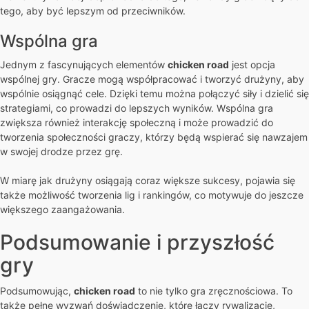
tego, aby być lepszym od przeciwników.
Wspólna gra
Jednym z fascynujących elementów
chicken road
jest opcja
wspólnej gry. Gracze mogą współpracować i tworzyć drużyny, aby
wspólnie osiągnąć cele. Dzięki temu można połączyć siły i dzielić się
strategiami, co prowadzi do lepszych wyników. Wspólna gra
zwiększa również interakcję społeczną i może prowadzić do
tworzenia społeczności graczy, którzy będą wspierać się nawzajem
w swojej drodze przez grę.
W miarę jak drużyny osiągają coraz większe sukcesy, pojawia się
także możliwość tworzenia lig i rankingów, co motywuje do jeszcze
większego zaangażowania.
Podsumowanie i przyszłość
gry
Podsumowując,
chicken road
to nie tylko gra zręcznościowa. To
także pełne wyzwań doświadczenie, które łączy rywalizację,