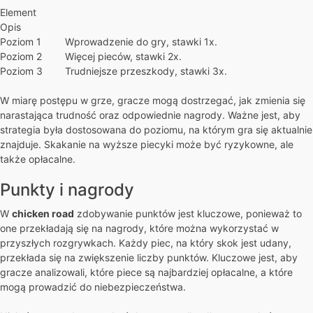
Element
Opis
Poziom 1
Wprowadzenie do gry, stawki 1x.
Poziom 2
Więcej pieców, stawki 2x.
Poziom 3
Trudniejsze przeszkody, stawki 3x.
W miarę postępu w grze, gracze mogą dostrzegać, jak zmienia się
narastająca trudność oraz odpowiednie nagrody. Ważne jest, aby
strategia była dostosowana do poziomu, na którym gra się aktualnie
znajduje. Skakanie na wyższe piecyki może być ryzykowne, ale
także opłacalne.
Punkty i nagrody
W
chicken road
zdobywanie punktów jest kluczowe, ponieważ to
one przekładają się na nagrody, które można wykorzystać w
przyszłych rozgrywkach. Każdy piec, na który skok jest udany,
przekłada się na zwiększenie liczby punktów. Kluczowe jest, aby
gracze analizowali, które piece są najbardziej opłacalne, a które
mogą prowadzić do niebezpieczeństwa.