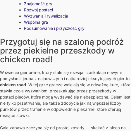
Znajomość gry
Rozwój postaci
Wyzwania i rywalizacja
Wspólna gra
Podsumowanie i przyszłość gry
Przygotuj się na szaloną podróż
przez piekielne przeszkody w
chicken road!
W świecie gier online, który stale się rozwija i zaskakuje nowymi
pomysłami, jedna z najnowszych i najbardziej ekscytujących gier to
chicken road
. W tej grze gracze wcielają się w odważną kurę, która
stawia czoła wyzwaniom, przeskakując przez przeszkody w
postaci pieców, które mogą wydawać się niebezpieczne. Celem jest
nie tylko przetrwanie, ale także zdobycie jak największej liczby
punktów przez trafienie w odpowiednie piekarnie, które oferują
rosnące stawki.
Cała zabawa zaczyna się od prostej zasady — skakać z pieca na