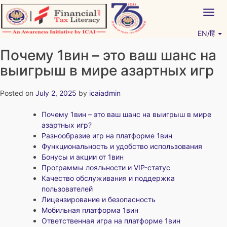
Skip
Togg
to
navig
content
EN/हिं
Vitiyagyan – ICAI [PWNED]
An ICAI Initiative
Почему 1вин – это ваш шанс на
выигрыш в мире азартных игр
Posted on
July 2, 2025
by
icaiadmin
Почему 1вин – это ваш шанс на выигрыш в мире
азартных игр?
Разнообразие игр на платформе 1вин
Функциональность и удобство использования
Бонусы и акции от 1вин
Программы лояльности и VIP-статус
Качество обслуживания и поддержка
пользователей
Лицензирование и безопасность
Мобильная платформа 1вин
Ответственная игра на платформе 1вин