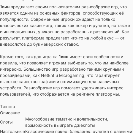
1вин
предлагает своим пользователям разнообразие игр, что
является одним из основных факторов, способствующих её
популярности. Современные игроки ожидают не только
классических казино-игр, таких как покер и рулетка, но также
и инновационных, уникально разработанных развлечений. Как
результат, платформа предлагает что-то на любой вкус — от
видеослотов до букмекерских ставок.
Кроме того, каждая игра на
1вин
имеет свои особенности и
правила, что позволяет игрокам выбирать то, что им наиболее
интересно. Большинство игр разработано такими крупными
провайдерами, как NetEnt и Microgaming, что гарантирует
высокое качество графики и оптимизацию для различных
устройств. Разнообразие игр помогает удерживать интерес
пользователей, что отображается на рейтинге платформы.
Тип игр
Описание
Многообразие тематик и волатильности,
Слоты
возможность выиграть джекпоты
Настольные
Классические покер, блэкджек, рулетка с разными