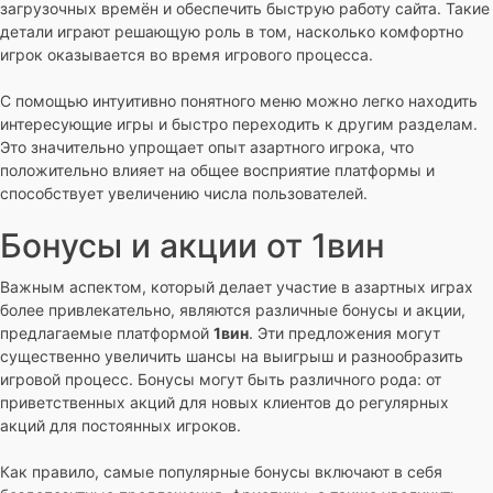
загрузочных времён и обеспечить быструю работу сайта. Такие
детали играют решающую роль в том, насколько комфортно
игрок оказывается во время игрового процесса.
С помощью интуитивно понятного меню можно легко находить
интересующие игры и быстро переходить к другим разделам.
Это значительно упрощает опыт азартного игрока, что
положительно влияет на общее восприятие платформы и
способствует увеличению числа пользователей.
Бонусы и акции от 1вин
Важным аспектом, который делает участие в азартных играх
более привлекательно, являются различные бонусы и акции,
предлагаемые платформой
1вин
. Эти предложения могут
существенно увеличить шансы на выигрыш и разнообразить
игровой процесс. Бонусы могут быть различного рода: от
приветственных акций для новых клиентов до регулярных
акций для постоянных игроков.
Как правило, самые популярные бонусы включают в себя