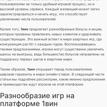
пользователям не только удобный игровой процесс, но и
высокий уровень сервиса. Каждый желающий может легко
зарегистрироваться и начать игру, что способствует
увеличению числа пользователей.
Кроме того,
1вин
предлагает разнообразные бонусы и акции,
которые призваны привлекать новых клиентов и удерживать
существующих. Это важный аспект в мире азартных игр, где
конкуренция растёт с каждым годом. Воспользовавшись
такими предложениями, игроки могут существенно увеличить
шансы на выигрыш, ведь большинство бонусов направлены на
поддержку первых шагов в азартном мире.
Таким образом,
1вин
открывает перед пользователями
широкие горизонты в мире онлайн-ставок. В следующей части
статьи мы подробнее рассмотрим, какие именно предложения
и преимущества ждут игроков на этой платформе.
Разнообразие игр на
платформе 1вин