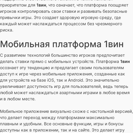
приоритетом для
1вин
, что означает, что платформа поощряет
игроков контролировать свои ставки и развивать безопасные
привычки игры. Это создает здоровую игровую среду, где
каждый может наслаждаться процессом без чрезмерного
риска.
Мобильная платформа 1вин
С развитием технологий большинство игроков предпочитает
делать ставки прямо с мобильных устройств. Платформа
1вин
осознает эту тенденцию и предлагает своим пользователям
доступ к игре через мобильные приложения, созданные как
для устройств на базе iOS, так и Android. Это значительно
увеличивает доступность игр для пользователей, ведь теперь
любой может наслаждаться азартными играми в любое время
и в любом месте.
Мобильное приложение визуально схоже с настольной версией,
что делает переход между платформами максимально
плавным и удобным. Все основные функции, игры и бонусы
доступны как в приложении, так и на сайте. Это делает игру