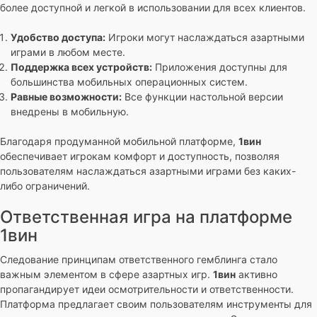
более доступной и легкой в использовании для всех клиентов.
Удобство доступа:
Игроки могут наслаждаться азартными
играми в любом месте.
Поддержка всех устройств:
Приложения доступны для
большинства мобильных операционных систем.
Равные возможности:
Все функции настольной версии
внедрены в мобильную.
Благодаря продуманной мобильной платформе,
1вин
обеспечивает игрокам комфорт и доступность, позволяя
пользователям наслаждаться азартными играми без каких-
либо ограничений.
Ответственная игра на платформе
1вин
Следование принципам ответственного гемблинга стало
важным элементом в сфере азартных игр.
1вин
активно
пропагандирует идеи осмотрительности и ответственности.
Платформа предлагает своим пользователям инструменты для