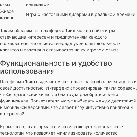
игры
правилами
Живое
Игра с настоящими дилерами в реальном времени
казино
Таким образом, на платформе
1вин
можно найти игры,
отвечающие интересам и предпочтениям каждого
пользователя, что в свою очередь укрепляет лояльность
клиентов и позитивно сказывается на их игровом опыте.
Функциональность и удобство
использования
Платформа
1вин
выделяется не только разнообразием игр, но и
своей доступностью. Интерфейс спроектирован таким образом,
чтобы даже новички могли без труда разобраться в его
функционале. Пользователи могут выбирать между десктопной
и мобильной версиями, что делает игру интуитивно понятной и
интересной.
Кроме того, платформа активно использует современные
технологии, что позволяет минимизировать количество