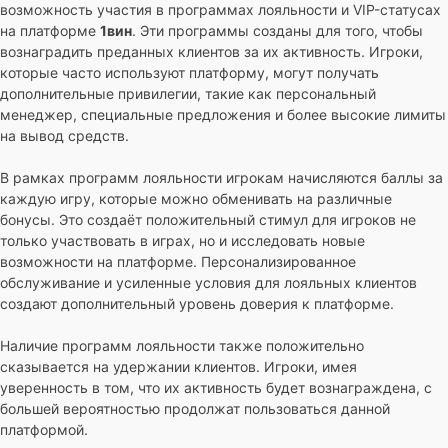
возможность участия в программах лояльности и VIP-статусах
на платформе
1вин
. Эти программы созданы для того, чтобы
вознаградить преданных клиентов за их активность. Игроки,
которые часто используют платформу, могут получать
дополнительные привилегии, такие как персональный
менеджер, специальные предложения и более высокие лимиты
на вывод средств.
В рамках программ лояльности игрокам начисляются баллы за
каждую игру, которые можно обменивать на различные
бонусы. Это создаёт положительный стимул для игроков не
только участвовать в играх, но и исследовать новые
возможности на платформе. Персонализированное
обслуживание и усиленные условия для лояльных клиентов
создают дополнительный уровень доверия к платформе.
Наличие программ лояльности также положительно
сказывается на удержании клиентов. Игроки, имея
уверенность в том, что их активность будет вознаграждена, с
большей вероятностью продолжат пользоваться данной
платформой.