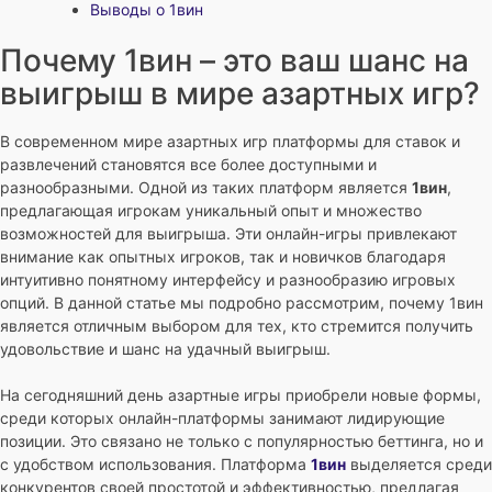
Выводы о 1вин
Почему 1вин – это ваш шанс на
выигрыш в мире азартных игр?
В современном мире азартных игр платформы для ставок и
развлечений становятся все более доступными и
разнообразными. Одной из таких платформ является
1вин
,
предлагающая игрокам уникальный опыт и множество
возможностей для выигрыша. Эти онлайн-игры привлекают
внимание как опытных игроков, так и новичков благодаря
интуитивно понятному интерфейсу и разнообразию игровых
опций. В данной статье мы подробно рассмотрим, почему 1вин
является отличным выбором для тех, кто стремится получить
удовольствие и шанс на удачный выигрыш.
На сегодняшний день азартные игры приобрели новые формы,
среди которых онлайн-платформы занимают лидирующие
позиции. Это связано не только с популярностью беттинга, но и
с удобством использования. Платформа
1вин
выделяется среди
конкурентов своей простотой и эффективностью, предлагая