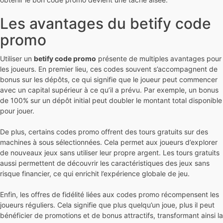
Les avantages du betify code
promo
Utiliser un
betify code promo
présente de multiples avantages pour
les joueurs. En premier lieu, ces codes souvent s’accompagnent de
bonus sur les dépôts, ce qui signifie que le joueur peut commencer
avec un capital supérieur à ce qu’il a prévu. Par exemple, un bonus
de 100% sur un dépôt initial peut doubler le montant total disponible
pour jouer.
De plus, certains codes promo offrent des tours gratuits sur des
machines à sous sélectionnées. Cela permet aux joueurs d’explorer
de nouveaux jeux sans utiliser leur propre argent. Les tours gratuits
aussi permettent de découvrir les caractéristiques des jeux sans
risque financier, ce qui enrichit l’expérience globale de jeu.
Enfin, les offres de fidélité liées aux codes promo récompensent les
joueurs réguliers. Cela signifie que plus quelqu’un joue, plus il peut
bénéficier de promotions et de bonus attractifs, transformant ainsi la