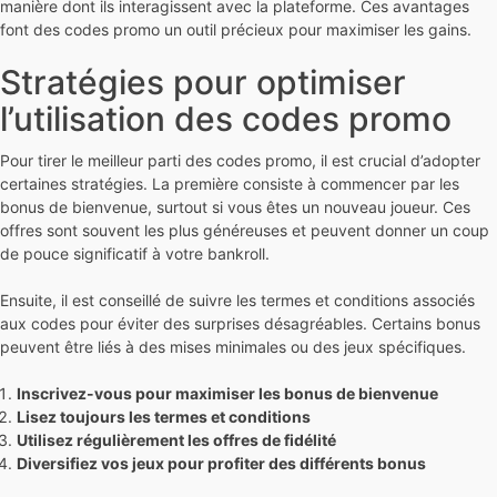
manière dont ils interagissent avec la plateforme. Ces avantages
font des codes promo un outil précieux pour maximiser les gains.
Stratégies pour optimiser
l’utilisation des codes promo
Pour tirer le meilleur parti des codes promo, il est crucial d’adopter
certaines stratégies. La première consiste à commencer par les
bonus de bienvenue, surtout si vous êtes un nouveau joueur. Ces
offres sont souvent les plus généreuses et peuvent donner un coup
de pouce significatif à votre bankroll.
Ensuite, il est conseillé de suivre les termes et conditions associés
aux codes pour éviter des surprises désagréables. Certains bonus
peuvent être liés à des mises minimales ou des jeux spécifiques.
Inscrivez-vous pour maximiser les bonus de bienvenue
Lisez toujours les termes et conditions
Utilisez régulièrement les offres de fidélité
Diversifiez vos jeux pour profiter des différents bonus