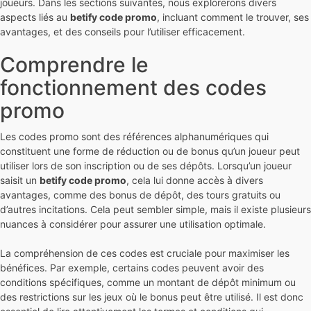
joueurs. Dans les sections suivantes, nous explorerons divers
aspects liés au
betify code promo
, incluant comment le trouver, ses
avantages, et des conseils pour l’utiliser efficacement.
Comprendre le
fonctionnement des codes
promo
Les codes promo sont des références alphanumériques qui
constituent une forme de réduction ou de bonus qu’un joueur peut
utiliser lors de son inscription ou de ses dépôts. Lorsqu’un joueur
saisit un
betify code promo
, cela lui donne accès à divers
avantages, comme des bonus de dépôt, des tours gratuits ou
d’autres incitations. Cela peut sembler simple, mais il existe plusieurs
nuances à considérer pour assurer une utilisation optimale.
La compréhension de ces codes est cruciale pour maximiser les
bénéfices. Par exemple, certains codes peuvent avoir des
conditions spécifiques, comme un montant de dépôt minimum ou
des restrictions sur les jeux où le bonus peut être utilisé. Il est donc