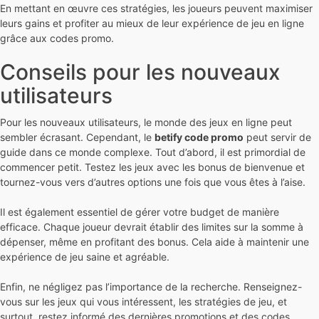
En mettant en œuvre ces stratégies, les joueurs peuvent maximiser
leurs gains et profiter au mieux de leur expérience de jeu en ligne
grâce aux codes promo.
Conseils pour les nouveaux
utilisateurs
Pour les nouveaux utilisateurs, le monde des jeux en ligne peut
sembler écrasant. Cependant, le
betify code promo
peut servir de
guide dans ce monde complexe. Tout d’abord, il est primordial de
commencer petit. Testez les jeux avec les bonus de bienvenue et
tournez-vous vers d’autres options une fois que vous êtes à l’aise.
Il est également essentiel de gérer votre budget de manière
efficace. Chaque joueur devrait établir des limites sur la somme à
dépenser, même en profitant des bonus. Cela aide à maintenir une
expérience de jeu saine et agréable.
Enfin, ne négligez pas l’importance de la recherche. Renseignez-
vous sur les jeux qui vous intéressent, les stratégies de jeu, et
surtout, restez informé des dernières promotions et des codes