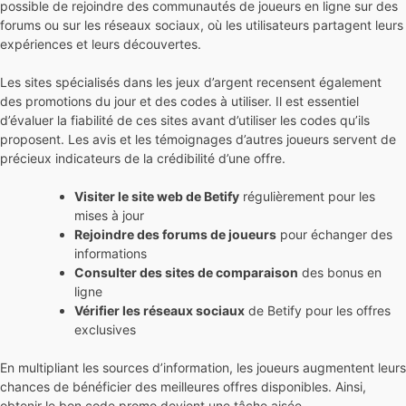
possible de rejoindre des communautés de joueurs en ligne sur des
forums ou sur les réseaux sociaux, où les utilisateurs partagent leurs
expériences et leurs découvertes.
Les sites spécialisés dans les jeux d’argent recensent également
des promotions du jour et des codes à utiliser. Il est essentiel
d’évaluer la fiabilité de ces sites avant d’utiliser les codes qu’ils
proposent. Les avis et les témoignages d’autres joueurs servent de
précieux indicateurs de la crédibilité d’une offre.
Visiter le site web de Betify
régulièrement pour les
mises à jour
Rejoindre des forums de joueurs
pour échanger des
informations
Consulter des sites de comparaison
des bonus en
ligne
Vérifier les réseaux sociaux
de Betify pour les offres
exclusives
En multipliant les sources d’information, les joueurs augmentent leurs
chances de bénéficier des meilleures offres disponibles. Ainsi,
obtenir le bon code promo devient une tâche aisée.