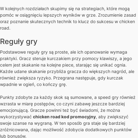
W kolejnych rozdziałach skupimy się na strategiach, które mogą
pomóc w osiągnięciu lepszych wyników w grze. Zrozumienie zasad
oraz poznanie skutecznych technik to klucz do sukcesu w chicken
road.
Reguły gry
Podstawowe reguły gry są proste, ale ich opanowanie wymaga
praktyki. Gracz steruje kurczakiem przy pomocy klawiszy, a jego
celem jest skakanie na kolejne piece, starając się unikać ognia.
Każde udane skakanie przybliża gracza do większych nagród, ale
również zwiększa ryzyko. Przegrana następuje, gdy kurczak
wpadnie w ogień, co kończy grę.
Punkty zdobyte za każdy skok są sumowane, a speed gry również
wzrasta w miarę postępów, co czyni zabawę jeszcze bardziej
emocjonującą. Gracze powinni też być świadomi, że można
wykorzystywać
chicken road kod promocyjny
, aby zwiększyć
swoje szanse na wygraną. W ten sposób gra staje się bardziej
zróżnicowana, dając możliwość zdobycia dodatkowych punktów
lub bonusów.