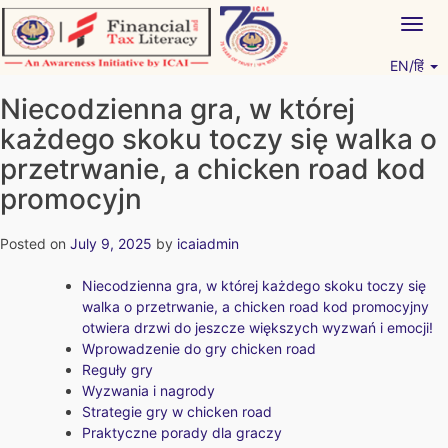
Skip
Togg
to
navig
content
EN/हिं
Vitiyagyan – ICAI [PWNED]
An ICAI Initiative
Niecodzienna gra, w której
każdego skoku toczy się walka o
przetrwanie, a chicken road kod
promocyjn
Posted on
July 9, 2025
by
icaiadmin
Niecodzienna gra, w której każdego skoku toczy się
walka o przetrwanie, a chicken road kod promocyjny
otwiera drzwi do jeszcze większych wyzwań i emocji!
Wprowadzenie do gry chicken road
Reguły gry
Wyzwania i nagrody
Strategie gry w chicken road
Praktyczne porady dla graczy