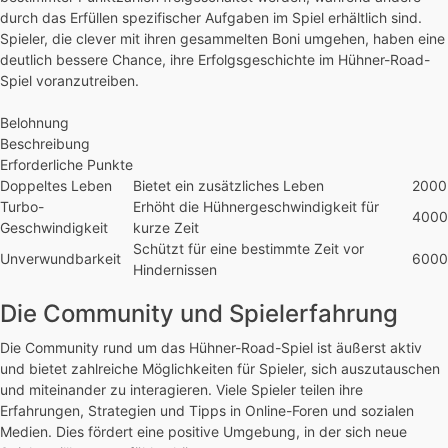
durch das Erfüllen spezifischer Aufgaben im Spiel erhältlich sind.
Spieler, die clever mit ihren gesammelten Boni umgehen, haben eine
deutlich bessere Chance, ihre Erfolgsgeschichte im Hühner-Road-
Spiel voranzutreiben.
Belohnung
Beschreibung
Erforderliche Punkte
Doppeltes Leben
Bietet ein zusätzliches Leben
2000
Turbo-
Erhöht die Hühnergeschwindigkeit für
4000
Geschwindigkeit
kurze Zeit
Schützt für eine bestimmte Zeit vor
Unverwundbarkeit
6000
Hindernissen
Die Community und Spielerfahrung
Die Community rund um das Hühner-Road-Spiel ist äußerst aktiv
und bietet zahlreiche Möglichkeiten für Spieler, sich auszutauschen
und miteinander zu interagieren. Viele Spieler teilen ihre
Erfahrungen, Strategien und Tipps in Online-Foren und sozialen
Medien. Dies fördert eine positive Umgebung, in der sich neue