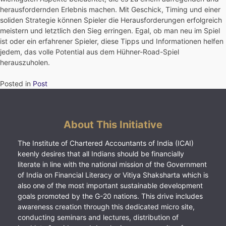
herausfordernden Erlebnis machen. Mit Geschick, Timing und einer
soliden Strategie können Spieler die Herausforderungen erfolgreich
meistern und letztlich den Sieg erringen. Egal, ob man neu im Spiel
ist oder ein erfahrener Spieler, diese Tipps und Informationen helfen
jedem, das volle Potential aus dem Hühner-Road-Spiel
herauszuholen.
Posted in
Post
About This Initiative
The Institute of Chartered Accountants of India (ICAI)
keenly desires that all Indians should be financially
literate in line with the national mission of the Government
of India on Financial Literacy or Vitiya Shaksharta which is
also one of the most important sustainable development
goals promoted by the G-20 nations. This drive includes
awareness creation through this dedicated micro site,
conducting seminars and lectures, distribution of