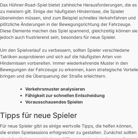
Das Hühner-Road-Spiel bietet zahlreiche Herausforderungen, die es
zu meistern gilt. Einige der häufigsten Hindernisse, die Spieler
überwinden müssen, sind zum Beispiel schnelles Verkehrfahren und
plötzliche Änderungen in der Bewegungsrichtung der Fahrzeuge.
Diese Elemente machen das Spiel spannend, gleichzeitig können sie
jedoch auch frustrierend sein, besonders für neue Spieler.
Um den Spielverlauf zu verbessern, sollten Spieler verschiedene
Taktiken ausprobieren und sich auf die häufigsten Arten von
Hindernissen vorbereiten. Immer wiederkehrende Muster in den
Bewegungen der Fahrzeuge zu erkennen, kann strategische Vorteile
bringen und die Überquerung der Straße erleichtern.
Verkehrsmuster analysieren
Fähigkeit zur schnellen Entscheidung
Vorausschauendes Spielen
Tipps für neue Spieler
Für neue Spieler gibt es einige wertvolle Tipps, die helfen können,
die ersten Spielsessions erfolgreicher zu gestalten. Zunächst sollten