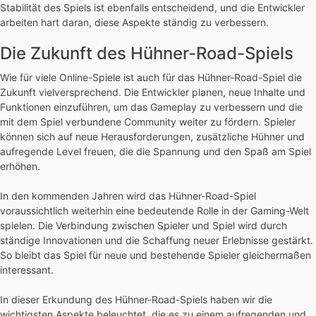
Stabilität des Spiels ist ebenfalls entscheidend, und die Entwickler
arbeiten hart daran, diese Aspekte ständig zu verbessern.
Die Zukunft des Hühner-Road-Spiels
Wie für viele Online-Spiele ist auch für das Hühner-Road-Spiel die
Zukunft vielversprechend. Die Entwickler planen, neue Inhalte und
Funktionen einzuführen, um das Gameplay zu verbessern und die
mit dem Spiel verbundene Community weiter zu fördern. Spieler
können sich auf neue Herausforderungen, zusätzliche Hühner und
aufregende Level freuen, die die Spannung und den Spaß am Spiel
erhöhen.
In den kommenden Jahren wird das Hühner-Road-Spiel
voraussichtlich weiterhin eine bedeutende Rolle in der Gaming-Welt
spielen. Die Verbindung zwischen Spieler und Spiel wird durch
ständige Innovationen und die Schaffung neuer Erlebnisse gestärkt.
So bleibt das Spiel für neue und bestehende Spieler gleichermaßen
interessant.
In dieser Erkundung des Hühner-Road-Spiels haben wir die
wichtigsten Aspekte beleuchtet, die es zu einem aufregenden und