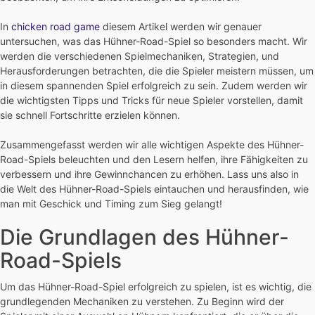
In
chicken road game
diesem Artikel werden wir genauer
untersuchen, was das Hühner-Road-Spiel so besonders macht. Wir
werden die verschiedenen Spielmechaniken, Strategien, und
Herausforderungen betrachten, die die Spieler meistern müssen, um
in diesem spannenden Spiel erfolgreich zu sein. Zudem werden wir
die wichtigsten Tipps und Tricks für neue Spieler vorstellen, damit
sie schnell Fortschritte erzielen können.
Zusammengefasst werden wir alle wichtigen Aspekte des Hühner-
Road-Spiels beleuchten und den Lesern helfen, ihre Fähigkeiten zu
verbessern und ihre Gewinnchancen zu erhöhen. Lass uns also in
die Welt des Hühner-Road-Spiels eintauchen und herausfinden, wie
man mit Geschick und Timing zum Sieg gelangt!
Die Grundlagen des Hühner-
Road-Spiels
Um das Hühner-Road-Spiel erfolgreich zu spielen, ist es wichtig, die
grundlegenden Mechaniken zu verstehen. Zu Beginn wird der