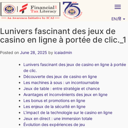
Skip
Togg
to
navig
content
EN/हिं
Vitiyagyan – ICAI [PWNED]
An ICAI Initiative
Lunivers fascinant des jeux de
casino en ligne à portée de clic._1
Posted on
June 28, 2025
by
icaiadmin
Lunivers fascinant des jeux de casino en ligne à portée
de clic.
Découverte des jeux de casino en ligne
Les machines à sous : un incontournable
Jeux de table : entre stratégie et chance
Avantages et inconvénients des jeux en ligne
Les bonus et promotions en ligne
Les enjeux de la sécurité en ligne
L’impact de la technologie sur le casino en ligne
Jeux en direct : une immersion totale
Évolution des expériences de jeu