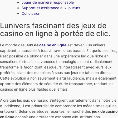
Jouer de manière responsable
Support et assistance aux joueurs
Conclusion
Lunivers fascinant des jeux de
casino en ligne à portée de clic.
Le monde des
jeux de
casino en ligne
est devenu un univers
captivant, accessible à tous à travers nos écrans. En quelques clics,
il est possible de plonger dans une expérience ludique riche en
sensations fortes. Les avancées technologiques ont radicalement
transformé la façon dont les joueurs interagissent avec leurs jeux
préférés, allant des machines à sous aux jeux de table en direct.
Cette évolution a non seulement élargi l’audience, mais a également
apporté des éléments de sécurité et de transparence, rendant les
casinos en ligne plus fiables que jamais.
Alors que les jeux de hasard s’intègrent parfaitement dans notre vie
quotidienne, il est primordial de comprendre les mécanismes qui les
entourent. Selon des études récentes, le marché des
jeux de casino
en ligne
connaît une croissante exponentielle, attirant non