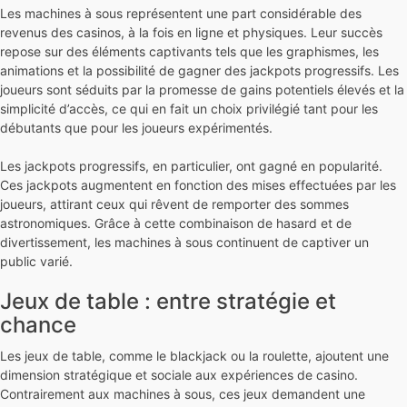
Les machines à sous représentent une part considérable des
revenus des casinos, à la fois en ligne et physiques. Leur succès
repose sur des éléments captivants tels que les graphismes, les
animations et la possibilité de gagner des jackpots progressifs. Les
joueurs sont séduits par la promesse de gains potentiels élevés et la
simplicité d’accès, ce qui en fait un choix privilégié tant pour les
débutants que pour les joueurs expérimentés.
Les jackpots progressifs, en particulier, ont gagné en popularité.
Ces jackpots augmentent en fonction des mises effectuées par les
joueurs, attirant ceux qui rêvent de remporter des sommes
astronomiques. Grâce à cette combinaison de hasard et de
divertissement, les machines à sous continuent de captiver un
public varié.
Jeux de table : entre stratégie et
chance
Les jeux de table, comme le blackjack ou la roulette, ajoutent une
dimension stratégique et sociale aux expériences de casino.
Contrairement aux machines à sous, ces jeux demandent une