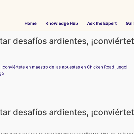
Home
Knowledge Hub
Ask the Expert
Gall
ntar desafíos ardientes, ¡conviért
s, ¡conviértete en maestro de las apuestas en Chicken Road juego!
go
ntar desafíos ardientes, ¡conviért