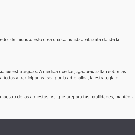
lrededor del mundo. Esto crea una comunidad vibrante donde la
iones estratégicas. A medida que los jugadores saltan sobre las
odos a participar, ya sea por la adrenalina, la estrategia o
n maestro de las apuestas. Así que prepara tus habilidades, mantén la