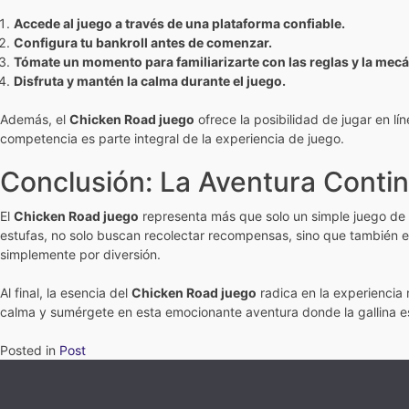
Accede al juego a través de una plataforma confiable.
Configura tu bankroll antes de comenzar.
Tómate un momento para familiarizarte con las reglas y la mecá
Disfruta y mantén la calma durante el juego.
Además, el
Chicken Road juego
ofrece la posibilidad de jugar en lí
competencia es parte integral de la experiencia de juego.
Conclusión: La Aventura Conti
El
Chicken Road juego
representa más que solo un simple juego de a
estufas, no solo buscan recolectar recompensas, sino que también exp
simplemente por diversión.
Al final, la esencia del
Chicken Road juego
radica en la experiencia 
calma y sumérgete en esta emocionante aventura donde la gallina es l
Posted in
Post