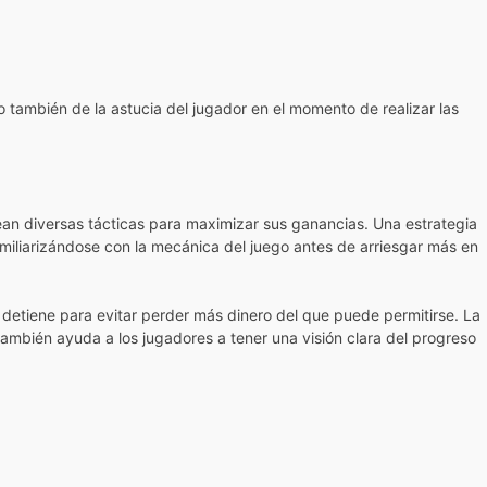
 también de la astucia del jugador en el momento de realizar las
ean diversas tácticas para maximizar sus ganancias. Una estrategia
amiliarizándose con la mecánica del juego antes de arriesgar más en
se detiene para evitar perder más dinero del que puede permitirse. La
también ayuda a los jugadores a tener una visión clara del progreso