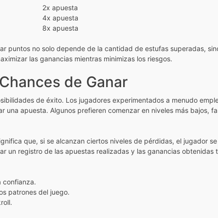
2x apuesta
4x apuesta
8x apuesta
tar puntos no solo depende de la cantidad de estufas superadas, sino
ximizar las ganancias mientras minimizas los riesgos.
s Chances de Ganar
 posibilidades de éxito. Los jugadores experimentados a menudo empl
izar una apuesta. Algunos prefieren comenzar en niveles más bajos, f
ignifica que, si se alcanzan ciertos niveles de pérdidas, el jugador 
var un registro de las apuestas realizadas y las ganancias obtenidas 
 confianza.
os patrones del juego.
oll.