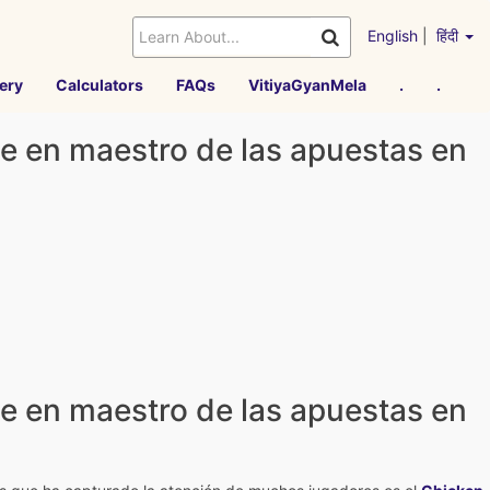
English
|
हिंदी
ery
Calculators
FAQs
VitiyaGyanMela
.
.
ete en maestro de las apuestas en
ete en maestro de las apuestas en