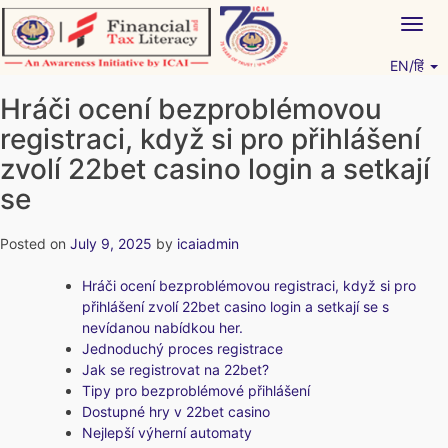
Skip
Togg
to
navig
content
EN/हिं
Vitiyagyan – ICAI [PWNED]
An ICAI Initiative
Hráči ocení bezproblémovou
registraci, když si pro přihlášení
zvolí 22bet casino login a setkají
se
Posted on
July 9, 2025
by
icaiadmin
Hráči ocení bezproblémovou registraci, když si pro
přihlášení zvolí 22bet casino login a setkají se s
nevídanou nabídkou her.
Jednoduchý proces registrace
Jak se registrovat na 22bet?
Tipy pro bezproblémové přihlášení
Dostupné hry v 22bet casino
Nejlepší výherní automaty