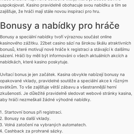
uspokojovat. Kasino pravidelně obohacuje svou nabídku a tím se
zajišťuje, že hráči mají stále novou inspiraci pro hru.
Bonusy a nabídky pro hráče
Bonusy a speciální nabídky tvoří výraznou součást online
kasinového zážitku. 22bet casino sází na širokou škálu atraktivních
bonusů, které motivují nové hráče k registraci a stávající k dalšímu
sázení. Hráči by měli být informováni o všech aktuálních akcích a
nabídkách, které kasino poskytuje.
Uvítací bonus je jen začátek. Kasina obvykle nabízejí bonusy na
opakované vklady, pravidelné soutěže a speciální akce k různým
svátkům. To vše zajišťuje větší zábavu a všestrannější herní
zkušenosti. Je důležité pravidelně sledovat webové stránky kasina,
aby hráči nezmeškali žádné výhodné nabídky.
Startovní bonus při registraci.
Bonusy na další vklady.
Volná zatočení na vybraných automatech.
Cashback za prohrané sázky.