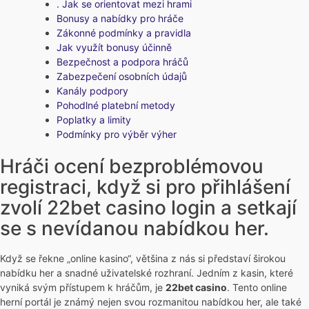
. Jak se orientovat mezi hrami
Bonusy a nabídky pro hráče
Zákonné podmínky a pravidla
Jak využít bonusy účinně
Bezpečnost a podpora hráčů
Zabezpečení osobních údajů
Kanály podpory
Pohodlné platební metody
Poplatky a limity
Podmínky pro výběr výher
Hráči ocení bezproblémovou
registraci, když si pro přihlášení
zvolí 22bet casino login a setkají
se s nevídanou nabídkou her.
Když se řekne „online kasino“, většina z nás si představí širokou
nabídku her a snadné uživatelské rozhraní. Jedním z kasin, které
vyniká svým přístupem k hráčům, je
22bet casino
. Tento online
herní portál je známý nejen svou rozmanitou nabídkou her, ale také