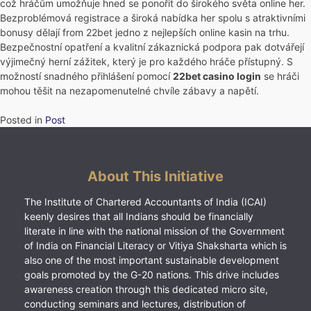
což hráčům umožňuje hned se ponořit do širokého světa online her.
Bezproblémová registrace a široká nabídka her spolu s atraktivními
bonusy dělají from 22bet jedno z nejlepších online kasin na trhu.
Bezpečnostní opatření a kvalitní zákaznická podpora pak dotvářejí
výjimečný herní zážitek, který je pro každého hráče přístupný. S
možností snadného přihlášení pomocí
22bet casino login
se hráči
mohou těšit na nezapomenutelné chvíle zábavy a napětí.
Posted in
Post
About This Initiative
The Institute of Chartered Accountants of India (ICAI)
keenly desires that all Indians should be financially
literate in line with the national mission of the Government
of India on Financial Literacy or Vitiya Shaksharta which is
also one of the most important sustainable development
goals promoted by the G-20 nations. This drive includes
awareness creation through this dedicated micro site,
conducting seminars and lectures, distribution of