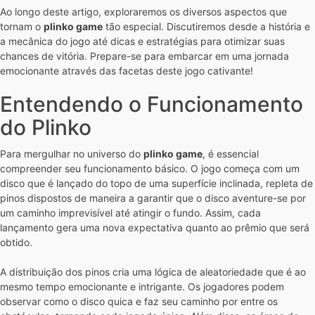
Ao longo deste artigo, exploraremos os diversos aspectos que
tornam o
plinko game
tão especial. Discutiremos desde a história e
a mecânica do jogo até dicas e estratégias para otimizar suas
chances de vitória. Prepare-se para embarcar em uma jornada
emocionante através das facetas deste jogo cativante!
Entendendo o Funcionamento
do Plinko
Para mergulhar no universo do
plinko game
, é essencial
compreender seu funcionamento básico. O jogo começa com um
disco que é lançado do topo de uma superfície inclinada, repleta de
pinos dispostos de maneira a garantir que o disco aventure-se por
um caminho imprevisível até atingir o fundo. Assim, cada
lançamento gera uma nova expectativa quanto ao prêmio que será
obtido.
A distribuição dos pinos cria uma lógica de aleatoriedade que é ao
mesmo tempo emocionante e intrigante. Os jogadores podem
observar como o disco quica e faz seu caminho por entre os