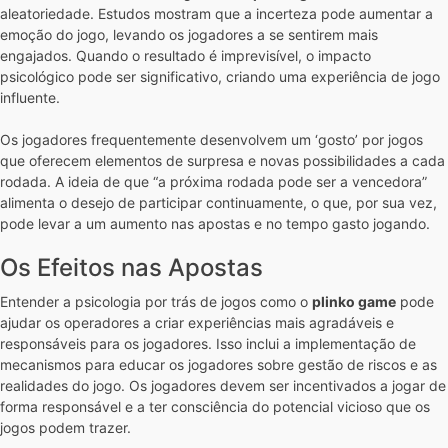
aleatoriedade. Estudos mostram que a incerteza pode aumentar a
emoção do jogo, levando os jogadores a se sentirem mais
engajados. Quando o resultado é imprevisível, o impacto
psicológico pode ser significativo, criando uma experiência de jogo
influente.
Os jogadores frequentemente desenvolvem um ‘gosto’ por jogos
que oferecem elementos de surpresa e novas possibilidades a cada
rodada. A ideia de que “a próxima rodada pode ser a vencedora”
alimenta o desejo de participar continuamente, o que, por sua vez,
pode levar a um aumento nas apostas e no tempo gasto jogando.
Os Efeitos nas Apostas
Entender a psicologia por trás de jogos como o
plinko game
pode
ajudar os operadores a criar experiências mais agradáveis e
responsáveis para os jogadores. Isso inclui a implementação de
mecanismos para educar os jogadores sobre gestão de riscos e as
realidades do jogo. Os jogadores devem ser incentivados a jogar de
forma responsável e a ter consciência do potencial vicioso que os
jogos podem trazer.