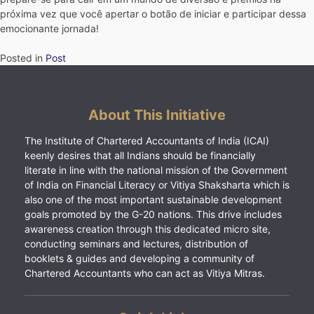
próxima vez que você apertar o botão de iniciar e participar dessa
emocionante jornada!
Posted in
Post
About This Initiative
The Institute of Chartered Accountants of India (ICAI)
keenly desires that all Indians should be financially
literate in line with the national mission of the Government
of India on Financial Literacy or Vitiya Shaksharta which is
also one of the most important sustainable development
goals promoted by the G-20 nations. This drive includes
awareness creation through this dedicated micro site,
conducting seminars and lectures, distribution of
booklets & guides and developing a community of
Chartered Accountants who can act as Vitiya Mitras.