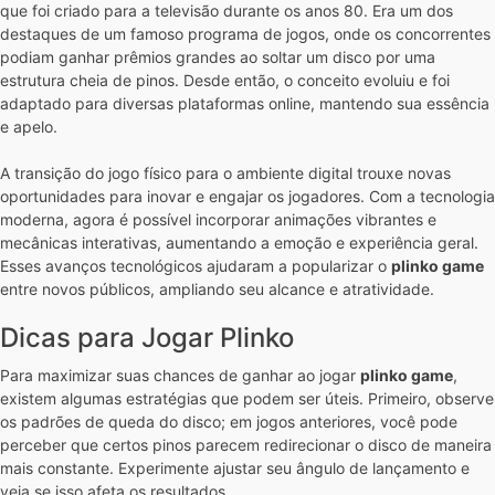
que foi criado para a televisão durante os anos 80. Era um dos
destaques de um famoso programa de jogos, onde os concorrentes
podiam ganhar prêmios grandes ao soltar um disco por uma
estrutura cheia de pinos. Desde então, o conceito evoluiu e foi
adaptado para diversas plataformas online, mantendo sua essência
e apelo.
A transição do jogo físico para o ambiente digital trouxe novas
oportunidades para inovar e engajar os jogadores. Com a tecnologia
moderna, agora é possível incorporar animações vibrantes e
mecânicas interativas, aumentando a emoção e experiência geral.
Esses avanços tecnológicos ajudaram a popularizar o
plinko game
entre novos públicos, ampliando seu alcance e atratividade.
Dicas para Jogar Plinko
Para maximizar suas chances de ganhar ao jogar
plinko game
,
existem algumas estratégias que podem ser úteis. Primeiro, observe
os padrões de queda do disco; em jogos anteriores, você pode
perceber que certos pinos parecem redirecionar o disco de maneira
mais constante. Experimente ajustar seu ângulo de lançamento e
veja se isso afeta os resultados.