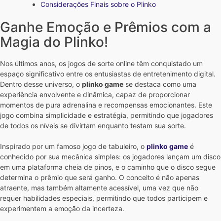
Considerações Finais sobre o Plinko
Ganhe Emoção e Prêmios com a
Magia do Plinko!
Nos últimos anos, os jogos de sorte online têm conquistado um
espaço significativo entre os entusiastas de entretenimento digital.
Dentro desse universo, o
plinko game
se destaca como uma
experiência envolvente e dinâmica, capaz de proporcionar
momentos de pura adrenalina e recompensas emocionantes. Este
jogo combina simplicidade e estratégia, permitindo que jogadores
de todos os níveis se divirtam enquanto testam sua sorte.
Inspirado por um famoso jogo de tabuleiro, o
plinko game
é
conhecido por sua mecânica simples: os jogadores lançam um disco
em uma plataforma cheia de pinos, e o caminho que o disco segue
determina o prêmio que será ganho. O conceito é não apenas
atraente, mas também altamente acessível, uma vez que não
requer habilidades especiais, permitindo que todos participem e
experimentem a emoção da incerteza.