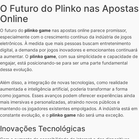
O Futuro do Plinko nas Apostas
Online
O futuro do
plinko game
nas apostas online parece promissor,
especialmente com o crescimento contínuo da indústria de jogos
eletrônicos. À medida que mais pessoas buscam entretenimento
digital, a demanda por jogos inovadores e emocionantes continuará
a aumentar. O
plinko game
, com sua simplicidade e capacidade de
engajar, está posicionando-se para ser uma parte fundamental
dessa evolução.
Além disso, a integração de novas tecnologias, como realidade
aumentada e inteligência artificial, poderia transformar a forma
como jogamos. Esses avanços podem oferecer experiências ainda
mais imersivas e personalizadas, atraindo novos públicos e
mantendo os jogadores existentes empolgados. A indústria está em
constante evolução, e o
plinko game
não será uma exceção.
Inovações Tecnológicas