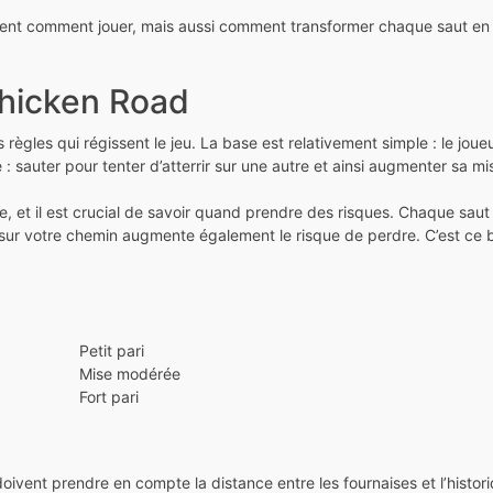
nt comment jouer, mais aussi comment transformer chaque saut en u
Chicken Road
es règles qui régissent le jeu. La base est relativement simple : le j
sauter pour tenter d’atterrir sur une autre et ainsi augmenter sa mise.
 et il est crucial de savoir quand prendre des risques. Chaque saut r
 sur votre chemin augmente également le risque de perdre. C’est ce 
Petit pari
Mise modérée
Fort pari
oivent prendre en compte la distance entre les fournaises et l’histo