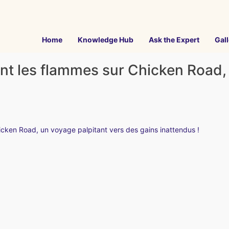
Home
Knowledge Hub
Ask the Expert
Gall
ant les flammes sur Chicken Road,
icken Road, un voyage palpitant vers des gains inattendus !