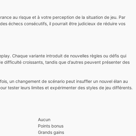
ance au risque et à votre perception de la situation de jeu. Par
es échecs consécutifs, il pourrait être judicieux de réduire vos
meplay. Chaque variante introduit de nouvelles règles ou défis qui
e difficulté croissants, tandis que d’autres peuvent présenter des
rfois, un changement de scénario peut insuffler un nouvel élan au
ur tester leurs limites et expérimenter des styles de jeu différents.
Aucun
Points bonus
Grands gains