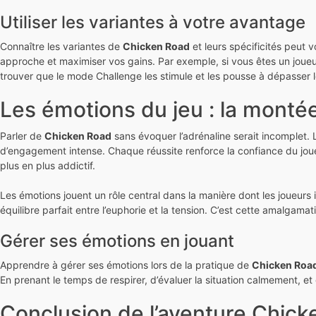
Utiliser les variantes à votre avantage
Connaître les variantes de
Chicken Road
et leurs spécificités peut 
approche et maximiser vos gains. Par exemple, si vous êtes un joueur
trouver que le mode Challenge les stimule et les pousse à dépasser le
Les émotions du jeu : la montée
Parler de
Chicken Road
sans évoquer l’adrénaline serait incomplet. L
d’engagement intense. Chaque réussite renforce la confiance du joue
plus en plus addictif.
Les émotions jouent un rôle central dans la manière dont les joueurs
équilibre parfait entre l’euphorie et la tension. C’est cette amalga
Gérer ses émotions en jouant
Apprendre à gérer ses émotions lors de la pratique de
Chicken Roa
En prenant le temps de respirer, d’évaluer la situation calmement, et
Conclusion de l’aventure Chic