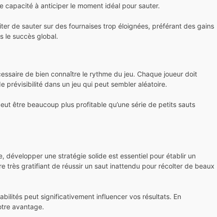
 capacité à anticiper le moment idéal pour sauter.
er de sauter sur des fournaises trop éloignées, préférant des gains
s le succès global.
cessaire de bien connaître le rythme du jeu. Chaque joueur doit
de prévisibilité dans un jeu qui peut sembler aléatoire.
peut être beaucoup plus profitable qu’une série de petits sauts
, développer une stratégie solide est essentiel pour établir un
re très gratifiant de réussir un saut inattendu pour récolter de beaux
lités peut significativement influencer vos résultats. En
otre avantage.