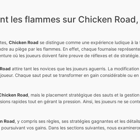
ant les flammes sur Chicken Road,
ptes,
Chicken Road
se distingue comme une expérience ludique à la fo
rendre au piège par les flammes. En effet, chaque fournaise représe
ture où les joueurs doivent faire preuve de réflexes et de stratégie.
 Road
attire tant les novices que les joueurs aguerris. La modificatio
du joueur. Chaque saut peut se transformer en gain considérable ou e
Chicken Road
, mais le placement stratégique des sauts et la gestio
ions rapides tout en gérant la pression. Ainsi, les joueurs ne se con
n Road
, y compris ses règles, ses stratégies gagnantes et les détail
n poursuivant vos gains. Dans les sections suivantes, nous examinero