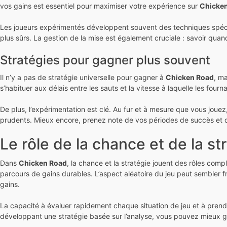
vos gains est essentiel pour maximiser votre expérience sur
Chicke
Les joueurs expérimentés développent souvent des techniques spécifi
plus sûrs. La gestion de la mise est également cruciale : savoir qua
Stratégies pour gagner plus souvent
Il n’y a pas de stratégie universelle pour gagner à
Chicken Road
, ma
s’habituer aux délais entre les sauts et la vitesse à laquelle les four
De plus, l’expérimentation est clé. Au fur et à mesure que vous joue
prudents. Mieux encore, prenez note de vos périodes de succès et d
Le rôle de la chance et de la st
Dans
Chicken Road
, la chance et la stratégie jouent des rôles comp
parcours de gains durables. L’aspect aléatoire du jeu peut sembler fru
gains.
La capacité à évaluer rapidement chaque situation de jeu et à prendr
développant une stratégie basée sur l’analyse, vous pouvez mieux gér