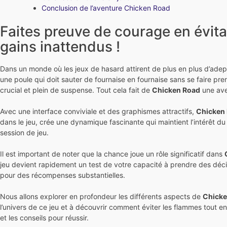
Conclusion de l’aventure Chicken Road
Faites preuve de courage en évit
gains inattendus !
Dans un monde où les jeux de hasard attirent de plus en plus d’ade
une poule qui doit sauter de fournaise en fournaise sans se faire p
crucial et plein de suspense. Tout cela fait de
Chicken Road
une aven
Avec une interface conviviale et des graphismes attractifs,
Chicken
dans le jeu, crée une dynamique fascinante qui maintient l’intérêt 
session de jeu.
Il est important de noter que la chance joue un rôle significatif dans
jeu devient rapidement un test de votre capacité à prendre des décis
pour des récompenses substantielles.
Nous allons explorer en profondeur les différents aspects de
Chicke
l’univers de ce jeu et à découvrir comment éviter les flammes tout e
et les conseils pour réussir.