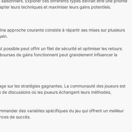
 saisonniers. Explorer ces différents types devrait être une priorité
pter leurs techniques et maximiser leurs gains potentiels.
Une approche courante consiste à répartir ses mises sur plusieurs
ain.
 possible peut offrir un filet de sécurité et optimiser les retours.
ourses de gains fonctionnent peut grandement influencer la
rage sur les stratégies gagnantes. La communauté des joueurs est
s de discussions où les joueurs échangent leurs méthodes,
mmander des variables spécifiques du jeu qui offrent un meilleur
hances de succès.