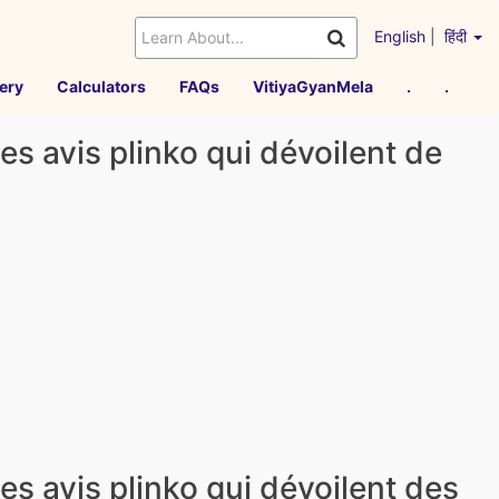
English
|
हिंदी
ery
Calculators
FAQs
VitiyaGyanMela
.
.
es avis plinko qui dévoilent de
es avis plinko qui dévoilent des