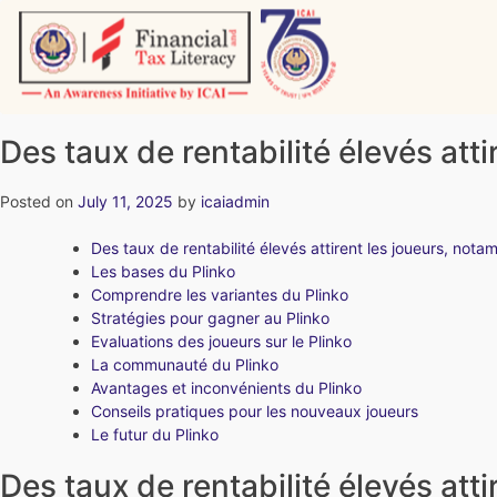
Skip
to
content
Vitiyagyan – ICAI [PWNED]
An ICAI Initiative
Des taux de rentabilité élevés att
Posted on
July 11, 2025
by
icaiadmin
Des taux de rentabilité élevés attirent les joueurs, not
Les bases du Plinko
Comprendre les variantes du Plinko
Stratégies pour gagner au Plinko
Evaluations des joueurs sur le Plinko
La communauté du Plinko
Avantages et inconvénients du Plinko
Conseils pratiques pour les nouveaux joueurs
Le futur du Plinko
Des taux de rentabilité élevés att