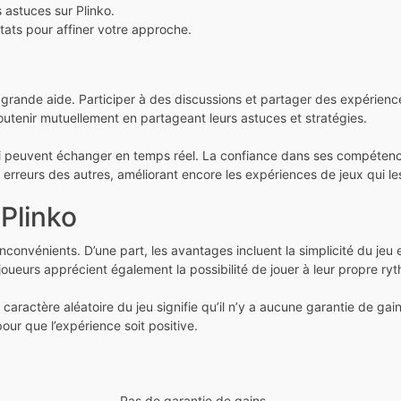
 astuces sur Plinko.
tats pour affiner votre approche.
 grande aide. Participer à des discussions et partager des expérienc
soutenir mutuellement en partageant leurs astuces et stratégies.
peuvent échanger en temps réel. La confiance dans ses compétences
 erreurs des autres, améliorant encore les expériences de jeux qui le
Plinko
onvénients. D’une part, les avantages incluent la simplicité du jeu et
 joueurs apprécient également la possibilité de jouer à leur propre ry
caractère aléatoire du jeu signifie qu’il n’y a aucune garantie de gain
 pour que l’expérience soit positive.
Pas de garantie de gains