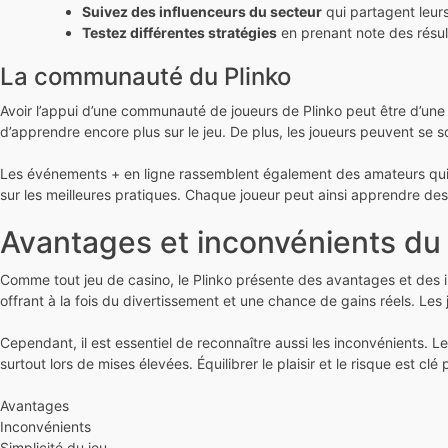
Suivez des influenceurs du secteur
qui partagent leurs
Testez différentes stratégies
en prenant note des résul
La communauté du Plinko
Avoir l’appui d’une communauté de joueurs de Plinko peut être d’une
d’apprendre encore plus sur le jeu. De plus, les joueurs peuvent se 
Les événements + en ligne rassemblent également des amateurs qui 
sur les meilleures pratiques. Chaque joueur peut ainsi apprendre des
Avantages et inconvénients du 
Comme tout jeu de casino, le Plinko présente des avantages et des inc
offrant à la fois du divertissement et une chance de gains réels. Les
Cependant, il est essentiel de reconnaître aussi les inconvénients. Le 
surtout lors de mises élevées. Équilibrer le plaisir et le risque est clé
Avantages
Inconvénients
Simplicité du jeu