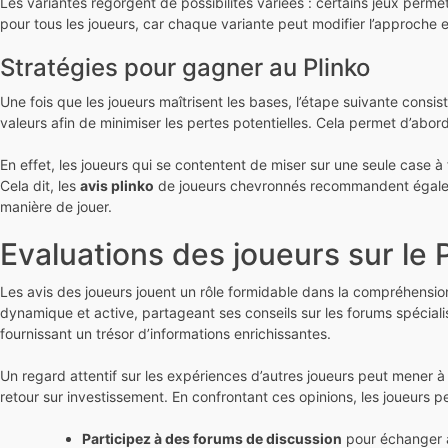
Les variantes regorgent de possibilités variées : certains jeux permet
pour tous les joueurs, car chaque variante peut modifier l’approche 
Stratégies pour gagner au Plinko
Une fois que les joueurs maîtrisent les bases, l’étape suivante cons
valeurs afin de minimiser les pertes potentielles. Cela permet d’abo
En effet, les joueurs qui se contentent de miser sur une seule case à fo
Cela dit, les
avis plinko
de joueurs chevronnés recommandent égaleme
manière de jouer.
Evaluations des joueurs sur le 
Les avis des joueurs jouent un rôle formidable dans la compréhensio
dynamique et active, partageant ses conseils sur les forums spécial
fournissant un trésor d’informations enrichissantes.
Un regard attentif sur les expériences d’autres joueurs peut mener 
retour sur investissement. En confrontant ces opinions, les joueurs 
Participez à des forums de discussion
pour échanger a