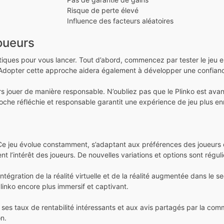
Risque de perte élevé
Influence des facteurs aléatoires
oueurs
ratiques pour vous lancer. Tout d’abord, commencez par tester le je
s. Adopter cette approche aidera également à développer une confianc
ours jouer de manière responsable. N’oubliez pas que le Plinko est ava
roche réfléchie et responsable garantit une expérience de jeu plus en
r. Ce jeu évolue constamment, s’adaptant aux préférences des joueurs
ent l’intérêt des joueurs. De nouvelles variations et options sont r
l’intégration de la réalité virtuelle et de la réalité augmentée dans l
linko encore plus immersif et captivant.
ce à ses taux de rentabilité intéressants et aux avis partagés par la
n.