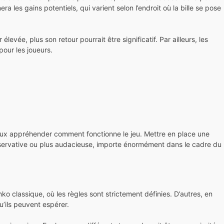
a les gains potentiels, qui varient selon l’endroit où la bille se pose
vée, plus son retour pourrait être significatif. Par ailleurs, les
pour les joueurs.
mieux appréhender comment fonctionne le jeu. Mettre en place une
 conservative ou plus audacieuse, importe énormément dans le cadre du
ko classique, où les règles sont strictement définies. D’autres, en
u’ils peuvent espérer.