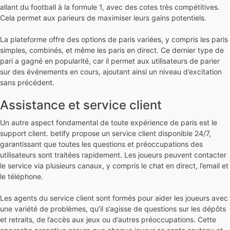
allant du football à la formule 1, avec des cotes très compétitives.
Cela permet aux parieurs de maximiser leurs gains potentiels.
La plateforme offre des options de paris variées, y compris les paris
simples, combinés, et même les paris en direct. Ce dernier type de
pari a gagné en popularité, car il permet aux utilisateurs de parier
sur des événements en cours, ajoutant ainsi un niveau d’excitation
sans précédent.
Assistance et service client
Un autre aspect fondamental de toute expérience de paris est le
support client. betify propose un service client disponible 24/7,
garantissant que toutes les questions et préoccupations des
utilisateurs sont traitées rapidement. Les joueurs peuvent contacter
le service via plusieurs canaux, y compris le chat en direct, l’email et
le téléphone.
Les agents du service client sont formés pour aider les joueurs avec
une variété de problèmes, qu’il s’agisse de questions sur les dépôts
et retraits, de l’accès aux jeux ou d’autres préoccupations. Cette