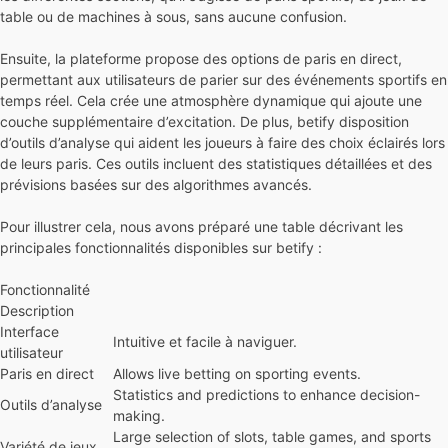
table ou de machines à sous, sans aucune confusion.
Ensuite, la plateforme propose des options de paris en direct,
permettant aux utilisateurs de parier sur des événements sportifs en
temps réel. Cela crée une atmosphère dynamique qui ajoute une
couche supplémentaire d’excitation. De plus, betify disposition
d’outils d’analyse qui aident les joueurs à faire des choix éclairés lors
de leurs paris. Ces outils incluent des statistiques détaillées et des
prévisions basées sur des algorithmes avancés.
Pour illustrer cela, nous avons préparé une table décrivant les
principales fonctionnalités disponibles sur betify :
Fonctionnalité
Description
Interface
Intuitive et facile à naviguer.
utilisateur
Paris en direct
Allows live betting on sporting events.
Statistics and predictions to enhance decision-
Outils d’analyse
making.
Large selection of slots, table games, and sports
Variété de jeux