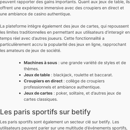
peuvent rapporter des gains importants. Quant aux jeux de table, ils
offrent une expérience immersive avec des croupiers en direct et
une ambiance de casino authentique.
La plateforme intègre également des jeux de cartes, qui repoussent
les limites traditionnelles en permettant aux utilisateurs d’interagir en
temps réel avec d’autres joueurs. Cette fonctionnalité a
particulièrement accru la popularité des jeux en ligne, rapprochant
les amateurs de jeux de société.
Machines à sous
: une grande variété de styles et de
thèmes.
Jeux de table
: blackjack, roulette et baccarat.
Croupiers en direct
: collège de croupiers
professionnels et ambiance authentique.
Jeux de cartes
: poker, solitaire, et d’autres jeux de
cartes classiques.
Les paris sportifs sur betify
Les paris sportifs sont également un secteur clé sur betify. Les
utilisateurs peuvent parier sur une multitude d’événements sportifs,