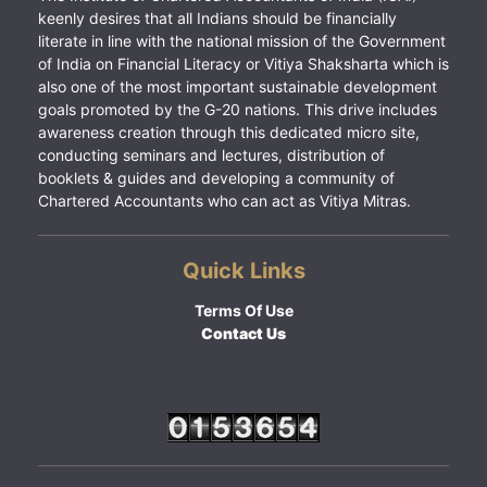
keenly desires that all Indians should be financially
literate in line with the national mission of the Government
of India on Financial Literacy or Vitiya Shaksharta which is
also one of the most important sustainable development
goals promoted by the G-20 nations. This drive includes
awareness creation through this dedicated micro site,
conducting seminars and lectures, distribution of
booklets & guides and developing a community of
Chartered Accountants who can act as Vitiya Mitras.
Quick Links
Terms Of Use
Contact Us