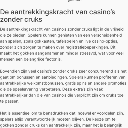
De aantrekkingskracht van casino’s
zonder cruks
De aantrekkingskracht van casino’s zonder cruks ligt in de vrijheid
die ze bieden. Spelers kunnen genieten van een verscheidenheid
aan spellen, zoals gokkasten, tafelspellen en live casino-opties,
zonder zich zorgen te maken over registratiebeperkingen. Dit
maakt het gokken aangenamer en minder stressvol, wat voor veel
mensen een belangrijke factor is.
Bovendien zijn veel casino’s zonder cruks zeer concurrerend als het
gaat om bonussen en aanbiedingen. Spelers kunnen profiteren van
aantrekkelijke welkomstbonussen, gratis spins en andere promoties
die de speelervaring verbeteren. Deze extra’s zijn vaak
aantrekkelijker dan die van casino’s die verplicht zijn om cruks toe
te passen.
Het is essentieel om te benadrukken dat, hoewel er voordelen zijn,
spelers altijd verantwoordelijk moeten blijven. De keuze om te
gokken zonder cruks kan aantrekkelijk zijn, maar het is belangrijk