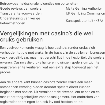
BetrouwbaarheidssignalenLicenties om op te letten
Goede reviews van spelers
Malta Gaming Authority
Transparante voorwaarden
UK Gambling Commission
Ondersteuning van veilige
Kansspelautoriteit (KSA)
betaalmethoden
Vergelijkingen met casino’s die wel
cruks gebruiken
Een veelvoorkomende vraag is hoe casino’s zonder cruks zich
verhouden tot die met cruks. In de basis zijn de spellen en bonussen
vaak vergelijkbaar, maar het verschil ligt in de flexibiliteit die spelers
ervaren. Casino’s die cruks hanteren, dwingen spelers om zich te
registreren en te verifiëren, wat een extra stap toevoegt aan het
proces.
Aan de andere kant kunnen casino’s zonder cruks een meer
ontspannen ervaring bieden doordat spelers direct kunnen
beginnen met spelen. Dit vermindert de drempel om te spelen en
maakt het toegankelijker voor casual gamers. Het ontbreken van
registratiebeperkingen kan ook invloed hebben op de