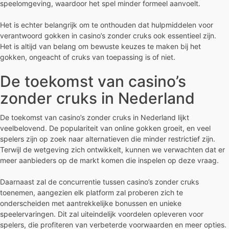
speelomgeving, waardoor het spel minder formeel aanvoelt.
Het is echter belangrijk om te onthouden dat hulpmiddelen voor
verantwoord gokken in casino’s zonder cruks ook essentieel zijn.
Het is altijd van belang om bewuste keuzes te maken bij het
gokken, ongeacht of cruks van toepassing is of niet.
De toekomst van casino’s
zonder cruks in Nederland
De toekomst van casino’s zonder cruks in Nederland lijkt
veelbelovend. De populariteit van online gokken groeit, en veel
spelers zijn op zoek naar alternatieven die minder restrictief zijn.
Terwijl de wetgeving zich ontwikkelt, kunnen we verwachten dat er
meer aanbieders op de markt komen die inspelen op deze vraag.
Daarnaast zal de concurrentie tussen casino’s zonder cruks
toenemen, aangezien elk platform zal proberen zich te
onderscheiden met aantrekkelijke bonussen en unieke
speelervaringen. Dit zal uiteindelijk voordelen opleveren voor
spelers, die profiteren van verbeterde voorwaarden en meer opties.