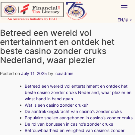
Skip
Togg
to
navig
content
EN/हिं
Vitiyagyan – ICAI [PWNED]
An ICAI Initiative
Betreed een wereld vol
entertainment en ontdek het
beste casino zonder cruks
Nederland, waar plezier
Posted on
July 11, 2025
by
icaiadmin
Betreed een wereld vol entertainment en ontdek het
beste casino zonder cruks Nederland, waar plezier en
winst hand in hand gaan.
Wat is een casino zonder cruks?
De aantrekkingskracht van casino’s zonder cruks
Populaire spellen aangeboden in casino’s zonder cruks
De rol van bonussen in casino’s zonder cruks
Betrouwbaarheid en veiligheid van casino’s zonder