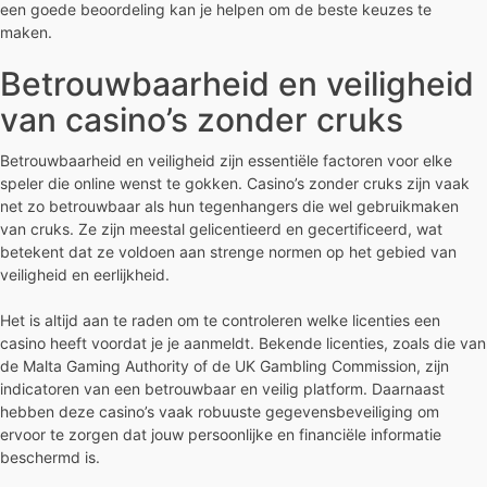
een goede beoordeling kan je helpen om de beste keuzes te
maken.
Betrouwbaarheid en veiligheid
van casino’s zonder cruks
Betrouwbaarheid en veiligheid zijn essentiële factoren voor elke
speler die online wenst te gokken. Casino’s zonder cruks zijn vaak
net zo betrouwbaar als hun tegenhangers die wel gebruikmaken
van cruks. Ze zijn meestal gelicentieerd en gecertificeerd, wat
betekent dat ze voldoen aan strenge normen op het gebied van
veiligheid en eerlijkheid.
Het is altijd aan te raden om te controleren welke licenties een
casino heeft voordat je je aanmeldt. Bekende licenties, zoals die van
de Malta Gaming Authority of de UK Gambling Commission, zijn
indicatoren van een betrouwbaar en veilig platform. Daarnaast
hebben deze casino’s vaak robuuste gegevensbeveiliging om
ervoor te zorgen dat jouw persoonlijke en financiële informatie
beschermd is.