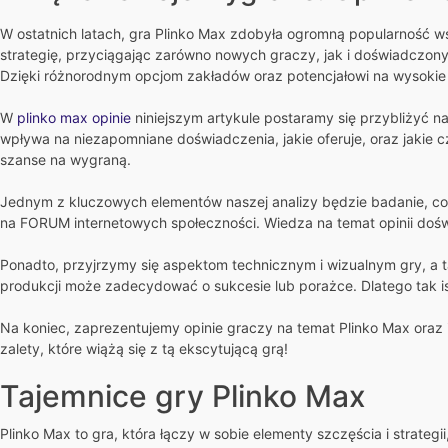
W ostatnich latach, gra Plinko Max zdobyła ogromną popularność wś
strategię, przyciągając zarówno nowych graczy, jak i doświadczon
Dzięki różnorodnym opcjom zakładów oraz potencjałowi na wysokie w
W
plinko max opinie
niniejszym artykule postaramy się przybliżyć naj
wpływa na niezapomniane doświadczenia, jakie oferuje, oraz jakie c
szanse na wygraną.
Jednym z kluczowych elementów naszej analizy będzie badanie, co 
na FORUM internetowych społeczności. Wiedza na temat opinii dośw
Ponadto, przyjrzymy się aspektom technicznym i wizualnym gry, a
produkcji może zadecydować o sukcesie lub porażce. Dlatego tak is
Na koniec, zaprezentujemy opinie graczy na temat Plinko Max oraz i
zalety, które wiążą się z tą ekscytującą grą!
Tajemnice gry Plinko Max
Plinko Max to gra, która łączy w sobie elementy szczęścia i strateg