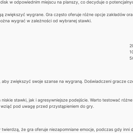
 disk w odpowiednim miejscu na planszy, co decyduje o potencjaln
 zwiększyć wygrane. Gra często oferuje różne opcje zakładów oraz
ożna wygrać w zależności od wybranej stawki.
2
1
5
wać, aby zwiększyć swoje szanse na wygraną. Doświadczeni gracze c
 niskie stawki, jak i agresywniejsze podejście. Warto testować róż
to wziąć pod uwagę przed przystąpieniem do gry.
 twierdzą, że gra oferuje niezapomniane emocje, podczas gdy inni 