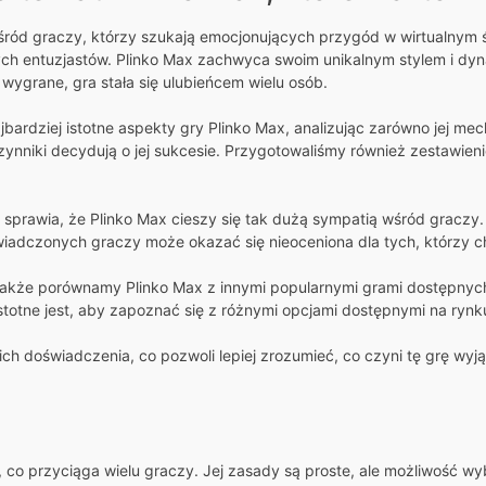
ród graczy, którzy szukają emocjonujących przygód w wirtualnym św
ych entuzjastów. Plinko Max zachwyca swoim unikalnym stylem i dyn
ygrane, gra stała się ulubieńcem wielu osób.
bardziej istotne aspekty gry Plinko Max, analizując zarówno jej mech
zynniki decydują o jej sukcesie. Przygotowaliśmy również zestawieni
sprawia, że Plinko Max cieszy się tak dużą sympatią wśród graczy.
iadczonych graczy może okazać się nieoceniona dla tych, którzy ch
 także porównamy Plinko Max z innymi popularnymi grami dostępnyc
totne jest, aby zapoznać się z różnymi opcjami dostępnymi na rynk
ch doświadczenia, co pozwoli lepiej zrozumieć, co czyni tę grę wyj
ii, co przyciąga wielu graczy. Jej zasady są proste, ale możliwość w