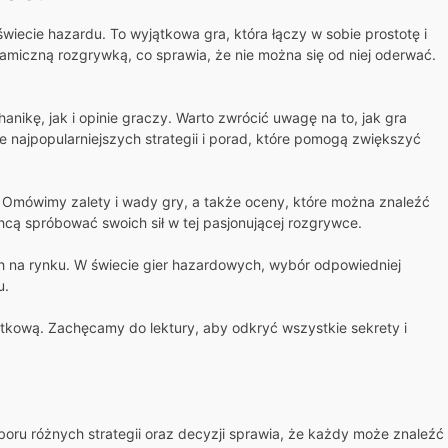
iecie hazardu. To wyjątkowa gra, która łączy w sobie prostotę i
amiczną rozgrywką, co sprawia, że nie można się od niej oderwać.
anikę, jak i opinie graczy. Warto zwrócić uwagę na to, jak gra
e najpopularniejszych strategii i porad, które pomogą zwiększyć
 Omówimy zalety i wady gry, a także oceny, które można znaleźć
cą spróbować swoich sił w tej pasjonującej rozgrywce.
h na rynku. W świecie gier hazardowych, wybór odpowiedniej
u.
ątkową. Zachęcamy do lektury, aby odkryć wszystkie sekrety i
yboru różnych strategii oraz decyzji sprawia, że każdy może znaleźć