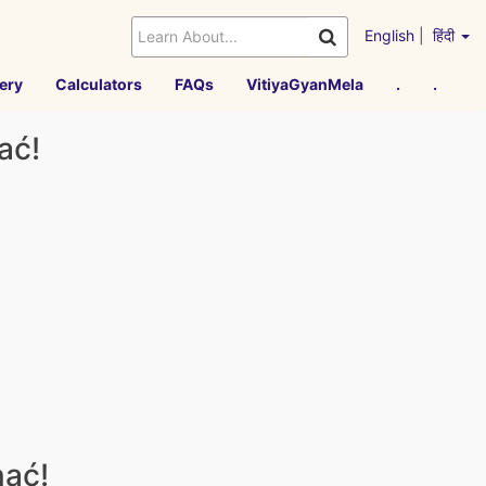
English
|
हिंदी
ery
Calculators
FAQs
VitiyaGyanMela
.
.
ać!
nać!