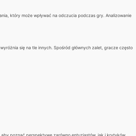
owania, który może wpływać na odczucia podczas gry. Analizowanie
wyróżnia się na tle innych. Spośród głównych zalet, gracze często
, aby poznać perspektywę zarówno entuzjastów, jak i krytyków.