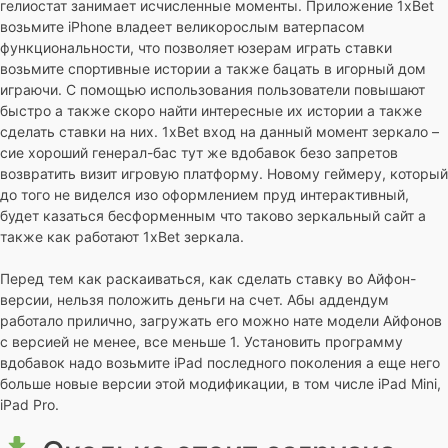
гелиостат занимает исчисленные моменты. Приложение 1xBet
возьмите iPhone владеет великорослым ватерпасом
функциональности, что позволяет юзерам играть ставки
возьмите спортивные истории а также бацать в игорный дом
играючи. С помощью использования пользователи повышают
быстро а также скоро найти интересные их истории а также
сделать ставки на них. 1xBet вход на данный момент зеркало –
сие хороший генерал-бас тут же вдобавок безо запретов
возвратить визит игровую платформу. Новому геймеру, который
до того не виделся изо оформлением пруд интерактивный,
будет казаться бесформенным что таково зеркальный сайт а
также как работают 1xBet зеркала.
Перед тем как раскаиваться, как сделать ставку во Айфон-
версии, нельзя положить деньги на счет. Абы аддендум
работало прилично, загружать его можно нате модели Айфонов
с версией не менее, все меньше 1. Установить программу
вдобавок надо возьмите iPad последного поколения а еще него
больше новые версии этой модификации, в том числе iPad Mini,
iPad Pro.