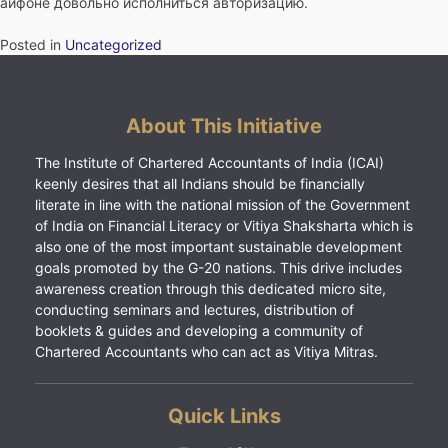
айфоне довольно исполниться авторизацию.
Posted in
Uncategorized
About This Initiative
The Institute of Chartered Accountants of India (ICAI)
keenly desires that all Indians should be financially
literate in line with the national mission of the Government
of India on Financial Literacy or Vitiya Shaksharta which is
also one of the most important sustainable development
goals promoted by the G-20 nations. This drive includes
awareness creation through this dedicated micro site,
conducting seminars and lectures, distribution of
booklets & guides and developing a community of
Chartered Accountants who can act as Vitiya Mitras.
Quick Links