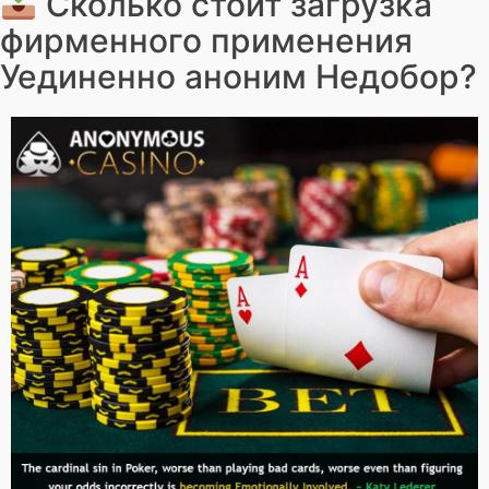
Сколько стоит загрузка
фирменного применения
Уединенно аноним Недобор?