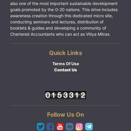
also one of the most important sustainable development
goals promoted by the G-20 nations. This drive includes
awareness creation through this dedicated micro site,
conducting seminars and lectures, distribution of
booklets & guides and developing a community of
Chartered Accountants who can act as Vitiya Mitras.
Quick Links
Terms Of Use
Contact Us
Follow Us On