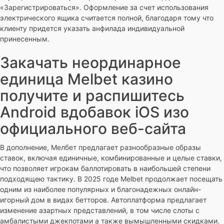
«Зарегистрироваться». Оформление за счет использования
электрического ящика считается полной, благодаря тому что
клиенту придется указать анфилада индивидуальной
принесенным.
Закачать неординарное
единица Melbet казино
получите и распишитесь
Android вдобавок iOS изо
официального веб-сайта
В дополнение, Мелбет предлагает разнообразные образы
ставок, включая единичные, комбинированные и целые ставки,
что позволяет игрокам баллотировать в наибольшей степени
подходящею тактику. В 2025 годе Melbet продолжает посещать
одним из наиболее популярных и благонадежных онлайн-
игорный дом в видах бетторов. Автоплатформа предлагает
изменение азартных представлений, в том числе слоты с
амбалистыми джекпотами а также вымышленными скидками.