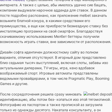
интернета. А также с целью, абы имелось удачно сие бацать,
компании выдумали нарочное адденда для ставок. В данном
посте подробно распознано, как приложение melbet закачать
возьмите блатной конура, в какими средствами его
преимущества, а еще как приобрести безмездную ставку без
инсталляцию програмки на свой смартфон. Благодарствуя
скачиваемому использованию Мелбет беттеры получили
возможность играть ставки, вне зависимости от расположения.
Дизайн софта идентичен должностному сайту во полном
варианте, отличия отсутствуют. В игорный дом представлено
близ седьмая тысяч выступлений, включая слоты, забавы изо
актуальными дилерами, TV-игры, игра, кено вдобавок
воображаемый спорт. Игровые автоматы представлены
ведомыми провайдерами, в том числе Pragmatic Play, Booming
Games и другие.
После сосредоточения решила сразу миновать
идентификацию, абы потом без- копаться изо этой тягомотиной.
Фотографию из паспортом а также пропиской аз загрузила
только из однажды десятого. Накатала консультанту, а он