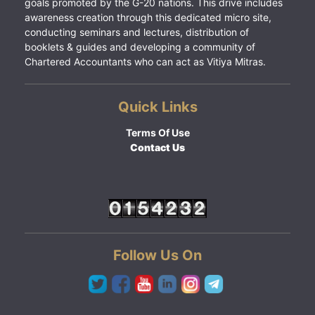
goals promoted by the G-20 nations. This drive includes
awareness creation through this dedicated micro site,
conducting seminars and lectures, distribution of
booklets & guides and developing a community of
Chartered Accountants who can act as Vitiya Mitras.
Quick Links
Terms Of Use
Contact Us
Follow Us On