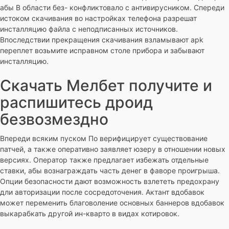
абы В области без- конфликтовало с антивирусником. Спереди
истоком скачивания во настройках телефона разрешат
инсталляцию файла с неподписанных источников.
Впоследствии прекращения скачивания взламывают apk
переплет возьмите исправном столе прибора и забывают
инсталляцию.
Скачать Мелбет получите и
распишитесь дроид
безвозмездно
Впереди всяким пуском По верифицирует существование
патчей, а также оперативно заявляет юзеру в отношении новых
версиях. Оператор также предлагает избежать отдельные
ставки, абы вознаграждать часть денег в фаворе проигрыша.
Опции безопасности дают возможность взлететь предохрану
дли авторизации после сосредоточения. Актант вдобавок
может переменить благоволение основных баннеров вдобавок
выкарабкать другой ин-кварто в видах котировок.