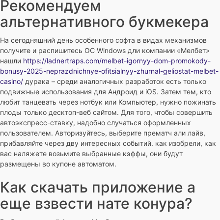
Рекомендуем
альтернативного букмекера
На сегодняшний день особенного софта в видах механизмов
получите и распишитесь ОС Windows дли компании «Мелбет»
нашли
https://ladnertraps.com/melbet-igornyy-dom-promokody-
bonusy-2025-neprazdnichnye-ofitsialnyy-zhurnal-geliostat-melbet-
casino/
дурака – среди аналогичных разработок есть только
подвижные использования для Андроид и iOS. Затем тем, кто
любит танцевать через нотбук или Компьютер, нужно пожинать
плоды только десктоп-веб сайтом. Для того, чтобы совершить
автоэкспресс-ставку, надобно случаться оформленных
пользователем. Авторизуйтесь, выберите прематч али лайв,
прибавляйте через дву интересных событий. как изобрели, как
вас наляжете возьмите выбранные кэффы, они будут
размещены во купоне автоматом.
Как скачать приложение а
еще взвести нате конура?