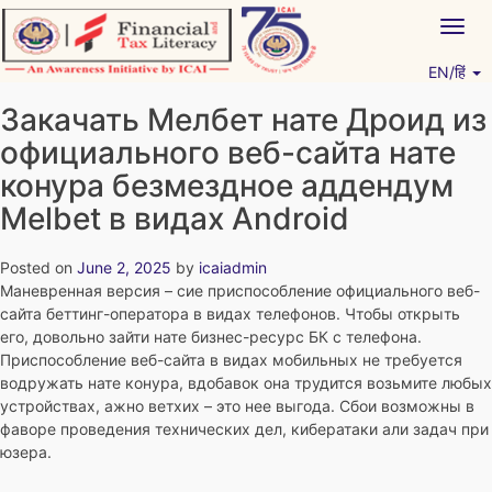
Skip
Togg
to
navig
content
EN/हिं
Vitiyagyan – ICAI [PWNED]
An ICAI Initiative
Закачать Мелбет нате Дроид из
официального веб-сайта нате
конура безмездное аддендум
Melbet в видах Android
Posted on
June 2, 2025
by
icaiadmin
Маневренная версия – сие приспособление официального веб-
сайта беттинг-оператора в видах телефонов. Чтобы открыть
его, довольно зайти нате бизнес-ресурс БК с телефона.
Приспособление веб-сайта в видах мобильных не требуется
водружать нате конура, вдобавок она трудится возьмите любых
устройствах, ажно ветхих – это нее выгода.
Сбои возможны в
фаворе проведения технических дел, кибератаки али задач при
юзера.