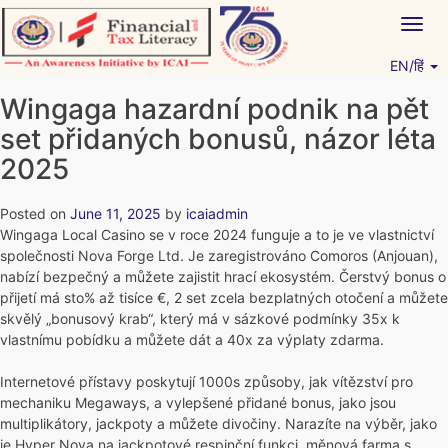
Skip
Togg
to
navig
content
EN/हिं
Vitiyagyan – ICAI [PWNED]
An ICAI Initiative
Wingaga hazardní podnik na pět
set přidaných bonusů, názor léta
2025
Posted on
June 11, 2025
by
icaiadmin
Wingaga Local Casino se v roce 2024 funguje a to je ve vlastnictví
společnosti Nova Forge Ltd. Je zaregistrováno Comoros (Anjouan),
nabízí bezpečný a můžete zajistit hrací ekosystém.
Čerstvý bonus o
přijetí má sto% až tisíce €, 2 set zcela bezplatných otočení a můžete
skvělý „bonusový krab“, který má v sázkové podmínky 35x k
vlastnímu pobídku a můžete dát a 40x za výplaty zdarma.
Internetové přístavy poskytují 1000s způsoby, jak vítězství pro
mechaniku Megaways, a vylepšené přidané bonus, jako jsou
multiplikátory, jackpoty a můžete divočiny. Narazíte na výběr, jako
je Hyper Nova na jackpotové respinční funkci, měnová farma s