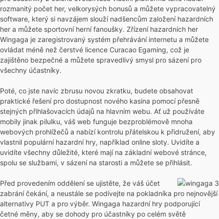
rozmanitý počet her, velkorysých bonusů a můžete vypracovatelný
software, který si navzájem slouží nadšencům založení hazardních
her a můžete sportovní herní fanoušky. Zřízení hazardních her
Wingaga je zaregistrovaný systém přehrávání internetu a můžete
ovládat méně než čerstvé licence Curacao Egaming, což je
zajištěno bezpečné a můžete spravedlivý smysl pro sázení pro
všechny účastníky.
Poté, co jste navíc zbrusu novou zkratku, budete obsahovat
praktické řešení pro dostupnost nového kasina pomocí přesně
stejných přihlašovacích údajů na hlavním webu. Ať už používáte
mobily jinak pilulku, váš web funguje bezproblémově mnoha
webových prohlížečů a nabízí kontrolu přátelskou k přidružení, aby
vlastnil populární hazardní hry, například online sloty. Uvidíte a
uvidíte všechny důležité, které mají na základní webové stránce,
spolu se službami, v sázení na starosti a můžete se přihlásit.
Před provedením oddělení se ujistěte, že váš účet
zabrání čekání, a neustále se podívejte na pokladníka pro nejnovější
alternativy PUT a pro výběr. Wingaga hazardní hry podporující
četné měny, aby se dohody pro účastníky po celém světě