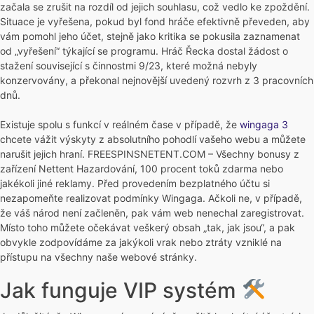
začala se zrušit na rozdíl od jejich souhlasu, což vedlo ke zpoždění.
Situace je vyřešena, pokud byl fond hráče efektivně převeden, aby
vám pomohl jeho účet, stejně jako kritika se pokusila zaznamenat
od „vyřešení“ týkající se programu. Hráč Řecka dostal žádost o
stažení související s činnostmi 9/23, které možná nebyly
konzervovány, a překonal nejnovější uvedený rozvrh z 3 pracovních
dnů.
Existuje spolu s funkcí v reálném čase v případě, že
wingaga 3
chcete vážit výskyty z absolutního pohodlí vašeho webu a můžete
narušit jejich hraní. FREESPINSNETENT.COM – Všechny bonusy z
zařízení Nettent Hazardování, 100 procent toků zdarma nebo
jakékoli jiné reklamy. Před provedením bezplatného účtu si
nezapomeňte realizovat podmínky Wingaga. Ačkoli ne, v případě,
že váš národ není začleněn, pak vám web nenechal zaregistrovat.
Místo toho můžete očekávat veškerý obsah „tak, jak jsou“, a pak
obvykle zodpovídáme za jakýkoli vrak nebo ztráty vzniklé na
přístupu na všechny naše webové stránky.
Jak funguje VIP systém