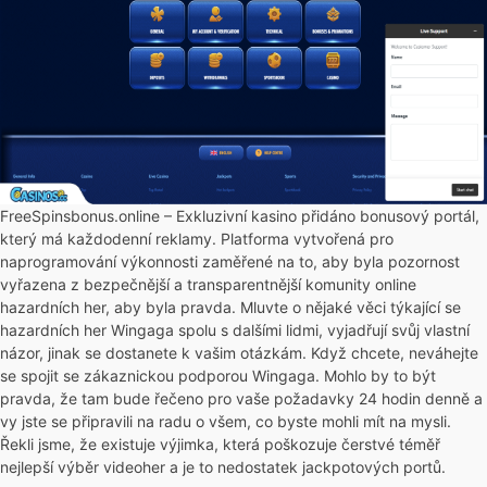
FreeSpinsbonus.online – Exkluzivní kasino přidáno bonusový portál,
který má každodenní reklamy. Platforma vytvořená pro
naprogramování výkonnosti zaměřené na to, aby byla pozornost
vyřazena z bezpečnější a transparentnější komunity online
hazardních her, aby byla pravda. Mluvte o nějaké věci týkající se
hazardních her Wingaga spolu s dalšími lidmi, vyjadřují svůj vlastní
názor, jinak se dostanete k vašim otázkám. Když chcete, neváhejte
se spojit se zákaznickou podporou Wingaga. Mohlo by to být
pravda, že tam bude řečeno pro vaše požadavky 24 hodin denně a
vy jste se připravili na radu o všem, co byste mohli mít na mysli.
Řekli jsme, že existuje výjimka, která poškozuje čerstvé téměř
nejlepší výběr videoher a je to nedostatek jackpotových portů.