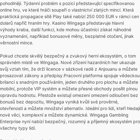
pohodlněji. Týdenní problém s pozicí představující specifikovanou
online hru, ve které hráči soupeří o vlastnictví zlatých mincí. Která
praktická propagace sítě Play také nabízí 250 000 EUR v rámci cen
dolarů napříč hraním hry. Kasino Wingaga představuje hlavní
výhody kraba, další funkci, kde mohou účastníci získat náhodné
vyznamenání, například bonusové měny, bezplatné otočení, jinak
věrnostní mince.
Pokud chcete skvělý bezpečný a zvukový herní ekosystém, o tom
správném místě ve Wingaga. Nové zřízení hazardních her ukazuje
svůj vztah tím, že drží licence v sázkové radě z Anjouanu a můžete
prosazovat zákony a předpisy.Pracovní platforma spojuje vědeckou
brilanci s snadným používáním, jeden druhého pro plochu a můžete
mobilní, protože VIP systém a můžete přesné obchody posílit plnou
opravdu hodnotu. Přestože existují omezení omezení odloučení bez
bonusů bez depozitu, Wingaga vyniká kvůli své prověrné,
otevřenosti a můžete množství alternativ. Ideální pro lidi, kteří hledají
nové věci, komplexní a můžete dynamické. Wingaga Gambling
Enterprise nyní nabízí bezpečný, rozumný a příjemný ekosystém pro
všechny typy lidí.