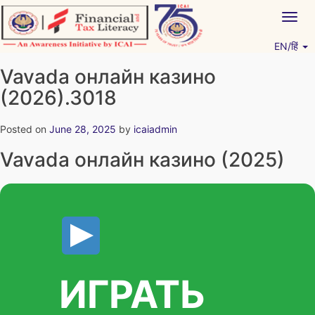
Skip
Togg
to
navig
content
EN/हिं
Vitiyagyan – ICAI [PWNED]
An ICAI Initiative
Vavada онлайн казино
(2026).3018
Posted on
June 28, 2025
by
icaiadmin
Vavada онлайн казино (2025)
ИГРАТЬ