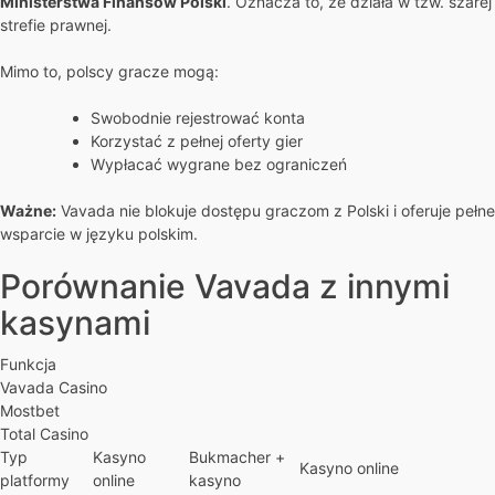
Ministerstwa Finansów Polski
. Oznacza to, że działa w tzw. szarej
strefie prawnej.
Mimo to, polscy gracze mogą:
Swobodnie rejestrować konta
Korzystać z pełnej oferty gier
Wypłacać wygrane bez ograniczeń
Ważne:
Vavada nie blokuje dostępu graczom z Polski i oferuje pełne
wsparcie w języku polskim.
Porównanie Vavada z innymi
kasynami
Funkcja
Vavada Casino
Mostbet
Total Casino
Typ
Kasyno
Bukmacher +
Kasyno online
platformy
online
kasyno