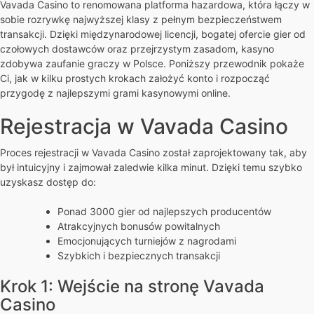
Vavada Casino to renomowana platforma hazardowa, która łączy w
sobie rozrywkę najwyższej klasy z pełnym bezpieczeństwem
transakcji. Dzięki międzynarodowej licencji, bogatej ofercie gier od
czołowych dostawców oraz przejrzystym zasadom, kasyno
zdobywa zaufanie graczy w Polsce. Poniższy przewodnik pokaże
Ci, jak w kilku prostych krokach założyć konto i rozpocząć
przygodę z najlepszymi grami kasynowymi online.
Rejestracja w Vavada Casino
Proces rejestracji w Vavada Casino został zaprojektowany tak, aby
był intuicyjny i zajmował zaledwie kilka minut. Dzięki temu szybko
uzyskasz dostęp do:
Ponad 3000 gier od najlepszych producentów
Atrakcyjnych bonusów powitalnych
Emocjonujących turniejów z nagrodami
Szybkich i bezpiecznych transakcji
Krok 1: Wejście na stronę Vavada
Casino