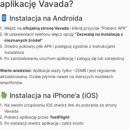
aplikację Vavada?
Instalacja na Androida
Wejdź na
oficjalną stronę Vavada
i kliknij przycisk “Pobierz APK”
W ustawieniach telefonu włącz opcję
“Zezwalaj na instalację z
nieznanych źródeł”
Otwórz pobrany plik APK i postępuj zgodnie z instrukcjami
instalatora
Po zainstalowaniu uruchom aplikację i zaloguj się lub zarejestruj
Warto wiedzieć:
Aplikacja waży tylko ~25MB i jest regularnie
aktualizowana. Działa płynnie nawet na starszych modelach
smartfonów.
Instalacja na iPhone’a (iOS)
Na swoim urządzeniu iOS otwórz link do pobrania ze strony
Vavada
Pobierz aplikację przez
TestFlight
Po instalacji otwórz aplikację i załóż konto