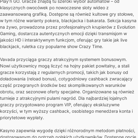
Play’n GO. Gracze znajdą tu szeroki wybór automatów – od
klasycznych owocówek po nowoczesne sloty wideo z
zaawansowaną grafiką. Dostępne są również kultowe gry stołowe,
w tym różne warianty pokera, blackjacka i bakarata. Sekcja kasyna
na żywo, prowadzona przez profesjonalnych krupierów z Evolution
Gaming, dostarcza autentycznych emocji dzięki transmisjom w
jakości HD i interaktywnym funkcjom, oferując gry takie jak live
blackjack, ruletka czy popularne show Crazy Time.
Vavada przyciąga graczy atrakcyjnym systemem bonusowym.
Nowi użytkownicy mogą liczyć na hojny pakiet powitalny, a stali
gracze korzystają z regularnych promocji, takich jak bonusy od
doładowania (reload bonus), cotygodniowy cashback zwracający
część przegranych środków bez skomplikowanych warunków
obrotu, oraz sezonowe oferty specjalne. Organizowane są również
turnieje z atrakcyjnymi pulami nagród. Dla najbardziej lojalnych
graczy przygotowano program VIP, oferujący ekskluzywne
korzyści, w tym wyższy cashback, osobistego menedżera konta i
priorytetowe wypłaty.
Kasyno zapewnia wygodę dzięki różnorodnym metodom płatności,
dostosowanym do potrzeb polskich użytkowników. Dostępne opcje