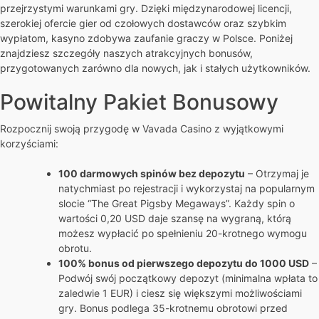
przejrzystymi warunkami gry. Dzięki międzynarodowej licencji,
szerokiej ofercie gier od czołowych dostawców oraz szybkim
wypłatom, kasyno zdobywa zaufanie graczy w Polsce. Poniżej
znajdziesz szczegóły naszych atrakcyjnych bonusów,
przygotowanych zarówno dla nowych, jak i stałych użytkowników.
Powitalny Pakiet Bonusowy
Rozpocznij swoją przygodę w Vavada Casino z wyjątkowymi
korzyściami:
100 darmowych spinów bez depozytu
– Otrzymaj je
natychmiast po rejestracji i wykorzystaj na popularnym
slocie “The Great Pigsby Megaways”. Każdy spin o
wartości 0,20 USD daje szansę na wygraną, którą
możesz wypłacić po spełnieniu 20-krotnego wymogu
obrotu.
100% bonus od pierwszego depozytu do 1000 USD
–
Podwój swój początkowy depozyt (minimalna wpłata to
zaledwie 1 EUR) i ciesz się większymi możliwościami
gry. Bonus podlega 35-krotnemu obrotowi przed