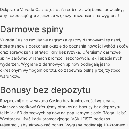
Dołącz do Vavada Casino już dziś i odbierz swój bonus powitalny,
aby rozpocząć grę z jeszcze większymi szansami na wygraną!
Darmowe spiny
Vavada Casino regularnie nagradza graczy darmowymi spinami,
które stanowią doskonałą okazję do poznania nowości wśród slotów
oraz sprawdzenia strategii gry bez ryzyka. Oferujemy darmowe
spiny zarówno w ramach promocji sezonowych, jak i specjalnych
wydarzeń. Wygrane z darmowych spinów podlegają jasno
określonym wymogom obrotu, co zapewnia pełną przejrzystość
warunków.
Bonusy bez depozytu
Rozpocznij grę w Vavada Casino bez konieczności wpłacania
własnych środków! Oferujemy atrakcyjne bonusy bez depozytu,
takie jak 50 darmowych spinów na popularnym slocie “Mega Heist”.
Wystarczy użyć kodu promocyjnego “ASKHEIST” podczas
rejestracji, aby aktywować bonus. Wygrane podlegają 10-krotnemu