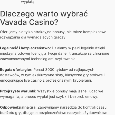
wypłatą.
Dlaczego warto wybrać
Vavada Casino?
Oferujemy nie tylko atrakcyjne bonusy, ale także kompleksowe
rozwiązania dla wymagających graczy:
Legalność i bezpieczeństwo:
Działamy w pełni legalnie dzięki
międzynarodowej licencji, a Twoje dane i transakcje są chronione
zaawansowanymi technologiami szyfrowania.
Bogata oferta gier:
Ponad 3000 tytułów od najlepszych
dostawców, w tym ekskluzywne sloty, klasyczne gry stołowe i
emocjonujące live casino z profesjonalnymi krupierami.
Przejrzyste warunki:
Wszystkie bonusy mają jasne i uczciwe
wymagania, a proces wypłat jest szybki i bezproblemowy.
Odpowiedzialna gra:
Zapewniamy narzędzia do kontroli czasu i
budżetu gry, dbając o bezpieczeństwo naszych użytkowników.