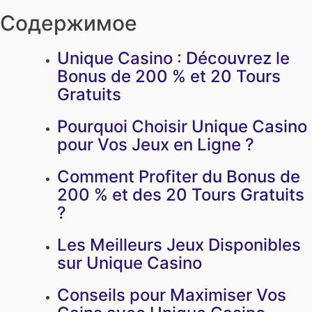
Содержимое
Unique Casino : Découvrez le
Bonus de 200 % et 20 Tours
Gratuits
Pourquoi Choisir Unique Casino
pour Vos Jeux en Ligne ?
Comment Profiter du Bonus de
200 % et des 20 Tours Gratuits
?
Les Meilleurs Jeux Disponibles
sur Unique Casino
Conseils pour Maximiser Vos