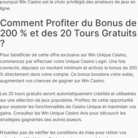
pourquoi Win Casino est le choix privilégié des amateurs de jeux en
ligne.
Comment Profiter du Bonus de
200 % et des 20 Tours Gratuits
?
Pour bénéficier de cette offre exclusive sur Win Unique Casino,
commencez par effectuer votre Unique Casino Login. Une fois
connecté, déposez un montant minimum et activez le bonus de 200
% directement dans votre compte. Ce bonus boostera votre solde,
augmentant vos chances de gagner sur Win Casino.
Les 20 tours gratuits seront automatiquement crédités et utilisables
sur une sélection de jeux populaires. Profitez de cette opportunité
pour explorer les fonctionnalités de Casino Unique et maximiser vos
gains. Consultez les Win Unique Casino Avis pour découvrir les
stratégies gagnantes des autres joueurs.
N’oubliez pas de vérifier les conditions de mise pour retirer vos