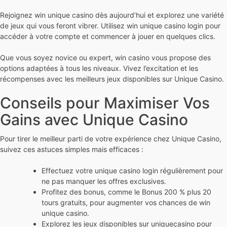
Rejoignez win unique casino dès aujourd’hui et explorez une variété
de jeux qui vous feront vibrer. Utilisez win unique casino login pour
accéder à votre compte et commencer à jouer en quelques clics.
Que vous soyez novice ou expert, win casino vous propose des
options adaptées à tous les niveaux. Vivez l’excitation et les
récompenses avec les meilleurs jeux disponibles sur Unique Casino.
Conseils pour Maximiser Vos
Gains avec Unique Casino
Pour tirer le meilleur parti de votre expérience chez Unique Casino,
suivez ces astuces simples mais efficaces :
Effectuez votre unique casino login régulièrement pour
ne pas manquer les offres exclusives.
Profitez des bonus, comme le Bonus 200 % plus 20
tours gratuits, pour augmenter vos chances de win
unique casino.
Explorez les jeux disponibles sur uniquecasino pour