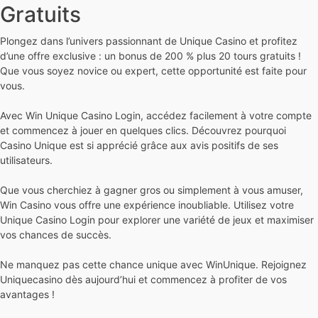
Gratuits
Plongez dans l’univers passionnant de Unique Casino et profitez
d’une offre exclusive : un bonus de 200 % plus 20 tours gratuits !
Que vous soyez novice ou expert, cette opportunité est faite pour
vous.
Avec Win Unique Casino Login, accédez facilement à votre compte
et commencez à jouer en quelques clics. Découvrez pourquoi
Casino Unique est si apprécié grâce aux avis positifs de ses
utilisateurs.
Que vous cherchiez à gagner gros ou simplement à vous amuser,
Win Casino vous offre une expérience inoubliable. Utilisez votre
Unique Casino Login pour explorer une variété de jeux et maximiser
vos chances de succès.
Ne manquez pas cette chance unique avec WinUnique. Rejoignez
Uniquecasino dès aujourd’hui et commencez à profiter de vos
avantages !