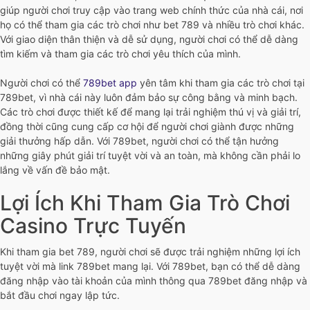
giúp người chơi truy cập vào trang web chính thức của nhà cái, nơi
họ có thể tham gia các trò chơi như bet 789 và nhiều trò chơi khác.
Với giao diện thân thiện và dễ sử dụng, người chơi có thể dễ dàng
tìm kiếm và tham gia các trò chơi yêu thích của mình.
Người chơi có thể
789bet app
yên tâm khi tham gia các trò chơi tại
789bet, vì nhà cái này luôn đảm bảo sự công bằng và minh bạch.
Các trò chơi được thiết kế để mang lại trải nghiệm thú vị và giải trí,
đồng thời cũng cung cấp cơ hội để người chơi giành được những
giải thưởng hấp dẫn. Với 789bet, người chơi có thể tận hưởng
những giây phút giải trí tuyệt vời và an toàn, mà không cần phải lo
lắng về vấn đề bảo mật.
Lợi Ích Khi Tham Gia Trò Chơi
Casino Trực Tuyến
Khi tham gia bet 789, người chơi sẽ được trải nghiệm những lợi ích
tuyệt vời mà link 789bet mang lại. Với 789bet, bạn có thể dễ dàng
đăng nhập vào tài khoản của mình thông qua 789bet đăng nhập và
bắt đầu chơi ngay lập tức.