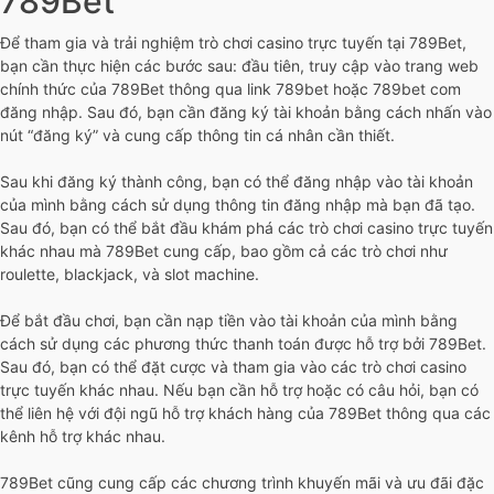
789Bet
Để tham gia và trải nghiệm trò chơi casino trực tuyến tại 789Bet,
bạn cần thực hiện các bước sau: đầu tiên, truy cập vào trang web
chính thức của 789Bet thông qua link 789bet hoặc 789bet com
đăng nhập. Sau đó, bạn cần đăng ký tài khoản bằng cách nhấn vào
nút “đăng ký” và cung cấp thông tin cá nhân cần thiết.
Sau khi đăng ký thành công, bạn có thể đăng nhập vào tài khoản
của mình bằng cách sử dụng thông tin đăng nhập mà bạn đã tạo.
Sau đó, bạn có thể bắt đầu khám phá các trò chơi casino trực tuyến
khác nhau mà 789Bet cung cấp, bao gồm cả các trò chơi như
roulette, blackjack, và slot machine.
Để bắt đầu chơi, bạn cần nạp tiền vào tài khoản của mình bằng
cách sử dụng các phương thức thanh toán được hỗ trợ bởi 789Bet.
Sau đó, bạn có thể đặt cược và tham gia vào các trò chơi casino
trực tuyến khác nhau. Nếu bạn cần hỗ trợ hoặc có câu hỏi, bạn có
thể liên hệ với đội ngũ hỗ trợ khách hàng của 789Bet thông qua các
kênh hỗ trợ khác nhau.
789Bet cũng cung cấp các chương trình khuyến mãi và ưu đãi đặc