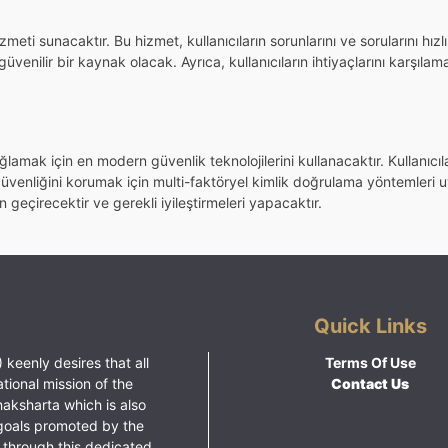
izmeti sunacaktır. Bu hizmet, kullanıcıların sorunlarını ve sorularını hı
enilir bir kaynak olacak. Ayrıca, kullanıcıların ihtiyaçlarını karşılamak
sağlamak için en modern güvenlik teknolojilerini kullanacaktır. Kullanıcıl
ın güvenliğini korumak için multi-faktöryel kimlik doğrulama yöntemleri u
 geçirecektir ve gerekli iyileştirmeleri yapacaktır.
Quick Links
 keenly desires that all
Terms Of Use
ational mission of the
Contact Us
haksharta which is also
goals promoted by the
 through this dedicated