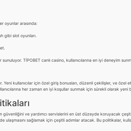
ler oyunlar arasında:
gibi slot oyunları.
et.
r sunuluyor. TİPOBET canlı casino, kullanıcılarına en iyi deneyim sunma
Yeni kullanıcılar için özel giriş bonusları, düzenli çekilişler, ve özel 
anıcılarına her zaman en iyi koşullar sunmak için sürekli olarak yeni bo
tikaları
nliğini ve yardımcı servislerini en üst düzeyde koruyacak çeşitli pol
ilde ulaşmasını sağlamak için çeşitli adımlar atacak. Bu politikalar, ku