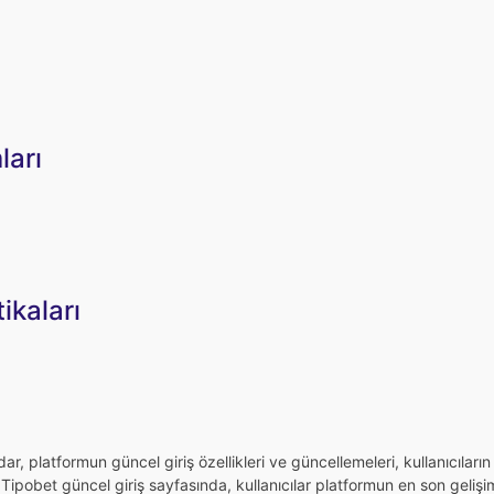
ları
ikaları
dar, platformun güncel giriş özellikleri ve güncellemeleri, kullanıcıla
 Tipobet güncel giriş sayfasında, kullanıcılar platformun en son gelişim