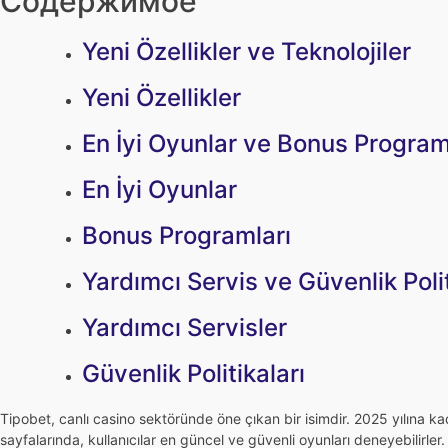
Содержимое
Yeni Özellikler ve Teknolojiler
Yeni Özellikler
En İyi Oyunlar ve Bonus Program
En İyi Oyunlar
Bonus Programları
Yardımcı Servis ve Güvenlik Polit
Yardımcı Servisler
Güvenlik Politikaları
Tipobet, canlı casino sektöründe öne çıkan bir isimdir. 2025 yılına ka
sayfalarında, kullanıcılar en güncel ve güvenli oyunları deneyebilirler.