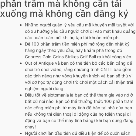
phần trăm mà không cần tải
xuống mà không cần đăng ký
Những người quản lý yêu cầu mã khuyến mãi tuyệt vời
có xu hướng yêu cầu người chơi đi vào mật khẩu quảng
cáo hoàn toàn mới khi họ tạo tài khoản miễn phí.
Để 100 phần trăm tiền miễn phí mở rộng đến nhật ký
hàng ngày theo yêu cầu, hãy khám phá trong đó
Cobress Gold Coins Strikes Golf Ball ra khỏi công viên.
Out of Antique và bạn có thể tiến bộ các bến cảng để
chơi trò chơi video, rằng chương trình CNTT bao gồm
các tính năng như vòng khuyến khích và bạn sẽ thú vị
với cơ học tự động chơi trò chơi một cách cải thiện trải
nghiệm người dùng.
Điều tốt về slotomania là bạn có thể tham gia vào nó ở
bất cứ nơi nào. Bạn có thể thưởng thức 100 phần trăm
các cổng miễn phí từ máy tính để bàn tại nhà của bạn
nếu không thì điện thoại di động của họ (điện thoại di
động và bạn có thể máy tính bảng) khi bạn cũng đang
chạy!
Người chơi lần đầu tiên đủ điều kiện để có cuốn sách