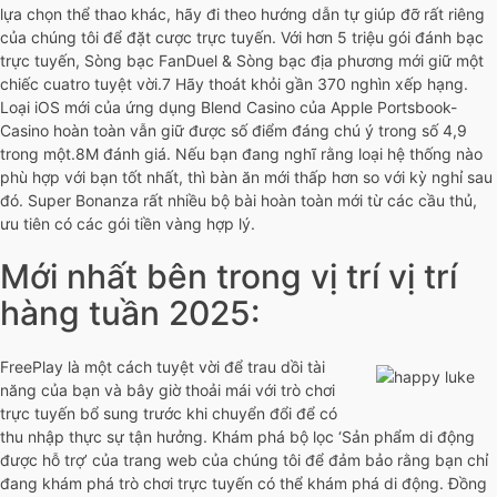
lựa chọn thể thao khác, hãy đi theo hướng dẫn tự giúp đỡ rất riêng
của chúng tôi để đặt cược trực tuyến. Với hơn 5 triệu gói đánh bạc
trực tuyến, Sòng bạc FanDuel & Sòng bạc địa phương mới giữ một
chiếc cuatro tuyệt vời.7 Hãy thoát khỏi gần 370 nghìn xếp hạng.
Loại iOS mới của ứng dụng Blend Casino của Apple Portsbook-
Casino hoàn toàn vẫn giữ được số điểm đáng chú ý trong số 4,9
trong một.8M đánh giá. Nếu bạn đang nghĩ rằng loại hệ thống nào
phù hợp với bạn tốt nhất, thì bàn ăn mới thấp hơn so với kỳ nghỉ sau
đó. Super Bonanza rất nhiều bộ bài hoàn toàn mới từ các cầu thủ,
ưu tiên có các gói tiền vàng hợp lý.
Mới nhất bên trong vị trí vị trí
hàng tuần 2025:
FreePlay là một cách tuyệt vời để trau dồi tài
năng của bạn và bây giờ thoải mái với trò chơi
trực tuyến bổ sung trước khi chuyển đổi để có
thu nhập thực sự tận hưởng. Khám phá bộ lọc ‘Sản phẩm di động
được hỗ trợ’ của trang web của chúng tôi để đảm bảo rằng bạn chỉ
đang khám phá trò chơi trực tuyến có thể khám phá di động. Đồng