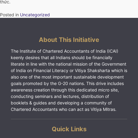
thức.
Posted in
Uncategorized
About This Initiative
The Institute of Chartered Accountants of India (ICAI)
keenly desires that all Indians should be financially
literate in line with the national mission of the Government
of India on Financial Literacy or Vitiya Shaksharta which is
also one of the most important sustainable development
goals promoted by the G-20 nations. This drive includes
awareness creation through this dedicated micro site,
conducting seminars and lectures, distribution of
booklets & guides and developing a community of
Chartered Accountants who can act as Vitiya Mitras.
Quick Links