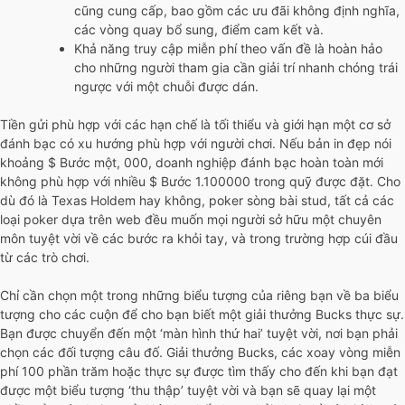
cũng cung cấp, bao gồm các ưu đãi không định nghĩa,
các vòng quay bổ sung, điểm cam kết và.
Khả năng truy cập miễn phí theo vấn đề là hoàn hảo
cho những người tham gia cần giải trí nhanh chóng trái
ngược với một chuỗi được dán.
Tiền gửi phù hợp với các hạn chế là tối thiểu và giới hạn một cơ sở
đánh bạc có xu hướng phù hợp với người chơi. Nếu bản in đẹp nói
khoảng $ Bước một, 000, doanh nghiệp đánh bạc hoàn toàn mới
không phù hợp với nhiều $ Bước 1.100000 trong quỹ được đặt. Cho
dù đó là Texas Holdem hay không, poker sòng bài stud, tất cả các
loại poker dựa trên web đều muốn mọi người sở hữu một chuyên
môn tuyệt vời về các bước ra khỏi tay, và trong trường hợp cúi đầu
từ các trò chơi.
Chỉ cần chọn một trong những biểu tượng của riêng bạn về ba biểu
tượng cho các cuộn để cho bạn biết một giải thưởng Bucks thực sự.
Bạn được chuyển đến một ‘màn hình thứ hai’ tuyệt vời, nơi bạn phải
chọn các đối tượng câu đố. Giải thưởng Bucks, các xoay vòng miễn
phí 100 phần trăm hoặc thực sự được tìm thấy cho đến khi bạn đạt
được một biểu tượng ‘thu thập’ tuyệt vời và bạn sẽ quay lại một