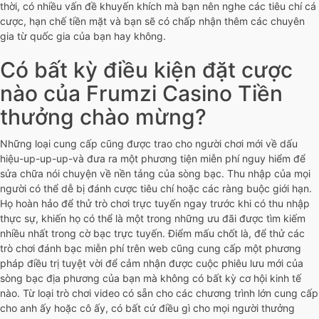
thời, có nhiều vấn đề khuyến khích mà bạn nên nghe các tiêu chí cá
cược, hạn chế tiền mặt và bạn sẽ có chấp nhận thêm các chuyên
gia từ quốc gia của bạn hay không.
Có bất kỳ điều kiện đặt cược
nào của Frumzi Casino Tiền
thưởng chào mừng?
Những loại cung cấp cũng được trao cho người chơi mới về dấu
hiệu-up-up-up-và đưa ra một phương tiện miễn phí nguy hiểm để
sửa chữa nói chuyện về nền tảng của sòng bạc. Thu nhập của mọi
người có thể dễ bị đánh cược tiêu chí hoặc các ràng buộc giới hạn.
Họ hoàn hảo để thử trò chơi trực tuyến ngay trước khi có thu nhập
thực sự, khiến họ có thể là một trong những ưu đãi được tìm kiếm
nhiều nhất trong cờ bạc trực tuyến. Điểm mấu chốt là, để thử các
trò chơi đánh bạc miễn phí trên web cũng cung cấp một phương
pháp điều trị tuyệt vời để cảm nhận được cuộc phiêu lưu mới của
sòng bạc địa phương của bạn mà không có bất kỳ cơ hội kinh tế
nào. Từ loại trò chơi video có sẵn cho các chương trình lớn cung cấp
cho anh ấy hoặc cô ấy, có bất cứ điều gì cho mọi người thưởng