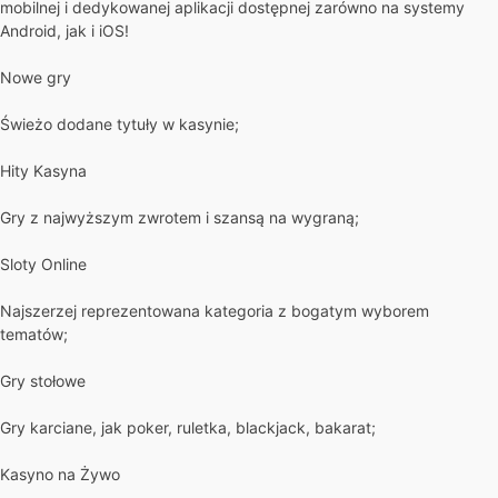
mobilnej i dedykowanej aplikacji dostępnej zarówno na systemy
Android, jak i iOS!
Nowe gry
Świeżo dodane tytuły w kasynie;
Hity Kasyna
Gry z najwyższym zwrotem i szansą na wygraną;
Sloty Online
Najszerzej reprezentowana kategoria z bogatym wyborem
tematów;
Gry stołowe
Gry karciane, jak poker, ruletka, blackjack, bakarat;
Kasyno na Żywo