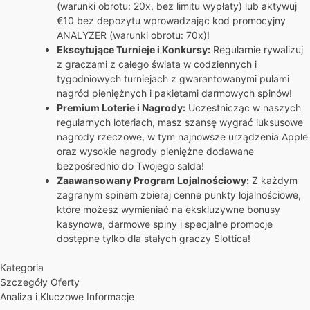
(warunki obrotu: 20x, bez limitu wypłaty) lub aktywuj
€10 bez depozytu wprowadzając kod promocyjny
ANALYZER (warunki obrotu: 70x)!
Ekscytujące Turnieje i Konkursy:
Regularnie rywalizuj
z graczami z całego świata w codziennych i
tygodniowych turniejach z gwarantowanymi pulami
nagród pieniężnych i pakietami darmowych spinów!
Premium Loterie i Nagrody:
Uczestnicząc w naszych
regularnych loteriach, masz szansę wygrać luksusowe
nagrody rzeczowe, w tym najnowsze urządzenia Apple
oraz wysokie nagrody pieniężne dodawane
bezpośrednio do Twojego salda!
Zaawansowany Program Lojalnościowy:
Z każdym
zagranym spinem zbieraj cenne punkty lojalnościowe,
które możesz wymieniać na ekskluzywne bonusy
kasynowe, darmowe spiny i specjalne promocje
dostępne tylko dla stałych graczy Slottica!
Kategoria
Szczegóły Oferty
Analiza i Kluczowe Informacje