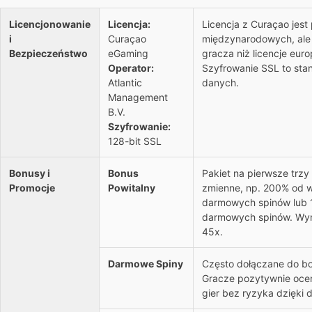
Licencjonowanie
Licencja:
Licencja z Curaçao jest
i
Curaçao
międzynarodowych, ale 
Bezpieczeństwo
eGaming
gracza niż licencje euro
Operator:
Szyfrowanie SSL to st
Atlantic
danych.
Management
B.V.
Szyfrowanie:
128-bit SSL
Bonusy i
Bonus
Pakiet na pierwsze trzy
Promocje
Powitalny
zmienne, np. 200% od w
darmowych spinów lub
darmowych spinów. Wym
45x.
Darmowe Spiny
Często dołączane do b
Gracze pozytywnie ocen
gier bez ryzyka dzięki