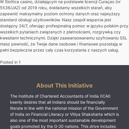
W Slottica casino, działającym na podstawie licencji Curaçao (nr
5536/JAZ) od 2019 roku, dokładamy wszelkich starań, aby
zapewnić maksymalny poziom ochrony danych oraz najwyższy
standard obsługi użytkowników. Nasz zespół wsparcia jest
dostępny 24/7, oferując profesjonalną pomoc w języku polskim przy
wszelkich pytaniach związanych z płatnościami, rozgrywką czy
kwestiami technicznymi. Dzięki zaawansowanemu szyfrowaniu SSL
masz pewność, że Twoje dane osobowe i finansowe pozostają w
pełni bezpieczne przez cały czas korzystania z naszych usług.
Posted in
1
About This Initiative
The Institute of Chartered Accountants of India (ICAI)
keenly desires that all Indians should be financially
literate in line with the national mission of the Government
of India on Financial Literacy or Vitiya Shaksharta which is
also one of the most important sustainable development
goals promoted by the G-20 nations. This drive includes