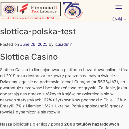
Skip
Togg
to
navig
content
EN/हिं
Vitiyagyan – ICAI [PWNED]
An ICAI Initiative
slottica-polska-test
Posted on
June 26, 2025
by
icaiadmin
Slottica Casino
Slottica Casino to licencjonowana platforma hazardowa online, która
od 2019 roku dostarcza rozrywkę graczom na całym świecie.
Działamy legalnie na podstawie licencji Curaçao (nr 5536/JAZ), co
gwarantuje uczciwość i bezpieczeństwo rozgrywki. Zaufanie, jakim
obdarzają nas gracze z różnych krajów, odzwierciedla się w
naszych statystykach: 62% użytkowników pochodzi z Chile, 13% z
Brazylii, 7% z Niemiec i 6% z Ukrainy. Polska społeczność graczy
również dynamicznie się rozwija.
Nasza biblioteka gier liczy ponad
2000 tytułów hazardowych