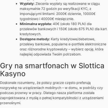
Wypłaty:
Zlecenia wypłaty są realizowane w ciągu
maksymalnie 72 godzin po weryfikacji KYC, z
imponującymi limitami: 2000€ dziennie, 10000€
tygodniowo i 40000€ miesięcznie.
Minimalna wypłata:
40€ (około 180 PLN) dla
przelewów bankowych i 150€ (około 675 PLN) dla kart
kredytowych.
Dostępne metody:
Karty kredytowe/debetowe,
przelewy bankowe, popularne e-portfele elektroniczne
oraz różnorodne kryptowaluty – wybierz opcję, która
najlepiej odpowiada Twoim potrzebom.
Gry na smartfonach w Slottica
Kasyno
Doskonale rozumiemy, że polscy gracze często preferują
rozgrywkę na urządzeniach mobilnych – w domu, w podróży czy
podczas przerwy w pracy. Dlatego nasza platforma została
zaprojektowana z myślą o pełnej kompatybilności z urządzeniami
przenośnymi.