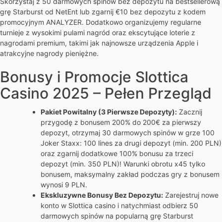
Skorzystaj z 50 darmowych spinów bez depozytu na bestsellerową
grę Starburst od NetEnt lub zgarnij €10 bez depozytu z kodem
promocyjnym ANALYZER. Dodatkowo organizujemy regularne
turnieje z wysokimi pulami nagród oraz ekscytujące loterie z
nagrodami premium, takimi jak najnowsze urządzenia Apple i
atrakcyjne nagrody pieniężne.
Bonusy i Promocje Slottica
Casino 2025 – Pełen Przegląd
Pakiet Powitalny (3 Pierwsze Depozyty):
Zacznij
przygodę z bonusem 200% do 200€ za pierwszy
depozyt, otrzymaj 30 darmowych spinów w grze 100
Joker Staxx: 100 lines za drugi depozyt (min. 200 PLN)
oraz zgarnij dodatkowe 100% bonusu za trzeci
depozyt (min. 350 PLN)! Warunki obrotu x45 tylko
bonusem, maksymalny zakład podczas gry z bonusem
wynosi 9 PLN.
Ekskluzywne Bonusy Bez Depozytu:
Zarejestruj nowe
konto w Slottica casino i natychmiast odbierz 50
darmowych spinów na popularną grę Starburst