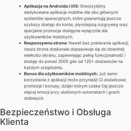
Aplikacja na Androida i iOS:
Stworzyliśmy
dedykowane aplikacje mobilne dla obu głównych
systemów operacyjnych, które gwarantują jeszcze
szybszy dostęp do konta, płynniejszą rozgrywkę oraz
specjalne promocje dostępne wyłącznie dla
użytkowników mobilnych.
Responsywna strona:
Nawet bez pobierania aplikacji,
nasza strona doskonale dopasowuje się do dowolnej
wielkości ekranu, zapewniając pełną funkcjonalność i
dostęp do ponad 2000 gier od 120+ dostawców na
każdym urządzeniu.
Bonus dla użytkowników mobilnych:
Już samo
korzystanie z aplikacji może przynieść Ci dodatkowe
promocje i bonusy, dzięki którym czeka Cię jeszcze
więcej emocji przy ulubionych automatach i grach
stołowych.
Bezpieczeństwo i Obsługa
Klienta