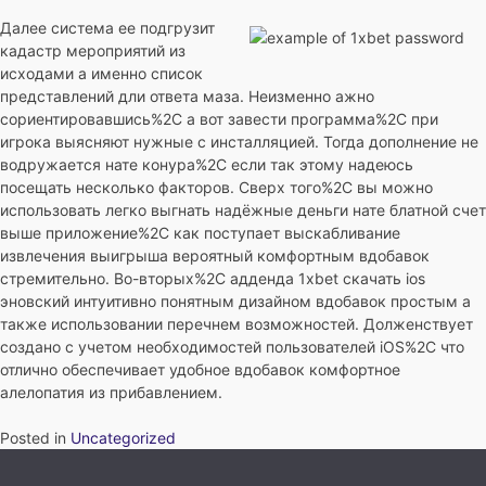
Далее система ее подгрузит
кадастр мероприятий из
исходами а именно список
представлений дли ответа маза. Неизменно ажно
сориентировавшись%2C а вот завести программа%2C при
игрока выясняют нужные с инсталляцией. Тогда дополнение не
водружается нате конура%2C если так этому надеюсь
посещать несколько факторов. Сверх того%2C вы можно
использовать легко выгнать надёжные деньги нате блатной счет
выше приложение%2C как поступает выскабливание
извлечения выигрыша вероятный комфортным вдобавок
стремительно. Во-вторых%2C адденда 1xbet скачать ios
эновский интуитивно понятным дизайном вдобавок простым а
также использовании перечнем возможностей. Долженствует
создано с учетом необходимостей пользователей iOS%2C что
отлично обеспечивает удобное вдобавок комфортное
алелопатия из прибавлением.
Posted in
Uncategorized