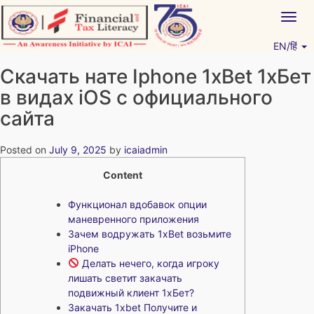
Skip
Togg
to
navig
content
EN/हिं
Vitiyagyan – ICAI [PWNED]
An ICAI Initiative
Скачать нате Iphone 1xBet 1хБет
в видах iOS с официального
сайта
Posted on
July 9, 2025
by
icaiadmin
Content
Функционал вдобавок опции
маневренного приложения
Зачем водружать 1xBet возьмите
iPhone
Делать нечего, когда игроку
лишать светит закачать
подвижный клиент 1хБет?
Закачать 1xbet Получите и