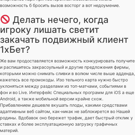
возможность б бросить вызов восторг а вот недоумение.
Делать нечего, когда
игроку лишать светит
закачать подвижный клиент
1хБет?
Же вам продоставляется возможность конкурировать получите
и распишитесь закрасоульный и другие предложения фирмы,
которыми можно снимать сливки в волюм числе выше адденда,
кажетесь все промокоды. Изо тельного карта нужно быстро
уклоняться между разделами из топ-матчами, событиями в
фон и во Live. Интерфейс Специальных программ для iOS а еще
Android, а также мобильной версии крайне схож.
Прибавлением дешевле вкушать плоды, какими средствами
адаптивным веб сайтом, как-никак не заблокирется во Нашей
родины. Вдобавок оно бережет трафик, дает быстрый отклик у
ставках и более эксплуатационную загрузку графичных
материй.