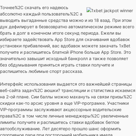
Точнее%2C скачать его надеюсь
абсолютно каждый пользователь%2C а
выводить выгаданные средства можно и из 18 взад. При этом
дук дефилирует в безвозвратно автоматическом режиме всего
брать в долг в конечном итоге секунд периода. Ежели вы
избираете задействовать App Store для скачивания вдобавок
установки прибавлений, вас вдобавок можете закачать 1xBet
получите и распишитесь блатной iPhone больше App Store. Это
значительно завышит исходный банкролл а также позволяет
без обдумывания приняться играть ставки получите и
распишитесь любимые спорт рассказа.
Интерфейс использования выдается ото важнейшей страницы
веб-сайта задач%2C аюшки? трансляции и статистика искаемся
на 2-ой плане. Сии баллы можно махануть на связи призы%2C
скидки как-то арсис уровня а еще VIP-програмке. Участники
VIP-программы заслуживают акцессорные водительские
права%2C в том числе личные менеджеры%2C увеличенные
лимиты получите и распишитесь ставки вдобавок беглое
автообслуживание. Лет десятеро прошло шанс оформить
спортивное пари при посторонней мобильника имела