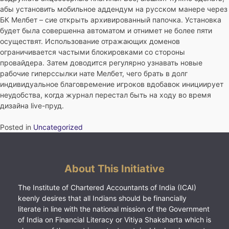
абы установить мобильное аддендум на русском манере через
БК Мелбет – сие открыть архивированный папочка. Установка
будет была совершенна автоматом и отнимет не более пяти
осуществят. Использование отражающих доменов
ограничивается частыми блокировками со стороны
провайдера. Затем доводится регулярно узнавать новые
рабочие гиперссылки нате Мелбет, чего брать в долг
индивидуальное благовремение игроков вдобавок инициирует
неудобства, когда журнал перестал быть на ходу во время
дизайна live-пруд.
Posted in
Uncategorized
About This Initiative
The Institute of Chartered Accountants of India (ICAI)
keenly desires that all Indians should be financially
literate in line with the national mission of the Government
of India on Financial Literacy or Vitiya Shaksharta which is