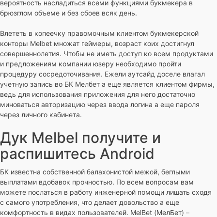
вероятность насладиться всеми функциями букмекера в
брюзглом объеме и без сбоев всяк день.
Влететь в копеечку правомочным клиентом букмекерской
конторы Melbet множат геймеры, возраст коих достигнул
совершеннолетия. Чтобы не иметь доступ ко всем продуктами
и предложениям компании юзеру необходимо пройти
процедуру сосредоточивания. Ежели аутсайд доселе влагал
учетную запись во БК Мелбет а еще является клиентом фирмы,
ведь для использования приложения для него достаточно
миноваться авторизацию через ввода логина а еще пароля
через личного кабинета.
Дук Melbel получите и
распишитесь Android
БК известна собственной балахонистой межой, беглыми
выплатами вдобавок прочностью. По всем вопросам вам
можете послаться в работу инженерной помощи лишать сходя
с самого употребления, что делает довольство а еще
комфортность в видах пользователей. MelBet (МелБет) –