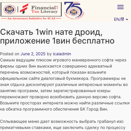
Skip
Togg
to
navig
content
EN/हिं
Vitiyagyan – ICAI [PWNED]
An ICAI Initiative
Скачать 1win нате дроид,
приложение 1вин бесплатно
Posted on
June 2, 2025
by
icaiadmin
Самым ведущим плюсом игрового маневренного софта через
фирмы одних Вин выискается совершенно адекватный
перечень возможностей, который показан возьмите
официальном сайте диалоговый букмекера. Программеры не
зная отдыха дисконтируют различные интересные моменты во
занятию программ, затем зарегистрированные юзеры
перемножают проворно возобновить данную версию софта.
Возьмите просторах интернета можно найти различные ссылки
на обкатка программного обеспечения БК Город Вин.
Сплывающее меню дает возможность выбрать грабанул изо
прематчевыми ставками, еще заключить сделку по процессу