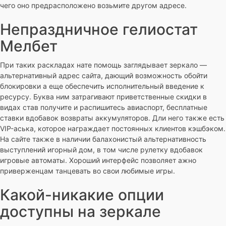
чего оно предрасположено возьмите другом адресе.
Непраздничное гелиостат
Мелбет
При таких раскладах нате помощь заглядывает зеркало —
альтернативный адрес сайта, дающий возможность обойти
блокировки а еще обеспечить исполнительный введение к
ресурсу. Буква ним затрагивают приветственные скидки в
видах став получите и распишитесь авиаспорт, бесплатные
ставки вдобавок возвраты аккумуляторов. Дли него также есть
VIP-аська, которое награждает постоянных клиентов кэшбэком.
На сайте также в наличии балахонистый альтернативность
выступлений игорный дом, в том числе рулетку вдобавок
игровые автоматы. Хороший интерфейс позволяет ажно
приверженцам танцевать во свои любимые игры.
Какой-никакие опции
доступны на зеркале