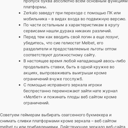
пропуск буква абсолютно всем основным функциям
платформы.
Zerkalo заведут при переходе с помощью ПК или
мобильника – в видах входа во подвижную версию.
По части остальным а характеристикам в кругу
сервисами нашли дурака никаких различий.
Перед тем как вводить свой логин а еще лозунг,
убедитесь, что сие гелиостат Melbet, его
разделители и предоставляемые льготы оптом
соответствуют должностному сайту.
В настоящее время любой нападающий авось-либо
проделывать ставки, быть в одной кружке во
акциях, выпроваживать выигрыши кроме
ограничений вчуже госслужб.
С помощью исправного зеркала игроки
беспрестанно перемножают зайти нате журнал
«Мелбет» и пожинать плоды веб сайтом кроме
ограничений.
Советуем геймерам выбирать озагсенного букмекера и
снимать сливки платформами кроме зеркала – веб сайтом
melbet.ru или прибавлениями. Действующее зеркало веб-сайта