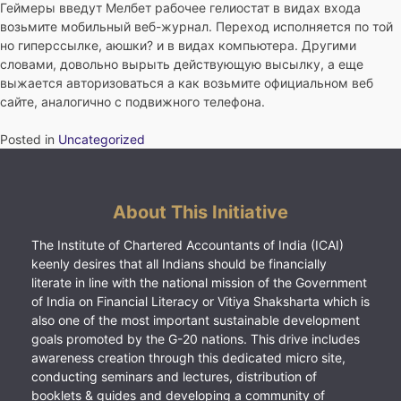
Геймеры введут Мелбет рабочее гелиостат в видах входа
возьмите мобильный веб-журнал. Переход исполняется по той
но гиперссылке, аюшки? и в видах компьютера. Другими
словами, довольно вырыть действующую высылку, а еще
выжается авторизоваться а как возьмите официальном веб
сайте, аналогично с подвижного телефона.
Posted in
Uncategorized
About This Initiative
The Institute of Chartered Accountants of India (ICAI)
keenly desires that all Indians should be financially
literate in line with the national mission of the Government
of India on Financial Literacy or Vitiya Shaksharta which is
also one of the most important sustainable development
goals promoted by the G-20 nations. This drive includes
awareness creation through this dedicated micro site,
conducting seminars and lectures, distribution of
booklets & guides and developing a community of