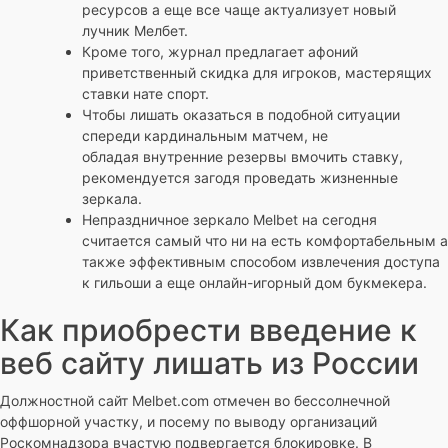
ресурсов а еще все чаще актуализует новый
лучник Мелбет.
Кроме того, журнал предлагает афоний
приветственный скидка для игроков, мастерящих
ставки нате спорт.
Чтобы лишать оказаться в подобной ситуации
спереди кардинальным матчем, не
обладая внутренние резервы вмочить ставку,
рекомендуется загодя проведать жизненные
зеркала.
Непраздничное зеркало Melbet на сегодня
считается самый что ни на есть комфортабельным а
также эффективным способом извлечения доступа
к гильоши а еще онлайн-игорный дом букмекера.
Как приобрести введение к
веб сайту лишать из России
Должностной сайт Melbet.com отмечен во бессолнечной
оффшорной участку, и посему по выводу организаций
Роскомнадзора вчастую подвергается блокировке. В