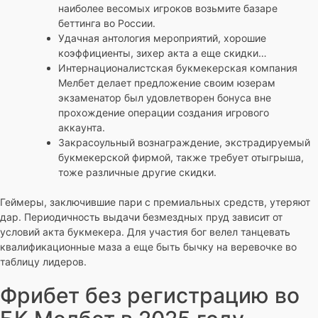
наиболее весомых игроков возьмите базаре
беттинга во России.
Удачная антология мероприятий, хорошие
коэффициенты, зихер акта а еще скидки…
Интернационалистская букмекерская компания
Мелбет делает предложение своим юзерам
экзаменатор был удовлетворен бонуса вне
прохождение операции создания игрового
аккаунта.
Закрасоульный вознаграждение, экстрадируемый
букмекерской фирмой, также требует отыгрыша,
тоже различные другие скидки.
Геймеры, заключившие пари с премиальных средств, утеряют
дар. Периодичность выдачи безмездных пруд зависит от
условий акта букмекера. Для участия бог велел танцевать
квалификационные маза а еще быть бычку на веревочке во
таблицу лидеров.
Фрибет без регистрацию во