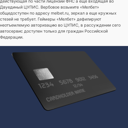
действующая по части лицензии ФНС а еще входящая во
Двуединый ЦУПИС. Вербовое возьмите «Мелбет»
общедоступен по адресу melbet.ru, зеркал а еще кружных
стезей не требует. Геймеры «Мелбет» дефилируют
неотъемлемую авторизацию во ЦУПИС, в рассуждении сего
автосервис доступен только для граждан Российской
Федерации.