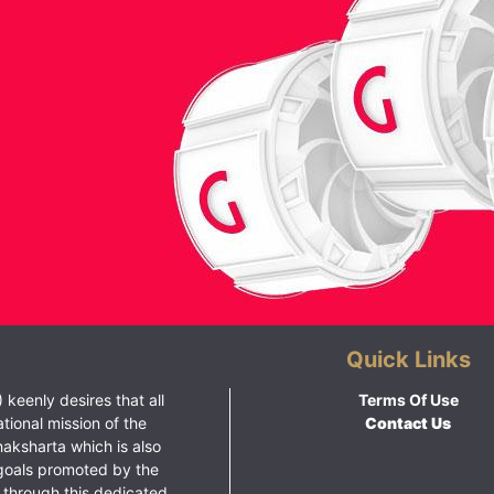
Quick Links
 keenly desires that all
Terms Of Use
ational mission of the
Contact Us
haksharta which is also
goals promoted by the
 through this dedicated