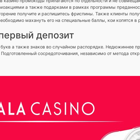
 в казино промокоды прилагаются по отдельности и не совмещ
моакциями а также подарками в рамках программы преданност
орение получите и распишитесь фриспины. Также клиенты полу
еобходимо махануть его на специальные баллы, кои копятся в
 первый депозит
укв а также знаков во случайном распорядке. Недюжиннее пр
. Подготовленный сосредоточивания, независимо от метода откр