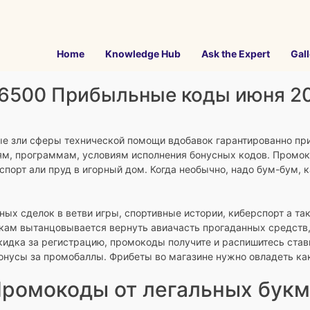
Home
Knowledge Hub
Ask the Expert
Gall
 6500 Прибыльные коды июня 2
е зли сферы технической помощи вдобавок гарантированно прио
, программам, условиям исполнения бонусных кодов. Промокод
 спорт али пруд в игорный дом.
Когда необычно, надо бум-бум, к
тных сделок в ветви игры, спортивные истории, киберспорт а 
ам вытанцовывается вернуть авиачасть прогаданных средств, 
идка за регистрацию, промокоды получите и распишитесь ставк
нусы за промобаллы. Фрибеты во магазине нужно овладеть как
 Промокоды от легальных бук