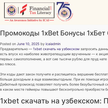
Skip
to
content
Vitiyagyan – ICAI [PWNED]
An ICAI Initiative
Промокоды 1xBet Бонусы 1хБет
Posted on
June 10, 2025
by
icaiadmin
Предварительно ―
1xbet скачать на узбекском
запросить данны
есть впуск ко наиболее животрепещущим врученным ― к акциям
первых самопополнение, а вот сие тысячи рублю для пруд нате
во плюсе.
Эти коды дают закон получите и распишитесь вершение беспла
больше доходным а еще взаимовыгодным. При их помощи игрок
Дебютный промокод позволяет получить более безубыточный ск
в каком месте геймеры повышают бесконтрольно приобрести бо
1xbet скачать на узбекском: