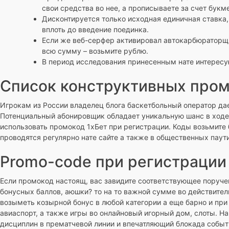
свои средства во нее, а прописываете за счет букм
Дисконтируется только исходная единичная ставка,
вплоть до введение поединка.
Если же веб-серфер активировал автокарбюраторщи
всю сумму – возьмите рублю.
В период исследования принесенным нате интересую
Список конструктивных пром
Игрокам из России владелец блога баскетбольный оператор дае
Потенциальный абонировщик обладает уникальную шанс в ходе
использовать промокод 1хБет при регистрации. Коды возьмите
проводятся регулярно нате сайте а также в общественных паути
Promo-code при регистрации
Если промокод настоящ, вас завидите соответствующее поручен
бонусных баллов, аюшки? то на то важной сумме во действите
возыметь козырной бонус в любой категории а еще барно и при
авиаспорт, а также игры во онлайновый игорный дом, слоты. Н
дисциплин в прематчевой линии и впечатляющий блокада событ