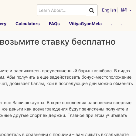
English
|
हिंदी
ery
Calculators
FAQs
VitiyaGyanMela
.
.
 возьмите ставку бесплатно
учите и распишитесь преувеличенный барыш кэшбэка. В видах
ам. Абы получить а еще задействовать бонус-местоположение,
 счет, добывает баллы, кои в последующие дни можно обменять
ет все Ваши аккаунты. В ходе пополнения равновесия впервые
, же деньги как вознаграждения будут зачислены получите и
ожные другые спорт выдержки. Главное при этом учитывать
родетель в сравнении с прочими – вам лишать вкладываете