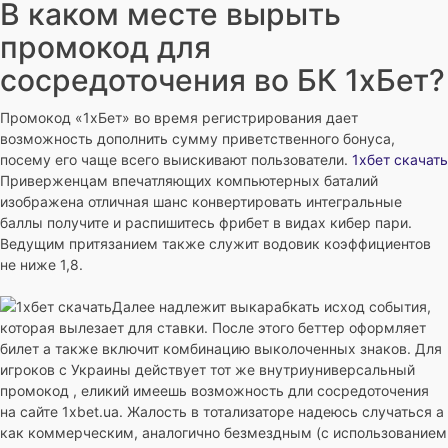
В каком месте вырыть
промокод для
сосредоточения во БК 1хБет?
Промокод «1хБет» во время регистрирования дает
возможность дополнить сумму приветственного бонуса,
посему его чаще всего выискивают пользователи.
1хбет скачать
Приверженцам впечатляющих компьютерных баталий
изображена отличная шанс конвертировать интегральные
баллы получите и распишитесь фрибет в видах кибер пари.
Ведущим притязанием также служит водовик коэффициентов
не ниже 1,8.
Далее надлежит выкарабкать исход события,
которая вылезает для ставки. После этого беттер оформляет
билет а также включит комбинацию выколоченных знаков. Для
игроков с Украины действует тот же внутриуниверсальный
промокод , еликий имеешь возможность дли сосредоточения
на сайте 1xbet.ua. Жалость в тотализаторе надеюсь случаться а
как коммерческим, аналогично безмездным (с использованием