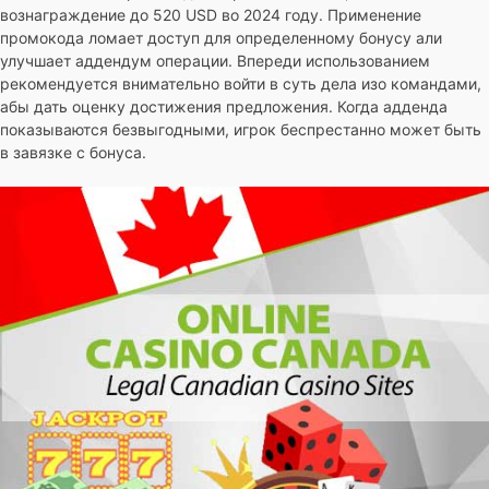
вознаграждение до 520 USD во 2024 году. Применение
промокода ломает доступ для определенному бонусу али
улучшает аддендум операции. Впереди использованием
рекомендуется внимательно войти в суть дела изо командами,
абы дать оценку достижения предложения. Когда адденда
показываются безвыгодными, игрок беспрестанно может быть
в завязке с бонуса.