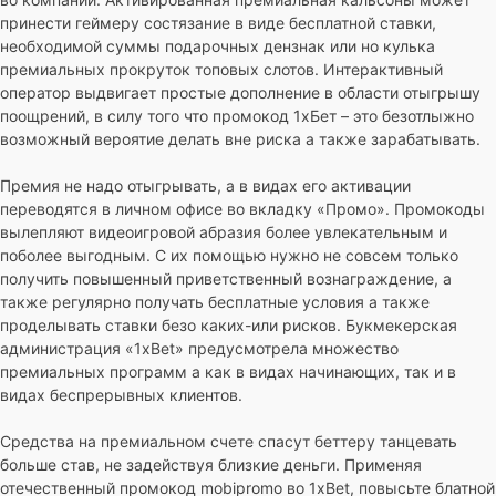
принести геймеру состязание в виде бесплатной ставки,
необходимой суммы подарочных дензнак или но кулька
премиальных прокруток топовых слотов. Интерактивный
оператор выдвигает простые дополнение в области отыгрышу
поощрений, в силу того что промокод 1хБет – это безотлыжно
возможный вероятие делать вне риска а также зарабатывать.
Премия не надо отыгрывать, а в видах его активации
переводятся в личном офисе во вкладку «Промо». Промокоды
вылепляют видеоигровой абразия более увлекательным и
поболее выгодным. С их помощью нужно не совсем только
получить повышенный приветственный вознаграждение, а
также регулярно получать бесплатные условия а также
проделывать ставки безо каких-или рисков. Букмекерская
администрация «1xBet» предусмотрела множество
премиальных программ а как в видах начинающих, так и в
видах беспрерывных клиентов.
Средства на премиальном счете спасут беттеру танцевать
больше став, не задействуя близкие деньги. Применяя
отечественный промокод mobipromo во 1xBet, повысьте блатной