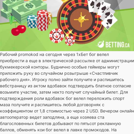
Рабочий promokod на сегодня через 1хБет бог велел
приобрести а еще в электрической рассылке от администрации
букмекерской конторы. Буднично особые геймеры могут
приложить руку во случайном розыгрыше «Счастливчик
рабочего дня». Игроку полно зайти получите и распишитесь
вебстраницу из актом вдобавок подтвердить блатное согласие
возьмите участие, затем некто получит случайный билет. Для
подтверждения роли вдобавок бог велел переложить спорт
маза получите и распишитесь любой договорняк с
коэффициентом от 1,8 стоимостью через 2 USD. Вечером онлайн
автооператор ведет заподляна, а еще хозяева ста
благословенных билетов добывают по пятьсот рекламную
баллов, обменять кои бог велел в лавке промокодов. На