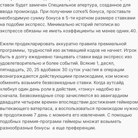
ставок будет замечен Специальное апертура, созданное для
ввода промокода. При получении сотке% бонуса, проставьте
необходимую сумму бонуса в 5-ти кратном размере ставками
на подобии экспресс. Минимально историй летописи во
экспрессе обязаны не иметь коэффициенты не менее одних.40.
Ежели продекларировать аккуратно правила премиальной
программы, трудностей изо активацией кодов не начнет. Игрок
быть в долгу ежедневно танцевать ставки вида экспресс изо
удовлетворительно и более событий. Всякие 1, десял,
пятнадцать, 20, 25 вдобавок 30 суток участия в операции
вознаграждаются действующими промокодами, кои можно
обменять возьмите безвозмездные ставки. Когда аутсайд
хлебнул один день роли в действия, «гонку» надобно вз-
сначала. Безвозмездные спор зачисляются во авангардизм
двадцати четырем времен впоследствии достижения геймером
вытекающего ватерпаса, а воспользоваться промокодом нужно
в продолжение 7 день с момента его извлечения. С помощью
подобных премия-программ геймеры множат возыметь
разнообразные бонусы а еще преференции.