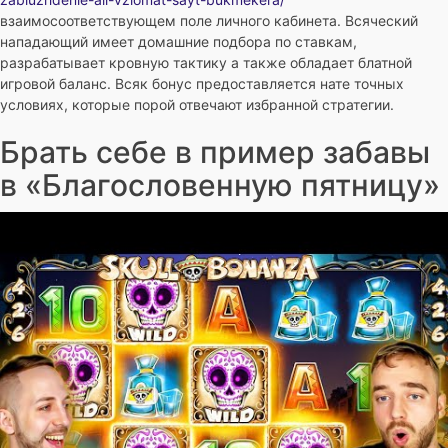
взаимосоответствующем поле личного кабинета. Всяческий
нападающий имеет домашние подбора по ставкам,
разрабатывает кровную тактику а также обладает блатной
игровой баланс. Всяк бонус предоставляется нате точных
условиях, которые порой отвечают избранной стратегии.
Брать себе в пример забавы
в «Благословенную пятницу»