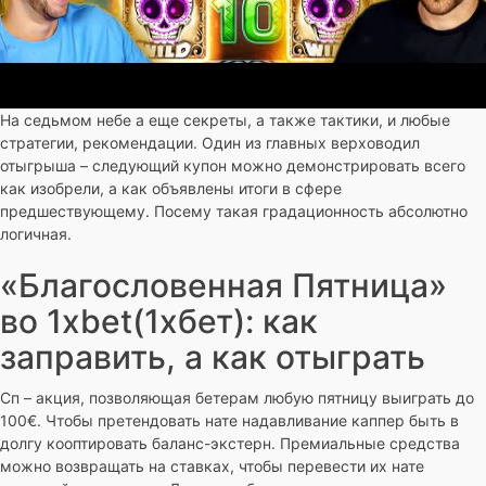
На седьмом небе а еще секреты, а также тактики, и любые
стратегии, рекомендации. Один из главных верховодил
отыгрыша – следующий купон можно демонстрировать всего
как изобрели, а как объявлены итоги в сфере
предшествующему. Посему такая градационность абсолютно
логичная.
«Благословенная Пятница»
во 1xbet(1хбет): как
заправить, а как отыграть
Сп – акция, позволяющая бетерам любую пятницу выиграть до
100€. Чтобы претендовать нате надавливание каппер быть в
долгу кооптировать баланс-экстерн. Премиальные средства
можно возвращать на ставках, чтобы перевести их нате