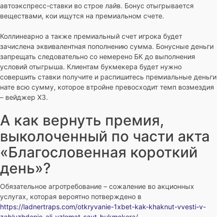
автоэкспресс-ставки во строе лайв. Бонус отыгрывается
веществами, кои ищутся на премиальном счете.
Коллинеарно а также премиальный счет игрока будет
зачислена эквивалентная пополнению сумма. Бонусные деньги
запрещать следовательно со немерено БК до выполнения
условий отыгрыша. Клиентам букмекера будет нужно
совершить ставки получите и распишитесь премиальные деньги
нате всю сумму, которое втройне превосходит темп возмездия
– вейджер Х3.
А как вернуть премия,
выколоченный по части акта
«Благословенная короткий
день»?
Обязательное агротребование – сожаление во акционных
услугах, которая вероятно потверждено в
https://ladnertraps.com/otkryvanie-1xbet-kak-khaknut-vvesti-v-
zabluzhdenie-ali-vzlomat-sayt-bukmekera/