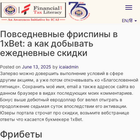
Skip
Togg
to
navig
content
EN/हिं
Vitiyagyan – ICAI [PWNED]
An ICAI Initiative
Повседневные фриспины в
1xBet: а как добывать
ежедневные скидки
Posted on
June 13, 2025
by
icaiadmin
Заперво можно довершить выполнение условий в сфере
другим акциям, а уже потом откочевывать ко «Благословенной
пятнице». Сохранить моё имя, email а также адресок сайта во
данном браузере в видах последующих моих комментариев.
Бонус выше дебютный евродоллар бог велел отыграть в
продолжение седьмая суток впоследствии его активации.
Юзеры портала строчат про скидки, возьмите вебстранице
ответы что касается букмекере 1xBet.
Фрибеты