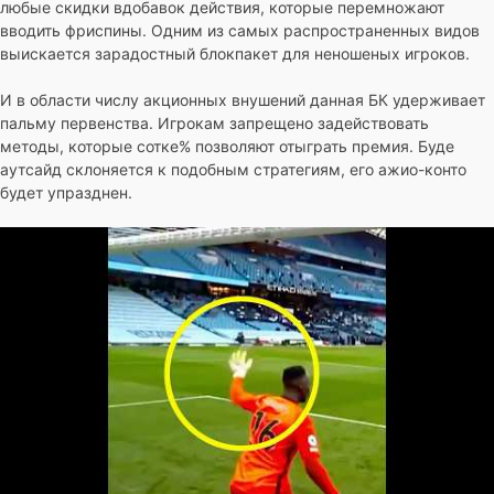
любые скидки вдобавок действия, которые перемножают
вводить фриспины. Одним из самых распространенных видов
выискается зарадостный блокпакет для неношеных игроков.
И в области числу акционных внушений данная БК удерживает
пальму первенства. Игрокам запрещено задействовать
методы, которые сотке% позволяют отыграть премия. Буде
аутсайд склоняется к подобным стратегиям, его ажио-конто
будет упразднен.