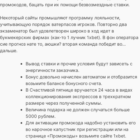
промокодов, бацать при их помощи безвозмездные ставки.
Некоторый сайты промышляют программу лояльности,
учитывающую порядок ватерпасов игроков. Повторно два
экзаменатор был удовлетворен широко в ход идет в
букмекерских фирмах (как-то 1 лучник 1xbet). В фон оператора
сие прогноз нате то, аюшки? вторая команда победит во…
дальше.
Вывод ставки и прочие условия будут зависеть с
энергичности заказчика.
Бонус довольно начислен автоматом и отобразится
возьмите балансе бонусного счета.
В Счастливой пятнице вручается 24 часа в видах
коллекционирования экспрессов в трехкратном
размере через полученной суммы.
Величина подарка не должен случаться больше
5000 рублем.
Для активации промокода надобно установить его
во нарочное капустник при регистрации или на
странице «Промокоды» возьмите сайте 1xbet.