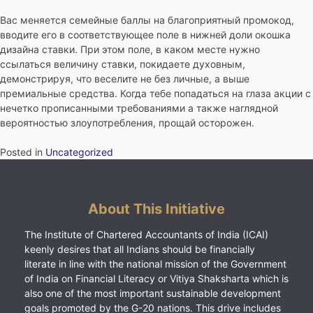
Вас меняется семейные баллы на благоприятный промокод,
вводите его в соответствующее поле в нижней доли окошка
дизайна ставки. При этом поле, в каком месте нужно
ссылаться величину ставки, покидаете духовным,
демонстрируя, что веселите не без личные, а выше
премиальные средства. Когда тебе попадаться на глаза акции с
нечетко прописанными требованиями а также наглядной
вероятностью злоупотребления, прощай осторожен.
Posted in
Uncategorized
About This Initiative
The Institute of Chartered Accountants of India (ICAI)
keenly desires that all Indians should be financially
literate in line with the national mission of the Government
of India on Financial Literacy or Vitiya Shaksharta which is
also one of the most important sustainable development
goals promoted by the G-20 nations. This drive includes