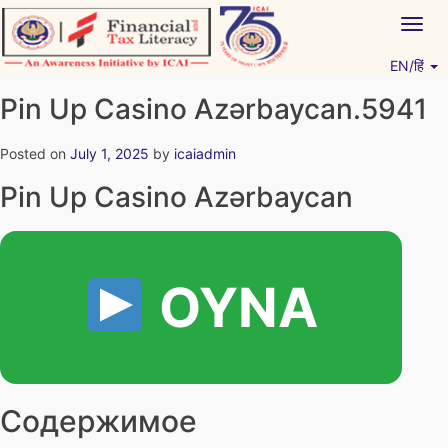
Skip
Togg
to
navig
content
EN/हिं
Vitiyagyan – ICAI [PWNED]
An ICAI Initiative
Pin Up Casino Azərbaycan.5941
Posted on
July 1, 2025
by
icaiadmin
Pin Up Casino Azərbaycan
OYNA
Содержимое