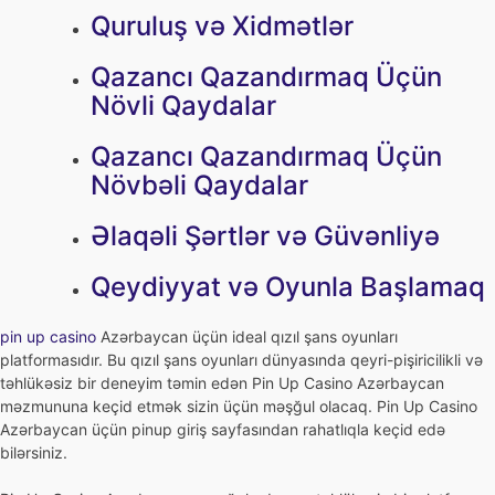
Quruluş və Xidmətlər
Qazancı Qazandırmaq Üçün
Növli Qaydalar
Qazancı Qazandırmaq Üçün
Növbəli Qaydalar
Əlaqəli Şərtlər və Güvənliyə
Qeydiyyat və Oyunla Başlamaq
pin up casino
Azərbaycan üçün ideal qızıl şans oyunları
platformasıdır. Bu qızıl şans oyunları dünyasında qeyri-pişiricilikli və
təhlükəsiz bir deneyim təmin edən Pin Up Casino Azərbaycan
məzmununa keçid etmək sizin üçün məşğul olacaq. Pin Up Casino
Azərbaycan üçün pinup giriş sayfasından rahatlıqla keçid edə
bilərsiniz.