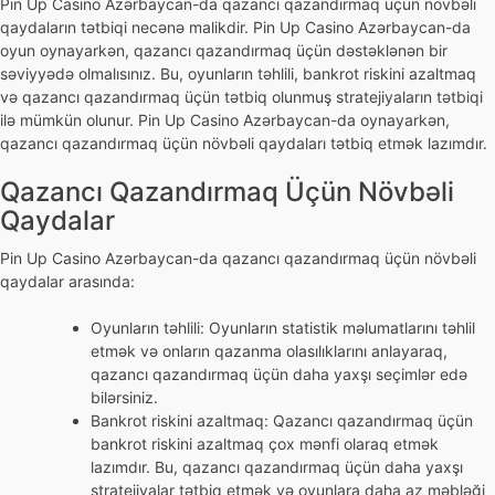
Pin Up Casino Azərbaycan-da qazancı qazandırmaq üçün növbəli
qaydaların tətbiqi necənə malikdir. Pin Up Casino Azərbaycan-da
oyun oynayarkən, qazancı qazandırmaq üçün dəstəklənən bir
səviyyədə olmalısınız. Bu, oyunların təhlili, bankrot riskini azaltmaq
və qazancı qazandırmaq üçün tətbiq olunmuş stratejiyaların tətbiqi
ilə mümkün olunur. Pin Up Casino Azərbaycan-da oynayarkən,
qazancı qazandırmaq üçün növbəli qaydaları tətbiq etmək lazımdır.
Qazancı Qazandırmaq Üçün Növbəli
Qaydalar
Pin Up Casino Azərbaycan-da qazancı qazandırmaq üçün növbəli
qaydalar arasında:
Oyunların təhlili: Oyunların statistik məlumatlarını təhlil
etmək və onların qazanma olasılıklarını anlayaraq,
qazancı qazandırmaq üçün daha yaxşı seçimlər edə
bilərsiniz.
Bankrot riskini azaltmaq: Qazancı qazandırmaq üçün
bankrot riskini azaltmaq çox mənfi olaraq etmək
lazımdır. Bu, qazancı qazandırmaq üçün daha yaxşı
stratejiyalar tətbiq etmək və oyunlara daha az məbləği