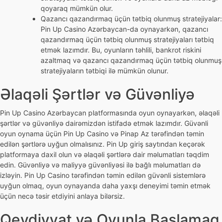
qoyaraq mümkün olur.
Qazancı qazandırmaq üçün tətbiq olunmuş stratejiyalar:
Pin Up Casino Azərbaycan-da oynayarkən, qazancı
qazandırmaq üçün tətbiq olunmuş stratejiyaları tətbiq
etmək lazımdır. Bu, oyunların təhlili, bankrot riskini
azaltmaq və qazancı qazandırmaq üçün tətbiq olunmuş
stratejiyaların tətbiqi ilə mümkün olunur.
Əlaqəli Şərtlər və Güvənliyə
Pin Up Casino Azərbaycan platformasında oyun oynayarkən, əlaqəli
şərtlər və güvənliyə dairəmizdən istifadə etmək lazımdır. Güvənli
oyun oynama üçün Pin Up Casino və Pinap Az tərəfindən təmin
edilən şərtlərə uyğun olmalısınız. Pin Up giriş saytından keçərək
platformaya daxil olun və əlaqəli şərtlərə dair məlumatları təqdim
edin. Güvənliyə və maliyyə güvənliyəsi ilə bağlı məlumatları də
izləyin. Pin Up Casino tərəfindən təmin edilən güvənli sistemlərə
uyğun olmaq, oyun oynayanda daha yaxşı deneyimi təmin etmək
üçün necə təsir etdiyini anlaya bilərsiz.
Qeydiyyat və Oyunla Başlamaq