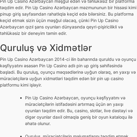
Pin Up Casino Azərbaycan məşğul edən və təhlükəsiz bir platforma
təqdim edir. Pin Up Casino Azərbaycan məzmununun bir hissəsi kimi
pinup giriş sayfasından rahatlıqla keçid edə bilərsiniz. Bu platforma
keçid etmək sizin üçün məşğul olacaq, çünki Pin Up Casino
Azərbaycan qızıl şans oyunları dünyasında qeyri-pişiricilikli və
təhlükəsiz bir deneyim təmin edir.
Quruluş və Xidmətlər
Pin Up Casino Azərbaycan 2014-ci ilin baharında quruldu və oyunçu
kəşfiyyatını əsasən Pin Up Casino adlı pin up giriş səhifəsində
başladi. Bu quruluş, oyunçu məqsədlərinə uyğun olaraq, ən yaxşı və
müraciətçilərə uyğun xidmətləri təqdim edən bir pin up casino
platformu kimi işləyir.
Pin Up Casino Azərbaycan, oyunçu kəşfiyyatını və
müraciətçilərin istifadəsini artırmaq üçün ən yaxşı
oyunları təqdim edir. Bu, casino, slotlar, live dəstəyi və
digər oyunlar daxil olmaqla geniş bir oyun kataloqu ilə
əhatə olunur.
Quruluş, müraciətçilərin məlumatlarını təqdim etmək