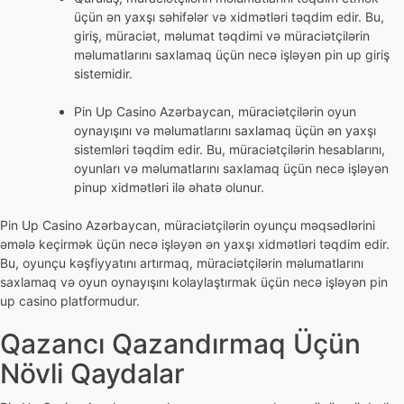
üçün ən yaxşı səhifələr və xidmətləri təqdim edir. Bu,
giriş, müraciət, məlumat təqdimi və müraciətçilərin
məlumatlarını saxlamaq üçün necə işləyən pin up giriş
sistemidir.
Pin Up Casino Azərbaycan, müraciətçilərin oyun
oynayışını və məlumatlarını saxlamaq üçün ən yaxşı
sistemləri təqdim edir. Bu, müraciətçilərin hesablarını,
oyunları və məlumatlarını saxlamaq üçün necə işləyən
pinup xidmətləri ilə əhatə olunur.
Pin Up Casino Azərbaycan, müraciətçilərin oyunçu məqsədlərini
əmələ keçirmək üçün necə işləyən ən yaxşı xidmətləri təqdim edir.
Bu, oyunçu kəşfiyyatını artırmaq, müraciətçilərin məlumatlarını
saxlamaq və oyun oynayışını kolaylaştırmak üçün necə işləyən pin
up casino platformudur.
Qazancı Qazandırmaq Üçün
Növli Qaydalar