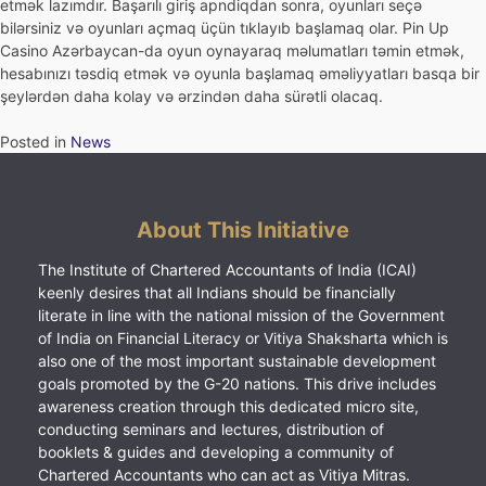
etmək lazımdır. Başarılı giriş apndiqdan sonra, oyunları seçə
bilərsiniz və oyunları açmaq üçün tıklayıb başlamaq olar. Pin Up
Casino Azərbaycan-da oyun oynayaraq məlumatları təmin etmək,
hesabınızı təsdiq etmək və oyunla başlamaq əməliyyatları basqa bir
şeylərdən daha kolay və ərzindən daha sürətli olacaq.
Posted in
News
About This Initiative
The Institute of Chartered Accountants of India (ICAI)
keenly desires that all Indians should be financially
literate in line with the national mission of the Government
of India on Financial Literacy or Vitiya Shaksharta which is
also one of the most important sustainable development
goals promoted by the G-20 nations. This drive includes
awareness creation through this dedicated micro site,
conducting seminars and lectures, distribution of
booklets & guides and developing a community of
Chartered Accountants who can act as Vitiya Mitras.