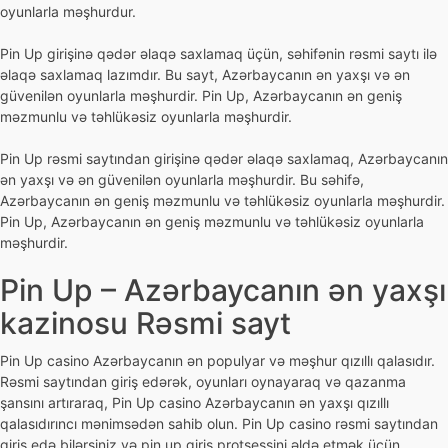
oyunlarla məşhurdur.
Pin Up girişinə qədər əlaqə saxlamaq üçün, səhifənin rəsmi saytı ilə
əlaqə saxlamaq lazımdır. Bu sayt, Azərbaycanın ən yaxşı və ən
güvenilən oyunlarla məşhurdir. Pin Up, Azərbaycanın ən geniş
məzmunlu və təhlükəsiz oyunlarla məşhurdir.
Pin Up rəsmi saytından girişinə qədər əlaqə saxlamaq, Azərbaycanın
ən yaxşı və ən güvenilən oyunlarla məşhurdir. Bu səhifə,
Azərbaycanın ən geniş məzmunlu və təhlükəsiz oyunlarla məşhurdir.
Pin Up, Azərbaycanın ən geniş məzmunlu və təhlükəsiz oyunlarla
məşhurdir.
Pin Up – Azərbaycanın ən yaxşı
kazinosu Rəsmi sayt
Pin Up casino Azərbaycanın ən populyar və məşhur qızıllı qalasıdır.
Rəsmi saytından giriş edərək, oyunları oynayaraq və qazanma
şansını artıraraq, Pin Up casino Azərbaycanın ən yaxşı qızıllı
qalasıdırıncı mənimsədən sahib olun. Pin Up casino rəsmi saytından
giriş edə bilərsiniz və pin up giriş protsessini əldə etmək üçün