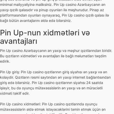
minimal maliyyəliyinə maliksiniz. Pin Up casino Azərbaycanın ən
yaxşı qızıllı qalasıdır və pinup oyunları ilə məşhurudur. Pinap az
platformasından oyunları oynayaraq, Pin Up casino qızıllı qalası ilə
bağlı bütün avantajlarını əldə edə bilərsiniz.
Pin Up-nun xidmətləri və
avantajları
Pin Up casino Azərbaycanın ən yaxşı və məşhur qızıtlarından biridir.
Bu qızıtların xidmətləri və avantajları ilə bağlı məlumatları təqdim
edirik.
Pin Up giriş: Pin Up casino qızıtlarının giriş siyahısı ən yaxşı və ən
kolaydir. Qızıtların rəsmi saytından ən yaxşı internet bağlantısından
giriş edə bilərsiniz. Pin Up casino qızıtlarının siyahısı 24 saatda
işləyir, bu da oyunçu mütəxəssislərin ən yaxşı və ən müraciətli
xidməti təklif edir.
Pin Up casino xidmətləri: Pin Up casino qızıtlarında oyunçu
mütəxəssislərin əldə etmək istəyəcəklərini təmin etmək üçün ən