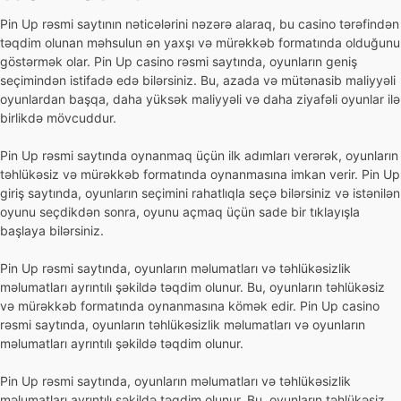
Pin Up rəsmi saytının nəticələrini nəzərə alaraq, bu casino tərəfindən
təqdim olunan məhsulun ən yaxşı və mürəkkəb formatında olduğunu
göstərmək olar. Pin Up casino rəsmi saytında, oyunların geniş
seçimindən istifadə edə bilərsiniz. Bu, azada və mütənasib maliyyəli
oyunlardan başqa, daha yüksək maliyyəli və daha ziyafəli oyunlar ilə
birlikdə mövcuddur.
Pin Up rəsmi saytında oynanmaq üçün ilk adımları verərək, oyunların
təhlükəsiz və mürəkkəb formatında oynanmasına imkan verir. Pin Up
giriş saytında, oyunların seçimini rahatlıqla seçə bilərsiniz və istənilən
oyunu seçdikdən sonra, oyunu açmaq üçün sade bir tıklayışla
başlaya bilərsiniz.
Pin Up rəsmi saytında, oyunların məlumatları və təhlükəsizlik
məlumatları ayrıntılı şəkildə təqdim olunur. Bu, oyunların təhlükəsiz
və mürəkkəb formatında oynanmasına kömək edir. Pin Up casino
rəsmi saytında, oyunların təhlükəsizlik məlumatları və oyunların
məlumatları ayrıntılı şəkildə təqdim olunur.
Pin Up rəsmi saytında, oyunların məlumatları və təhlükəsizlik
məlumatları ayrıntılı şəkildə təqdim olunur. Bu, oyunların təhlükəsiz