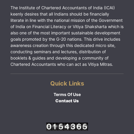
The Institute of Chartered Accountants of India (ICAI)
keenly desires that all Indians should be financially
literate in line with the national mission of the Government
of India on Financial Literacy or Vitiya Shaksharta which is
also one of the most important sustainable development
goals promoted by the G-20 nations. This drive includes
awareness creation through this dedicated micro site,
conducting seminars and lectures, distribution of
booklets & guides and developing a community of
Chartered Accountants who can act as Vitiya Mitras.
Quick Links
Terms Of Use
Contact Us