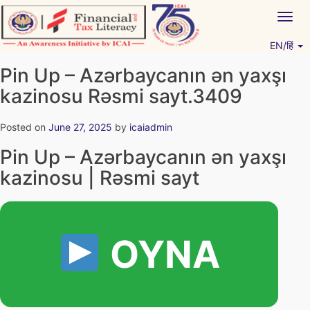
Skip
Togg
to
navig
content
EN/हिं
Vitiyagyan – ICAI [PWNED]
An ICAI Initiative
Pin Up – Azərbaycanın ən yaxşı
kazinosu Rəsmi sayt.3409
Posted on
June 27, 2025
by
icaiadmin
Pin Up – Azərbaycanın ən yaxşı
kazinosu | Rəsmi sayt
OYNA