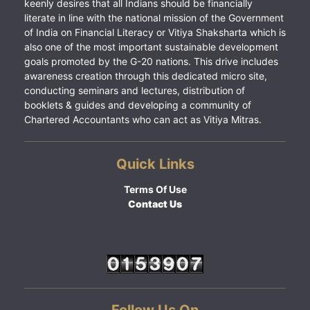
keenly desires that all Indians should be financially
literate in line with the national mission of the Government
of India on Financial Literacy or Vitiya Shaksharta which is
also one of the most important sustainable development
goals promoted by the G-20 nations. This drive includes
awareness creation through this dedicated micro site,
conducting seminars and lectures, distribution of
booklets & guides and developing a community of
Chartered Accountants who can act as Vitiya Mitras.
Quick Links
Terms Of Use
Contact Us