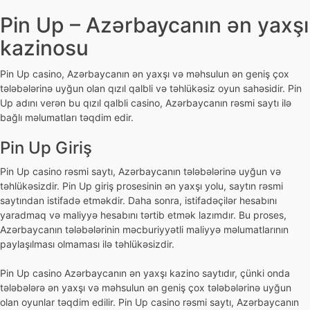
Pin Up – Azərbaycanın ən yaxşı
kazinosu
Pin Up casino, Azərbaycanın ən yaxşı və məhsulun ən geniş çox
tələbələrinə uyğun olan qızıl qalbli və təhlükəsiz oyun sahəsidir. Pin
Up adını verən bu qızıl qalbli casino, Azərbaycanın rəsmi saytı ilə
bağlı məlumatları təqdim edir.
Pin Up Giriş
Pin Up casino rəsmi saytı, Azərbaycanın tələbələrinə uyğun və
təhlükəsizdir. Pin Up giriş prosesinin ən yaxşı yolu, saytın rəsmi
saytından istifadə etməkdir. Daha sonra, istifadəçilər hesabını
yaradmaq və maliyyə hesabını tərtib etmək lazımdır. Bu proses,
Azərbaycanın tələbələrinin məcburiyyətli maliyyə məlumatlarının
paylaşılması olmaması ilə təhlükəsizdir.
Pin Up casino Azərbaycanın ən yaxşı kazino saytıdır, çünki onda
tələbələrə ən yaxşı və məhsulun ən geniş çox tələbələrinə uyğun
olan oyunlar təqdim edilir. Pin Up casino rəsmi saytı, Azərbaycanın