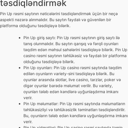
təsdiqləndirmək
Pin Up rəsmi saytının nəticələrini təsdiqləndirmək üçün bir neçə
aspekti nəzərə alınmalıdır. Bu saytın faydalı və güvenilən bir
platforma olduğunu təsdiqləyə bilərik.
Pin Up giriş saytı: Pin Up rəsmi saytının giriş saytı ilə
tanış olunmalıdır. Bu saytın qarışıq və fərqli oyunları
təqdim edən məhsul sahələrini təsdiqləyə bilərik. Pin Up
casino rəsmi saytının təhlükəsiz və faydalı bir platforma
olduğunu təsdiqləyə bilərik.
Pin Up oyunları: Pin Up casino rəsmi saytında təqdim
edilən oyunların variety-sini təsdiqləyə bilərik. Bu
oyunlar arasında slotlar, live casino, tarzlar, poker və
digər oyunlar barədə məlumat verilir. Bu variety,
oyunları tələb edən kəndlərə uyğunlaşdırma imkanı
verir.
Pin Up məlumatlar: Pin Up rəsmi saytında məlumatların
təhlükəsizliyi və təhlükəsizlik təminatları təsdiqləndirilir.
Bu, oyunların tələb edən kəndlərə uyğunlaşdırma imkanı
verir.
Pin Up xidmətləri: Pin Up casino rəsmi saytında təmin