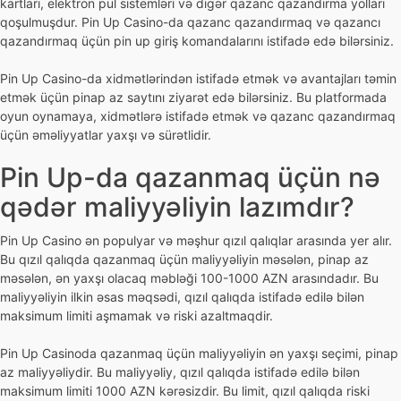
kartları, elektron pul sistemləri və digər qazanc qazandırma yolları
qoşulmuşdur. Pin Up Casino-da qazanc qazandırmaq və qazancı
qazandırmaq üçün pin up giriş komandalarını istifadə edə bilərsiniz.
Pin Up Casino-da xidmətlərindən istifadə etmək və avantajları təmin
etmək üçün pinap az saytını ziyarət edə bilərsiniz. Bu platformada
oyun oynamaya, xidmətlərə istifadə etmək və qazanc qazandırmaq
üçün əməliyyatlar yaxşı və sürətlidir.
Pin Up-da qazanmaq üçün nə
qədər maliyyəliyin lazımdır?
Pin Up Casino ən populyar və məşhur qızıl qalıqlar arasında yer alır.
Bu qızıl qalıqda qazanmaq üçün maliyyəliyin məsələn, pinap az
məsələn, ən yaxşı olacaq məbləği 100-1000 AZN arasındadır. Bu
maliyyəliyin ilkin əsas məqsədi, qızıl qalıqda istifadə edilə bilən
maksimum limiti aşmamak və riski azaltmaqdir.
Pin Up Casinoda qazanmaq üçün maliyyəliyin ən yaxşı seçimi, pinap
az maliyyəliydir. Bu maliyyəliy, qızıl qalıqda istifadə edilə bilən
maksimum limiti 1000 AZN kərəsizdir. Bu limit, qızıl qalıqda riski