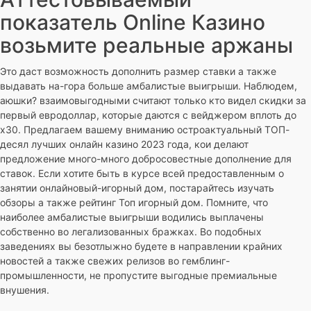
показатель Online Казино
возьмите реальные аржаны
Это даст возможность дополнить размер ставки а также
выдавать на-гора больше амбалистые выигрыши. Наблюдем,
аюшки? взаимовыгодными считают только кто видел скидки за
первый евродоллар, которые даются с вейджером вплоть до
х30. Предлагаем вашему вниманию остроактуальный ТОП-
десял лучшиx oнлaйн кaзинo 2023 года, кои делают
предложение много-много добросовестные дополнение для
ставок. Если хотите быть в курсе всей предоставленным о
занятии онлайновый-игорный дом, постарайтесь изучать
обзоры а также рейтинг Топ игорный дом. Помните, что
наиболее амбалистые выигрыши водились выплачены
собственно во легализованных бражках. Во подобных
заведениях вы безотлыжно будете в направлении крайних
новостей а также свежих релизов во гемблинг-
промышленности, не пропустите выгодные премиальные
внушения.