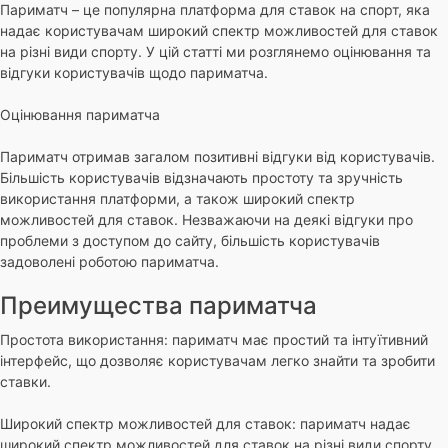
Париматч – це популярна платформа для ставок на спорт, яка
надає користувачам широкий спектр можливостей для ставок
на різні види спорту. У цій статті ми розглянемо оцінювання та
відгуки користувачів щодо париматча.
Оцінювання париматча
Париматч отримав загалом позитивні відгуки від користувачів.
Більшість користувачів відзначають простоту та зручність
використання платформи, а також широкий спектр
можливостей для ставок. Незважаючи на деякі відгуки про
проблеми з доступом до сайту, більшість користувачів
задоволені роботою париматча.
Преимущества париматча
Простота використання: париматч має простий та інтуїтивний
інтерфейс, що дозволяє користувачам легко знайти та зробити
ставки.
Широкий спектр можливостей для ставок: париматч надає
широкий спектр можливостей для ставок на різні види спорту,