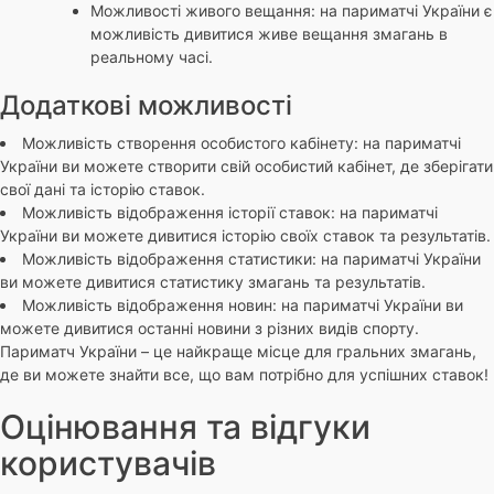
Можливості живого вещання: на париматчі України є
можливість дивитися живе вещання змагань в
реальному часі.
Додаткові можливості
Можливість створення особистого кабінету: на париматчі
України ви можете створити свій особистий кабінет, де зберігати
свої дані та історію ставок.
Можливість відображення історії ставок: на париматчі
України ви можете дивитися історію своїх ставок та результатів.
Можливість відображення статистики: на париматчі України
ви можете дивитися статистику змагань та результатів.
Можливість відображення новин: на париматчі України ви
можете дивитися останні новини з різних видів спорту.
Париматч України – це найкраще місце для гральних змагань,
де ви можете знайти все, що вам потрібно для успішних ставок!
Оцінювання та відгуки
користувачів