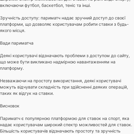
включаючи футбол, баскетбол, теніс та інші.
Зручність доступу: париматч надає зручний доступ до своєї
платформи, що дозволяє користувачам робити ставки з будь-
якого місця.
Вади париматча
Деякі користувачі відзначають проблеми з доступом до сайту,
що може бути викликано надмірною навантаженням на
платформу.
Незважаючи на простоту використання, деякі користувачі
можуть відчувати складність при здійсненні деяких операцій,
таких як відгук на ставки.
Висновок
Париматч є популярною платформою для ставок на спорт, яка
надає користувачам широкий спектр можливостей для ставок.
Більшість користувачів відзначають простоту та зручність