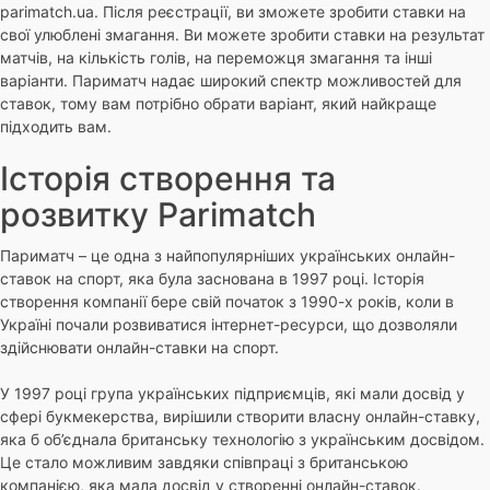
parimatch.ua. Після реєстрації, ви зможете зробити ставки на
свої улюблені змагання. Ви можете зробити ставки на результат
матчів, на кількість голів, на переможця змагання та інші
варіанти. Париматч надає широкий спектр можливостей для
ставок, тому вам потрібно обрати варіант, який найкраще
підходить вам.
Історія створення та
розвитку Parimatch
Париматч – це одна з найпопулярніших українських онлайн-
ставок на спорт, яка була заснована в 1997 році. Історія
створення компанії бере свій початок з 1990-х років, коли в
Україні почали розвиватися інтернет-ресурси, що дозволяли
здійснювати онлайн-ставки на спорт.
У 1997 році група українських підприємців, які мали досвід у
сфері букмекерства, вирішили створити власну онлайн-ставку,
яка б об’єднала британську технологію з українським досвідом.
Це стало можливим завдяки співпраці з британською
компанією, яка мала досвід у створенні онлайн-ставок.