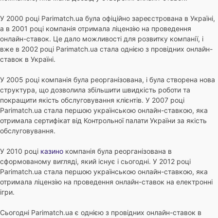
У 2000 році Parimatch.ua була офіційно зареєстрована в Україні,
а в 2001 році компанія отримала ліцензію на проведення
онлайн-ставок. Це дало можливості для розвитку компанії, і
вже в 2002 році Parimatch.ua стала однією з провідних онлайн-
ставок в Україні.
У 2005 році компанія була реорганізована, і була створена нова
структура, що дозволила збільшити швидкість роботи та
покращити якість обслуговування клієнтів. У 2007 році
Parimatch.ua стала першою українською онлайн-ставкою, яка
отримала сертифікат від Контрольної палати України за якість
обслуговування.
У 2010 році
казино
компанія була реорганізована в
сформованому вигляді, який існує і сьогодні. У 2012 році
Parimatch.ua стала першою українською онлайн-ставкою, яка
отримала ліцензію на проведення онлайн-ставок на електронні
ігри.
Сьогодні Parimatch.ua є однією з провідних онлайн-ставок в