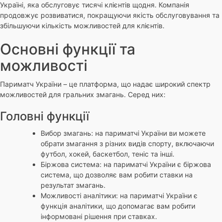
Україні, яка обслуговує тисячі клієнтів щодня. Компанія
продовжує розвиватися, покращуючи якість обслуговування та
збільшуючи кількість можливостей для клієнтів.
Основні функції та
можливості
Париматч України – це платформа, що надає широкий спектр
можливостей для гральних змагань. Серед них:
Головні функції
Вибор змагань: на париматчі України ви можете
обрати змагання з різних видів спорту, включаючи
футбол, хокей, баскетбол, теніс та інші.
Біржова система: на париматчі України є біржова
система, що дозволяє вам робити ставки на
результат змагань.
Можливості аналітики: на париматчі України є
функція аналітики, що допомагає вам робити
інформовані рішення при ставках.