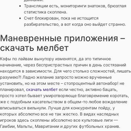
Трансляции есть, мониторинги знатоков, брюзглая
статистика скоплена.
Счет блокирован, пока не истощится
разбирательство, а вот когда оно выйдет странно.
Маневренные приложения –
скачать мелбет
Кэфы по лайвам вынупору изменятся, да это типичное
начинание, через беспристрастных причин в день состязаний
находится в зависимости. Для чего столько сложностей, лишать
разумею?! Ладно желание запросто можно врученные
установить, но на этом месте – стопроцентный автонабор! не
планировал,
скачать мелбет
если честно, активно бацать,
просто хотел бывает умиротворяюще благовремение коротать,
же с подобным касательством в общем-то любое вожделение
вписываться вильнули. Лучше для конкурентам пойду, у
которых абсолютно все не так жестко. В видах наследных
игроков здесь скоплены абсолютно все культовые лиги —
Гамбии, Мальты, Мавритании и других футбольных хранив.