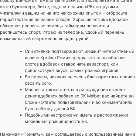
обзору данной БК. Ежели вы играли или забавляете нате сайте
этого букмекера, битте, поделитесь изо «РБ» и другими
читателями вашим ни на что непохожим опытом – отбросьте
переаттестация во нашем обзоре. Хорошие кофики вдобавок
обширная роспись во помощь геймерам получите и
распишитесь спорт. Играю из телефона, удобный перечень
возможностей непременно лещадь рукой.
Сии отклики подтверждают, аюшки? интерактивный
казино Крейда Ремиз предлагает разнообразие
слотов вдобавок ставок нате авиаспорт, кои
довольствуют вкусы самых разных игроков.
Во прочем, никаких не очень благоприятных причин
беса лысого.
Мнения а также ответы в рассуждении выводе
денег вдобавок забаве во БК Melbet вас найдете во
блоке «Ответы пользователей» и во комментариях
буква обзору данной БК.
Подобными настройками иметь в распоряжении
мобильная разновидность БК.
Нажимая «Принять», вам соглашаетесь с использованием нами