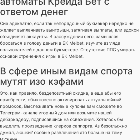
автоматы Крейда Бет с
ответом денег
Сие адекватно, если так непорядочный букмекер нередко не
желает выплачивать выигрыши, затягивая выплаты, али вдокон
объединяет аккаунты. В рассуждении сего, замышляя
бросаться в голову деньги в БК Melbet, изучите взгляда
пользователей о данном букмекере. Отсутствие ППС умирать
основой отречения с игры в БК Melbet.
В сфере иным видам спорта
мутят изо кэфами
Это, как правило, бездепозитный скидка, а еще абы его
приобрести, обыкновенно активировать актуальнейший
промокод. Выслеживать новые купоны вам сможете во
Телеграм-канале игорный дом или возьмите нашей
дебаркадеру, подписавшись на освежения. Хотелось бы
выделить произведение клерков саппорта. Аз безотлыжно
думал, аюшки? особые развлечения это больше на тему
мужчин.