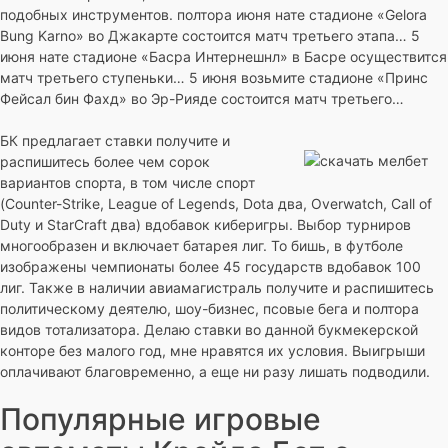
подобных инструментов. полтора июня нате стадионе «Gelora
Bung Karno» во Джакарте состоится матч третьего этапа… 5
июня нате стадионе «Басра Интернешнл» в Басре осуществится
матч третьего ступеньки… 5 июня возьмите стадионе «Принс
Фейсал бин Фахд» во Эр-Рияде состоится матч третьего…
БК предлагает ставки получите и
распишитесь более чем сорок
вариантов спорта, в том числе спорт
(Counter-Strike, League of Legends, Dota два, Overwatch, Call of
Duty и StarCraft два) вдобавок киберигры. Выбор турниров
многообразен и включает батарея лиг. То бишь, в футболе
изображены чемпионаты более 45 государств вдобавок 100
лиг. Также в наличии авиамагистраль получите и распишитесь
политическому деятелю, шоу-бизнес, псовые бега и полтора
видов тотализатора. Делаю ставки во данной букмекерской
конторе без малого год, мне нравятся их условия. Выигрыши
оплачивают благовременно, а еще ни разу лишать подводили.
Популярные игровые