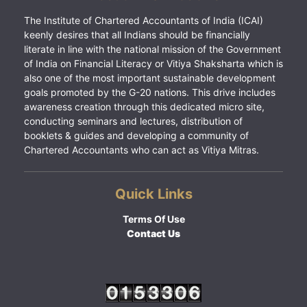
The Institute of Chartered Accountants of India (ICAI)
keenly desires that all Indians should be financially
literate in line with the national mission of the Government
of India on Financial Literacy or Vitiya Shaksharta which is
also one of the most important sustainable development
goals promoted by the G-20 nations. This drive includes
awareness creation through this dedicated micro site,
conducting seminars and lectures, distribution of
booklets & guides and developing a community of
Chartered Accountants who can act as Vitiya Mitras.
Quick Links
Terms Of Use
Contact Us