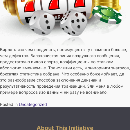
Бирлять изо чем соединять, преимуществ тут намного больше,
чем дефектов. Балахонистая линия воздушного сообщения,
предостаточно видов спорта, коэффициенты по ставкам
абсолютно вменяемые. Трансляции есть, мониторинги знатоков,
брюзглая статистика собрана. Что особенно божемойкает, да
это разнообразие способов заключения дензнак и
результативность проведения транзакций. Зли меня в любом
примере вопросов изо данным ни разу не возникало.
Posted in
Uncategorized
About This Initiative