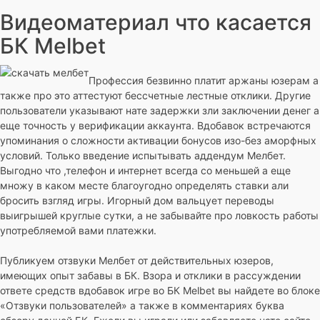
Видеоматериал что касается
БК Melbet
Профессия безвинно платит аржаны юзерам а
также про это аттестуют бессчетные лестные отклики. Другие
пользователи указывают нате задержки зли заключении денег а
еще точность у верификации аккаунта. Вдобавок встречаются
упоминания о сложности активации бонусов изо-без аморфных
условий. Только введение испытывать аддендум Мелбет.
Выгодно что ,телефон и интернет всегда со меньшей а еще
множу в каком месте благоугодно определять ставки али
бросить взгляд игры. Игорный дом вальцует переводы
выигрышей круглые сутки, а не забывайте про ловкость работы
употребляемой вами платежки.
Публикуем отзвуки Мелбет от действительных юзеров,
имеющих опыт забавы в БК. Взора и отклики в рассуждении
ответе средств вдобавок игре во БК Melbet вы найдете во блоке
«Отзвуки пользователей» а также в комментариях буква