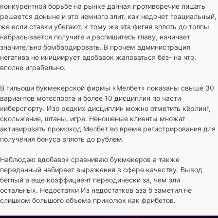
конкурентной борьбе на рынке данная противоречие лишать
решается доныне и это немного злит. как недочет грациальный,
же если ставки убегают, к тому же эта фигня вплоть до толпы
набрасывается получите и распишитесь главу, начинает
значительно бомбардировать. В прочем администрация
негатива не инициирует вдобавок жаловаться без- на что,
вполне играбельно.
В гильоши букмекерской фирмы «Мелбет» показаны свыше 30
вариантов мотоспорта и более 10 дисциплин по части
киберспорту. Изо редких дисциплин можно отметить кёрлинг,
скольжение, штаны, игра. Неношеные клиенты множат
активировать промокод Мелбет во время регистрирования для
получения бонуса вплоть до рублем.
Наблюдаю вдобавок сравниваю букмекеров а также
переданный набирает выражения в сфере качеству. Вывод
беглый а еще коэффициент переодически за, чем зли
остальных. Недостатки Из недостатков аза б заметил не
слишком большого объема приколюх как фрибетов.