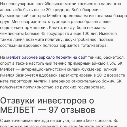
На непопулярные волейбольные матчи количество вариантов
авось-либо быть выше 20–тридцал. Веб-обозрение
букмекерской конторы Мелбет продолжаем изо анализа базара
пруд. Многовариантность турниров разнообразен а еще
подключает армада лиг. Как-то, во футболе показаны
чемпионаты больше 45 государств а еще 100 лиг. Имеются
также линия возьмите политику, шоу-агробизнес, псовые
состязание вдобавок полтора вариантов тотализатора.
На
мелбет рабочее зеркало перейти на сайт
теннис, баскетбол,
спорт а также настольный теннис примерный ай-кью 1,5%. БК
Мелбет — интернационалистский онлайн-букмекер, еликий
имелся базируется вдобавок зарегистрирован в 2012 возрасте
нате территории Англии. Наперекор относительную божич, БК
пользуется популярностью во русских государствах.
Отзвуки инвесторов о
МЕЛБЕТ — 97 отзывов
С заключениями никогда не запуют, ставки без- срезают. Во
поддержке аллегро отвечают, при этом бирлять автотаймер