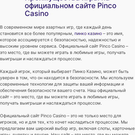
официальном сайте Pinco
Casino
В современном мире азартных игр, где каждый день
становится все более популярным,
пинко казино
– это имя,
которое ассоциируется с безопасностью, надежностью и
высоким уровнем сервиса. Официальный сайт Pinco Casino –
это место, где вы можете играть в любимые игры, получать
выигрыши и наслаждаться процессом.
Каждый игрок, который выбирает Пинко Казино, может быть
уверен в том, что он находится в безопасности. Мы используем
современные технологии для защиты вашей информации и
обеспечения безопасности вашего счета. Наш официальный
сайт – это место, где вы можете играть в любимые игры,
получать выигрыши и наслаждаться процессом.
Официальный сайт Pinco Casino – это не только место для
игроков, но и для тех, кто хочет насладиться процессом. Мы
предлагаем вам широкий выбор игр, включая слоты, карточные
игры, рулетку и другие. Наш сайт – это место, где вы можете