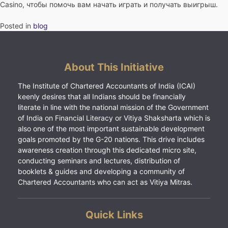
Casino, чтобы помочь вам начать играть и получать выигрыш.
Posted in
blog
About This Initiative
The Institute of Chartered Accountants of India (ICAI)
keenly desires that all Indians should be financially
literate in line with the national mission of the Government
of India on Financial Literacy or Vitiya Shaksharta which is
also one of the most important sustainable development
goals promoted by the G-20 nations. This drive includes
awareness creation through this dedicated micro site,
conducting seminars and lectures, distribution of
booklets & guides and developing a community of
Chartered Accountants who can act as Vitiya Mitras.
Quick Links