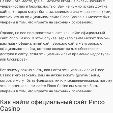
Casino – это место, где вы можете играть в онлайн-казино с
уверенностью и безопасностью. Вам не нужно искать другие
сайты, которые могут быть фальшивыми или мошенническими,
потому что на официальном сайте Pinco Casino вы можете быть
уверены в том, что играете на законных основаниях.
Однако, не все пользователи знают, как найти официальный
сайт Pinco Casino. В этом случае, зеркало сайта может помочь
вам найти официальный сайт. Зеркало сайта – это зеркало
официального сайта, которое создается для обеспечения
доступа к сайту, если официальный сайт временно недоступен
или блокирован.
Вот почему важно знать, как найти официальный сайт Pinco
Casino и его зеркало. Вам не нужно искать другие сайты,
которые могут быть фальшивыми или мошенническими, потому
что на официальном сайте Pinco Casino вы можете быть
уверены в том, что играете на законных основаниях.
Как найти официальный сайт Pinco
Casino