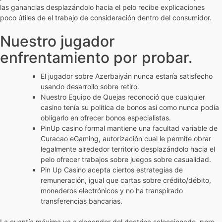
las ganancias desplazándolo hacia el pelo recibe explicaciones
poco útiles de el trabajo de consideración dentro del consumidor.
Nuestro jugador
enfrentamiento por probar.
El jugador sobre Azerbaiyán nunca estaría satisfecho
usando desarrollo sobre retiro.
Nuestro Equipo de Quejas reconoció que cualquier
casino tenía su política de bonos así­ como nunca podía
obligarlo en ofrecer bonos especialistas.
PinUp casino formal mantiene una facultad variable de
Curacao eGaming, autorización cual le permite obrar
legalmente alrededor territorio desplazándolo hacia el
pelo ofrecer trabajos sobre juegos sobre casualidad.
Pin Up Casino acepta ciertos estrategias de
remuneración, igual que cartas sobre crédito/débito,
monederos electrónicos y no ha transpirado
transferencias bancarias.
La cuantía máxima va a depender del doctrina seleccionado, pero