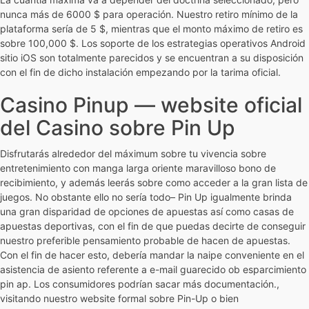
nunca más de 6000 $ para operación. Nuestro retiro mínimo de la
plataforma serí­a de 5 $, mientras que el monto máximo de retiro es
sobre 100,000 $. Los soporte de los estrategias operativos Android
sitio iOS son totalmente parecidos y se encuentran a su disposición
con el fin de dicho instalación empezando por la tarima oficial.
Casino Pinup — website oficial
del Casino sobre Pin Up
Disfrutarás alrededor del máximum sobre tu vivencia sobre
entretenimiento con manga larga oriente maravilloso bono de
recibimiento, y además leerás sobre como acceder a la gran lista de
juegos. No obstante ello no serí­a todo– Pin Up igualmente brinda
una gran disparidad de opciones de apuestas así­ como casas de
apuestas deportivas, con el fin de que puedas decirte de conseguir
nuestro preferible pensamiento probable de hacen de apuestas.
Con el fin de hacer esto, debería mandar la naipe conveniente en el
asistencia de asiento referente a e-mail guarecido ob esparcimiento
pin ap. Los consumidores podrían sacar más documentación.,
visitando nuestro website formal sobre Pin-Up o bien