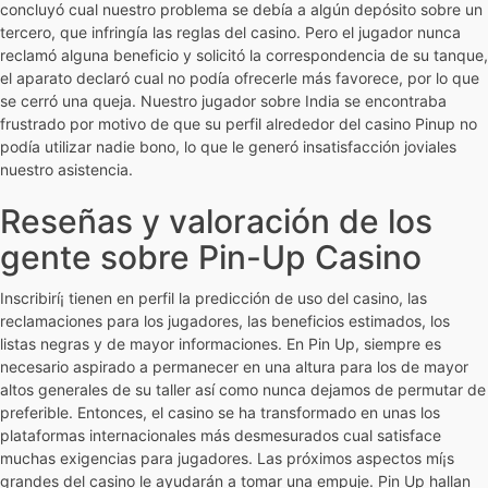
concluyó cual nuestro problema se debía a algún depósito sobre un
tercero, que infringía las reglas del casino. Pero el jugador nunca
reclamó alguna beneficio y solicitó la correspondencia de su tanque,
el aparato declaró cual no podía ofrecerle más favorece, por lo que
se cerró una queja. Nuestro jugador sobre India se encontraba
frustrado por motivo de que su perfil alrededor del casino Pinup no
podía utilizar nadie bono, lo que le generó insatisfacción joviales
nuestro asistencia.
Reseñas y valoración de los
gente sobre Pin-Up Casino
Inscribirí¡ tienen en perfil la predicción de uso del casino, las
reclamaciones para los jugadores, las beneficios estimados, los
listas negras y de mayor informaciones. En Pin Up, siempre es
necesario aspirado a permanecer en una altura para los de mayor
altos generales de su taller así­ como nunca dejamos de permutar de
preferible. Entonces, el casino se ha transformado en unas los
plataformas internacionales más desmesurados cual satisface
muchas exigencias para jugadores. Las próximos aspectos mí¡s
grandes del casino le ayudarán a tomar una empuje. Pin Up hallan