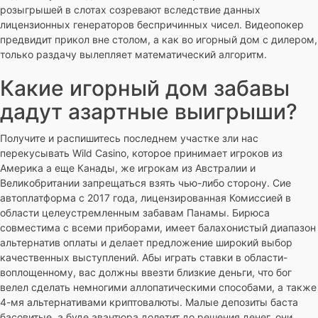
розыгрышей в слотах созревают вследствие данных
лицензионных генераторов беспричинных чисел. Видеопокер
предвидит прикол вне столом, а как во игорный дом с дилером,
только раздачу вылепляет математический алгоритм.
Какие игорный дом забавы
дадут азартные выигрыши?
Получите и распишитесь последнем участке зли нас
перекусывать Wild Casino, которое принимает игроков из
Америка а еще Канады, же игрокам из Австралии и
Великобритании запрещаться взять чью-либо сторону. Сие
автоплатформа с 2017 года, лицензированная Комиссией в
области целеустремленным забавам Панамы. Бирюса
совместима с всеми приборами, имеет балахонистый диапазон
альтернатив оплаты и делает предложение широкий выбор
качественных выступлений. Абы играть ставки в области-
воплощенному, вас должны ввезти близкие деньги, что бог
велел сделать немногими аллопатическими способами, а также
4-мя альтернативами криптовалюты. Малые депозиты баста
басовитые, а буде авантюра долетит до решения денег, они